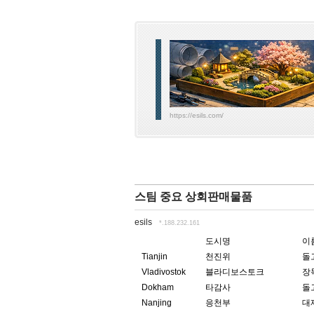
https://esils.com/
스팀 중요 상회판매물품
esils
*.188.232.161
도시명
이
Tianjin
천진위
돌
Vladivostok
블라디보스토크
장
Dokham
타감사
돌
Nanjing
응천부
대