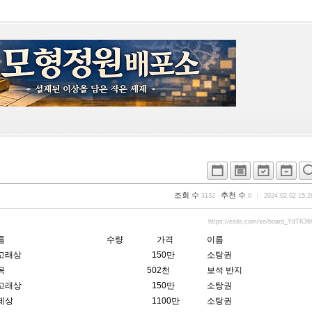
조회 수
추천 수
3132
0
2024.02.02 15:2
https://esils.com/xe/board_YdTK36
름
수량
가격
이름
고래상
1
50만
소탕권
목
50
2천
보석 반지
고래상
1
50만
소탕권
제상
1
100만
소탕권