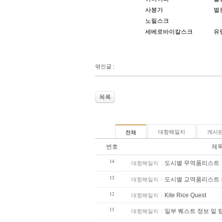
사붕가
벌
노릴스크
세베로바이칼스크
유
엮인글 :
목록
대항해일지
게시
전체
번호
제
14
도시별 무역품리스트
대항해일지
13
도시별 교역품리스트
대항해일지
12
Kite Rice Quest
대항해일지
11
일부 퀘스트 정보 밑 
대항해일지