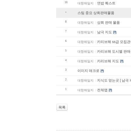
10
연밥 퀘스트
대항해일지
»
스팀 중요 상회판매물품
8
상회 판매 물품
대항해일지
7
남극 지도
대항해일지
6
카리브해 ss급 모집관
대항해일지
5
카리브해 도시별 
대항해일지
4
카리브해 지도
대항해일지
3
이미지 매크로
2
지식도 얻는곳 [ 남극
대항해일지
1
전체맵
대항해일지
목록