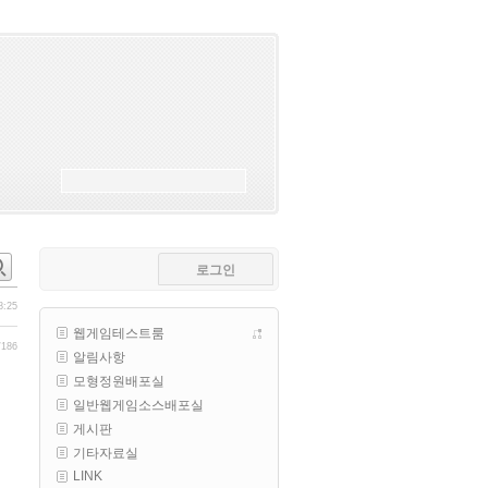
esils
00:18
폰으로 접속해보니 3이 되는데
esils
00:18
나가도 3이네 하핫 ...
고게임77
00:18
ㅋㅋㅋㅋㅋㅋㅋㅋ
esils
00:19
이게 db 접속자수로 잡는형태로 
해서 그런가 ;;
로그인
고게임77
00:19
밑에 일반웹게임이 더있었네요
8:25
웹게임테스트룸
esils
00:19
/186
알림사항
아 이제 2로 돌아왔군요
수량
포인트
모형정원배포실
3
100
esils
00:19
일반웹게임소스배포실
다 펼쳐두면 너무길어서 ..
2
60
게시판
3
100
기타자료실
esils
00:19
3
100
LINK
모바일로 보는데도 좀 불편하더라