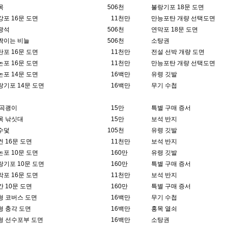
목
50
6천
불랑기포 18문 도면
강포 16문 도면
1
1천만
만능포탄 개량 선택도면
광석
50
6천
연막포 18문 도면
짝이는 비늘
50
6천
소탕권
탄포 16문 도면
1
1천만
전설 선박 개량 도면
논포 16문 도면
1
1천만
만능포탄 개량 선택도면
논포 14문 도면
1
6백만
유령 깃발
랑기포 14문 도면
1
6백만
무기 수첩
 곡괭이
1
5만
특별 구매 증서
목 낚싯대
1
5만
보석 반지
수덫
10
5천
유령 깃발
컨 16문 도면
1
1천만
보석 반지
논포 10문 도면
1
60만
유령 깃발
랑기포 10문 도면
1
60만
특별 구매 증서
막포 16문 도면
1
1천만
보석 반지
칸 10문 도면
1
60만
특별 구매 증서
형 코버스 도면
1
6백만
무기 수첩
형 충각 도면
1
6백만
홍목 열쇠
형 선수포부 도면
1
6백만
소탕권