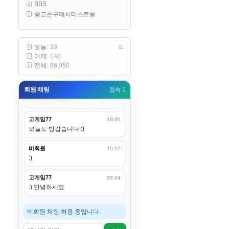
1
100
BBS
구요
중고폰구매시테스트용
1
400
고게임77
1
75
00:19
아 ㅋㅋ 내일도 심심하면 들리겠습
3
100
니다. 벌써 12시가 넘었었네요
오늘:
33
3
60
어제:
140
1
600
esils
00:20
전체:
86,050
어후 주무세요
1
100
1
75
회원 채팅
접속 1
고게임77
00:20
3
60
(__)수고하십시용!
1
400
고게임77
19:31
1
75
오늘도 방갑습니다 :)
1
200
비회원
15:12
:)
3
60
1
200
고게임77
22:24
1
75
:) 안녕하세요
1
200
1
200
비회원 채팅 허용 중입니다.
1
200
3
100