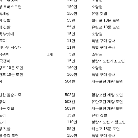
형 코버스도면
1
50만
소탕권
독새상
1
50만
유령 깃발
령 깃발
5
5만
활강포 18문 도면
령 깃발
5
5만
유탄포 18문 도면
목 낚싯대
1
5만
소탕권
 도끼
1
1만
특별 구매 증서
백나무 낚싯대
1
1만
특별 구매 증서
곡괭이
1개
5만
소탕권
 곡괭이
1
5만
불랑기포탄개조도면
강포 10문 도면
1
60만
소탕권
탄포 10문 도면
1
60만
특별 구매 증서
적
50
4천
캐논포탄 개량 도면
신한 짐승가죽
50
3천
활강포탄 개량 도면
광석
50
3천
유탄포탄 개량 도면
러운 깃털
50
3천
캐논포탄 개량 도면
도끼
1
5만
유령 깃발
도끼
1
10만
불랑기포탄 개량도면
령 깃발
5
5만
캐논포 18문 도면
형 충각 도면
1
50만
특별 구매 증서