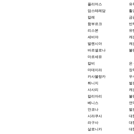
플리머스
유
암스테레담
활
칼레
금
함부르크
반
리스본
유
세비야
캐
발렌시아
캐
바르셀로나
불
마르세유
칼비
은
마데이라
장
카사블랑카
우
튀니지
벌
사사리
캐
칼리아리
불
베니스
연
안코나
벌
시라쿠사
대
라구사
대
살로니카
대