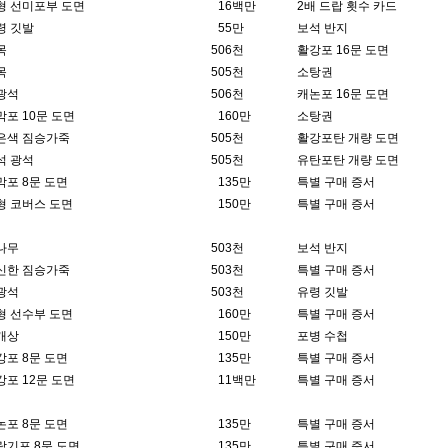
형 선미포부 도면
1
6백만
2배 드랍 횟수 카드
령 깃발
5
5만
보석 반지
목
50
6천
활강포 16문 도면
목
50
5천
소탕권
광석
50
6천
캐논포 16문 도면
막포 10문 도면
1
60만
소탕권
은색 짐승가죽
50
5천
활강포탄 개량 도면
석 광석
50
5천
유탄포탄 개량 도면
막포 8문 도면
1
35만
특별 구매 증서
형 코버스 도면
1
50만
특별 구매 증서
나무
50
3천
보석 반지
신한 짐승가죽
50
3천
특별 구매 증서
광석
50
3천
유령 깃발
형 선수부 도면
1
60만
특별 구매 증서
개상
1
50만
포병 수첩
강포 8문 도면
1
35만
특별 구매 증서
강포 12문 도면
1
1백만
특별 구매 증서
논포 8문 도면
1
35만
특별 구매 증서
랑기포 8문 도면
1
35만
특별 구매 증서