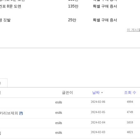
컨포 8문 도면
1
35만
특별 구매 증서
령 깃발
2
5만
특별 구매 증서
이 게시
판
목
글쓴이
날짜
조회 수
esils
2024-02-06
4994
esils
2024-02-05
4749
 카리브제외
esils
2024-02-04
5059
esils
2024-02-03
4821
팁