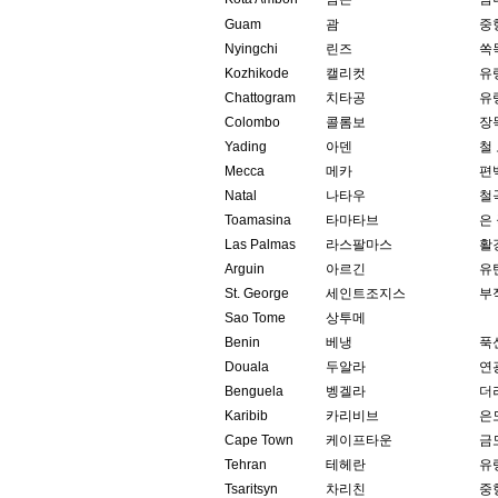
Guam
괌
중
Nyingchi
린즈
쏙
Kozhikode
캘리컷
유
Chattogram
치타공
유
Colombo
콜롬보
장
Yading
아덴
철
Mecca
메카
편
Natal
나타우
철
Toamasina
타마타브
은
Las Palmas
라스팔마스
활
Arguin
아르긴
유
St. George
세인트조지스
부
Sao Tome
상투메
Benin
베냉
푹
Douala
두알라
연
Benguela
벵겔라
더
Karibib
카리비브
은
Cape Town
케이프타운
금
Tehran
테헤란
유
Tsaritsyn
차리친
중