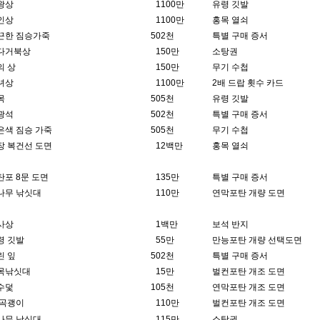
왕상
1
100만
유령 깃발
인상
1
100만
홍목 열쇠
끈한 짐승가죽
50
2천
특별 구매 증서
다거북상
1
50만
소탕권
의 상
1
50만
무기 수첩
녀상
1
100만
2배 드랍 횟수 카드
목
50
5천
유령 깃발
광석
50
2천
특별 구매 증서
은색 짐승 가죽
50
5천
무기 수첩
장 복건선 도면
1
2백만
홍목 열쇠
탄포 8문 도면
1
35만
특별 구매 증서
나무 낚싯대
1
10만
연막포탄 개량 도면
사상
1
백만
보석 반지
령 깃발
5
5만
만능포탄 개량 선택도면
린 잎
50
2천
특별 구매 증서
목낚싯대
1
5만
벌컨포탄 개조 도면
수덫
10
5천
연막포탄 개조 도면
 곡괭이
1
10만
벌컨포탄 개조 도면
나무 낚싯대
1
15만
소탕권