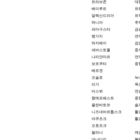
트라브존
대
베이루트
유
알렉산드리아
유
하니아
추
파마구스타
금
벵가지
연
하지베이
검
세바스토폴
중
나리얀마르
연
보르쿠타
중
베르겐
오슬로
녹
리가
푹
비스뷔
연
함메르페스트
중
울란바토르
솔
니즈네바르톱스크
활
야쿠츠크
활
오호츠크
팔라나
캐
아나디리
불