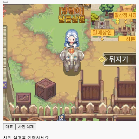
esils
23:37
전 혼자라 ..
esils
23:37
위에 접속자가 1로 한명만 보이는군요 하핫 ;;;
고게임77
23:37
아 ㅋㅋㅋ
esils
23:39
사이트를 이전에 폐쇠하고 다시 열면서 어디도 안알렸다보니깐 ..;
고게임77
23:40
그래도 이번에 사이트 방향 잘잡으셨네요!!! 저처럼 웹게임 좋아하는 연배..도 
있어용 ㅋㅋ
esils
23:41
서버날려먹으면서 웹게임 소스들 분실도 많은데
esils
23:41
있는거가지고 일단은 추억으로 다시 돌리시거나 하시는분들위해서 수정해서 
올려둔거라
대표
사진 삭제
esils
23:42
사진 설명을 입력하세요.