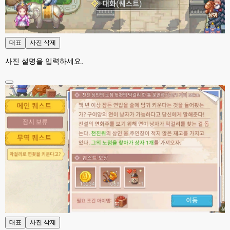
esils
00:01
다른기능은 다 잘 작동중이니 털썩 ...
고게임77
00:03
대표
사진 삭제
테스트하는동안 전 안나가고있겠습니다. ㅋㅋ
사진 설명을 입력하세요.
esils
00:03
아녀요 하실꺼 하셔도 되요 ㅋ
esils
00:04
라이믹스로 갈아타야되나 말아야하나 심히 고민중입니다 ㅋ
esils
00:04
워드프레스는 영 손에 안맞고 ..
고게임77
00:05
이거 아직 xe1인가용
esils
00:06
네
esils
00:06
이쪽 사이트는 웹호스팅 php5.5버전쪽 ,,
대표
사진 삭제