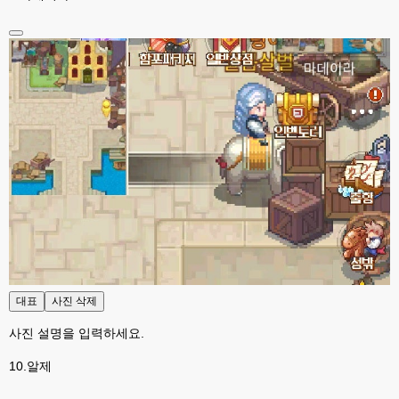
근데 이채팅방 진짜 좋네요.
esils
23:33
xe하고 찾아봐도 단순한쳇이 없더라구요..
esils
23:34
아니면 실시간쳇으로 어딜 가입하고 그래야하고
esils
23:35
생각나는것중에 편의성좀 가춰볼려고했는데 만족 될련지는 몰겠습니다 하핫 
;;;
고게임77
23:36
맞아요. 저도 실시간체팅 쓰는데 이게지원해주는곳에서 소켓끈키면 작동이 안
되서ㅎ-ㅎ 이건 나름대로 실시간 지원이 잘되는거같네요
esils
23:36
본인서버에 설치되서 부하받는거라서
대표
사진 삭제
고게임77
23:37
어짜피 접속자도 없어서,......쿨럭
사진 설명을 입력하세요.
esils
23:37
10.알제
덕분에 버그하나 발견햇네요 ㅠㅠ