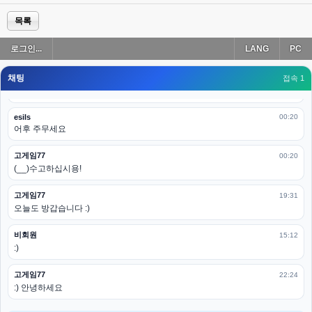
esils
00:19
다 펼쳐두면 너무길어서 ..
목록
esils
00:19
로그인...
LANG
PC
모바일로 보는데도 좀 불편하더라구요
채팅
고게임77
접속 1
00:19
아 ㅋㅋ 내일도 심심하면 들리겠습니다. 벌써 12시가 넘었었네요
esils
00:20
어후 주무세요
고게임77
00:20
(__)수고하십시용!
고게임77
19:31
오늘도 방갑습니다 :)
비회원
15:12
:)
고게임77
22:24
:) 안녕하세요