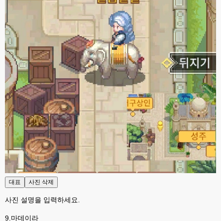
esils
23:19
php8.4버전 호환으로 수정좀 했는데 어떤오류가 있을지는 몰겠어요 ㅋ
고게임77
23:32
대표
사진 삭제
헙 그런 무서운말씀을.ㅋㅋ저같은 초보는 오류한번 뜨면 수리불가라 위험한건 
설치못해용ㅋ
사진 설명을 입력하세요.
고게임77
23:32
9.마데이라