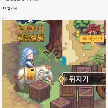
전 모형정원만 좋아해서 하핫 ;;;
11.벵가지
고게임77
23:46
모형정원은 무슨게임이에요?제가 웹게임 좋아하는편이라 앵간한건 해봤는
뎅...
esils
23:46
상정제도 아실려나요?
esils
23:46
상정제도가 모형정원..
esils
23:48
구상의 모형정원 눌러보시면 아 저거구나 아실꺼에요 ㅎㅎ
고게임77
23:50
제가 상정제도는 해본거같은데 구상의 모영정원 누르면 나오는 페이지는 디게 
낮선디....
esils
23:50
메인으로 된거는 템플릿하고 현대식으로 수정한거라 ;;
esils
23:51
밑에 모형정원 php 본이나 cgi번역판본 보시면