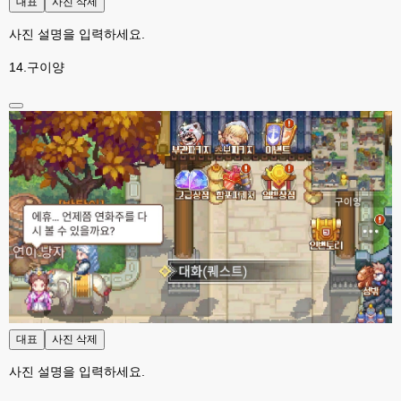
대표
사진 삭제
xe도 그래도 계속 비공식 패치 간혹 올라오긴 하던데요 아직까지
사진 설명을 입력하세요.
esils
00:08
8버전쪽은 아에 지원을 안하니깐 .. 용량도 용량이고 ;;
14.구이양
esils
00:09
xe3 같은경우엔 또 xe1하고 틀려서 적응안되서 갔다버린 하핫 ;;
고게임77
00:10
ㅋㅋㅋ 다 똑같은거같네여. 저도 xe3 가따가 하루만에 다시왔었는데
esils
00:11
그러다가 xe1 8버전으로 만들다가
esils
00:11
문뜩 라이믹스가있는데 내가왜 뻘짓중이지 하면서 집어치운 ..;
고게임77
00:12
예전에 xe다운 홈페이지에 php8 버전 공유 하신분은 아니시죠 ㅎㅎㅎ?
고게임77
00:12
대표
사진 삭제
8버전 공유하시는 분이 계셨는데
사진 설명을 입력하세요.
esils
00:12
전 아녀요