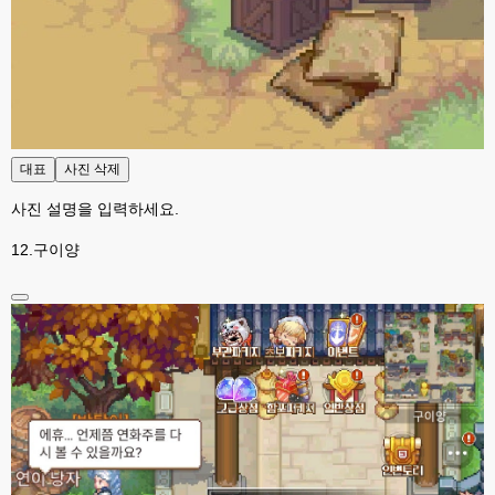
고게임77
23:53
채팅창 위에 갑자기 

빈 API 응답입니다. 라고 뜨는데 이건 머죵? 아무도 없어 뜬걸까용 ㅎ-ㅎ
esils
23:53
오류 수정 ...
esils
23:54
수정이 됬을려나요 ;ㅁ ;
대표
사진 삭제
사진 설명을 입력하세요.
고게임77
23:54
머 수정하셨나요 ㅎ-ㅎ
12.구이양
고게임77
23:55
된거같긴한데용 ㅎㅎ
esils
23:55
위에 접속자 2로 나와야하는데
고게임77
00:00
그건 아직 그대로 인데용 ㅎㅎ
esils
00:00
이거나 수정해야겟어요 하핫 ;;