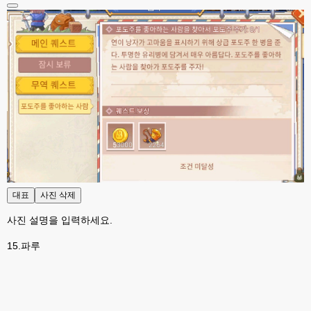
고게임77
00:13
솔찍히 아직도 라이믹스보다 xe가 정이 더가긴합니다 ㅠ
esils
00:13
솔직히 적응이 xe1이다보니깐 라이믹스는 비슷하면서 틀리니 적응이 안되요 
ㅋ
esils
00:14
그렇다고 코어랑 모듈 전부 마개조해버릴려니 난중 또 공식버전 올라오면 답
없을꺼같아서 ;;
esils
00:15
이제 정상동작이겟지 !
대표
사진 삭제
고게임77
00:15
오 정상 이네요!
사진 설명을 입력하세요.
비회원
00:16
15.파루
ㅇ
esils
00:16
채팅치믄 바로 반영 정상 ㅋ