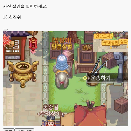
고게임77
00:06
사진 설명을 입력하세요.
라이믹스나 xe1이나 똑같은거같은데용 ㅎ-ㅎ;;; 중요한 데이트가있으면 옴기
기 골치 아프긴 한데 전 갈아업고 넘어가서
13.천진위
고게임77
00:06
아 ~~~
esils
00:06
다른쪽에는 php8.4호스팅.
esils
00:07
라이믹스가 가볍긴한데 기능이라던지 좀 빠진부분도많고 안되는부분도많고
해서
고게임77
00:07
맞아요...
고게임77
00:07
안되는거 진짜 많아요...
esils
00:08
비슷은한데 또 불편한부분도 많더라구요
고게임77
00:08