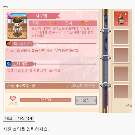
고게임77
00:17
접속자는 ip당 1명인가 보네요. 다른 브로우저로 접속해도 3명인거보면
esils
00:17
음
esils
00:18
폰으로 접속해보니 3이 되는데
esils
00:18
나가도 3이네 하핫 ...
고게임77
00:18
ㅋㅋㅋㅋㅋㅋㅋㅋ
esils
00:19
이게 db 접속자수로 잡는형태로 해서 그런가 ;;
고게임77
00:19
밑에 일반웹게임이 더있었네요
대표
사진 삭제
esils
00:19
아 이제 2로 돌아왔군요
사진 설명을 입력하세요.