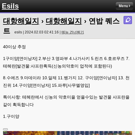
Esils
Menu
대항해일지
›
대항해일지
› 연밥 퀘스
트
esils | 2024.02.03 02:41:16 |
메뉴 건너뛰기
40이상 추정
1구이양[연이낭자] 2.부산 3.영파부 4.나가사키 5.린즈 6.호르무즈 7.
테헤란[발견물:샤프란획득(신농의약호미 업적에 포함된다)
8.수에즈 9.마데이라 10.알제 11.벵가지 12. 구이양[연이낭자] 13. 천
진위 14.구이양[연이낭자] 15.파루[사무엘영입]
특이사항: 테헤란에서 신농의 약호미을 얻을수있는 발견물 샤프란을
같이 획득합니다
1.구이양