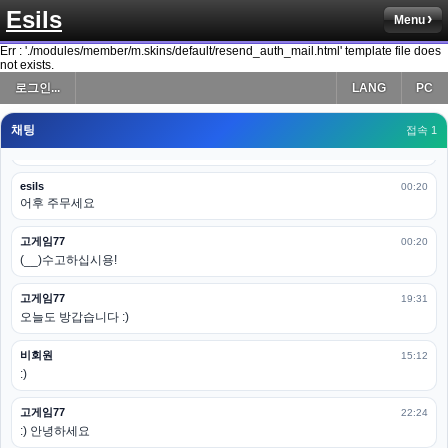
Esils
Menu
esils
00:19
다 펼쳐두면 너무길어서 ..
Err : './modules/member/m.skins/default/resend_auth_mail.html' template file does
not exists.
esils
00:19
로그인...
LANG
PC
모바일로 보는데도 좀 불편하더라구요
채팅
고게임77
접속 1
00:19
아 ㅋㅋ 내일도 심심하면 들리겠습니다. 벌써 12시가 넘었었네요
esils
00:20
어후 주무세요
고게임77
00:20
(__)수고하십시용!
고게임77
19:31
오늘도 방갑습니다 :)
비회원
15:12
:)
고게임77
22:24
:) 안녕하세요