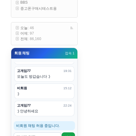
BBS
구요
중고폰구매시테스트용
고게임77
00:19
아 ㅋㅋ 내일도 심심하면 들리겠습
니다. 벌써 12시가 넘었었네요
오늘:
46
어제:
97
esils
00:20
전체:
86,160
어후 주무세요
회원 채팅
접속 1
고게임77
00:20
(__)수고하십시용!
고게임77
19:31
오늘도 방갑습니다 :)
비회원
15:12
:)
고게임77
22:24
:) 안녕하세요
비회원 채팅 허용 중입니다.