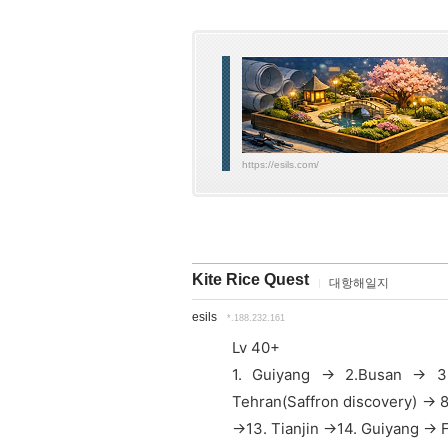
https://esils.com/
Kite Rice Quest
대항해일지
esils
*.188.232.161
Lv 40+
1. Guiyang -> 2.Busan -> 3
Tehran(Saffron discovery) -> 8
->13. Tianjin ->14.
Guiyang ->
F