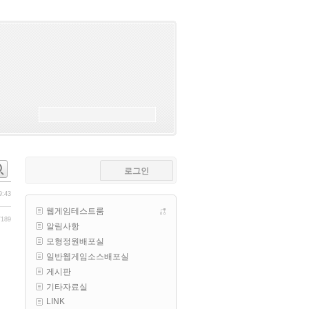
esils
00:18
폰으로 접속해보니 3이 되는데
esils
00:18
나가도 3이네 하핫 ...
고게임77
00:18
ㅋㅋㅋㅋㅋㅋㅋㅋ
esils
00:19
이게 db 접속자수로 잡는형태로 
해서 그런가 ;;
로그인
고게임77
00:19
밑에 일반웹게임이 더있었네요
9:43
웹게임테스트룸
esils
00:19
/189
알림사항
아 이제 2로 돌아왔군요
모형정원배포실
esils
00:19
일반웹게임소스배포실
다 펼쳐두면 너무길어서 ..
게시판
기타자료실
esils
00:19
LINK
모바일로 보는데도 좀 불편하더라