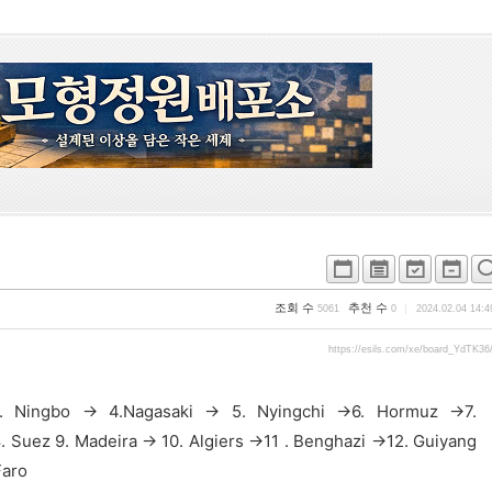
조회 수
추천 수
5061
0
2024.02.04 14:4
https://esils.com/xe/board_YdTK36
. Ningbo -> 4.Nagasaki -> 5. Nyingchi ->6. Hormuz ->7.
. Suez 9. Madeira -> 10. Algiers ->11 . Benghazi ->12. Guiyang
aro