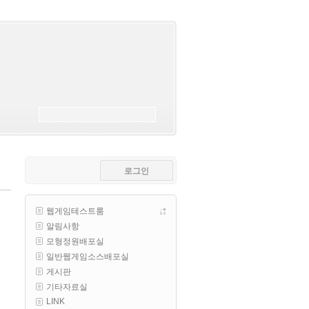
esils
00:18
폰으로 접속해보니 3이 되는데
esils
00:18
나가도 3이네 하핫 ...
고게임77
00:18
ㅋㅋㅋㅋㅋㅋㅋㅋ
esils
00:19
이게 db 접속자수로 잡는형태로 
해서 그런가 ;;
로그인
고게임77
00:19
밑에 일반웹게임이 더있었네요
웹게임테스트룸
esils
00:19
알림사항
아 이제 2로 돌아왔군요
모형정원배포실
esils
00:19
일반웹게임소스배포실
다 펼쳐두면 너무길어서 ..
게시판
기타자료실
esils
00:19
LINK
모바일로 보는데도 좀 불편하더라