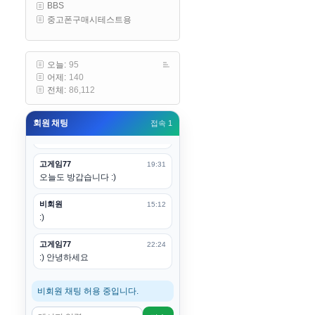
BBS
구요
중고폰구매시테스트용
고게임77
00:19
아 ㅋㅋ 내일도 심심하면 들리겠습
니다. 벌써 12시가 넘었었네요
오늘:
95
어제:
140
esils
00:20
전체:
86,112
어후 주무세요
회원 채팅
접속 1
고게임77
00:20
(__)수고하십시용!
고게임77
19:31
오늘도 방갑습니다 :)
비회원
15:12
:)
고게임77
22:24
:) 안녕하세요
비회원 채팅 허용 중입니다.