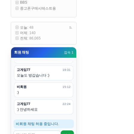
BBS
구요
중고폰구매시테스트용
고게임77
00:19
아 ㅋㅋ 내일도 심심하면 들리겠습
니다. 벌써 12시가 넘었었네요
오늘:
48
어제:
140
esils
00:20
전체:
86,065
어후 주무세요
회원 채팅
접속 1
고게임77
00:20
(__)수고하십시용!
고게임77
19:31
오늘도 방갑습니다 :)
비회원
15:12
:)
고게임77
22:24
:) 안녕하세요
비회원 채팅 허용 중입니다.