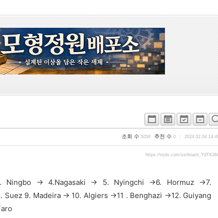
조회 수
추천 수
5059
0
2024.02.04 14:4
https://esils.com/xe/board_YdTK36
. Ningbo -> 4.Nagasaki -> 5. Nyingchi ->6. Hormuz ->7.
. Suez 9. Madeira -> 10. Algiers ->11 . Benghazi ->12. Guiyang
aro