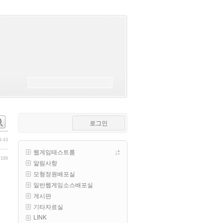
esils
00:18
폰으로 접속해보니 3이 되는데
esils
00:18
나가도 3이네 하핫 ...
고게임77
00:18
ㅋㅋㅋㅋㅋㅋㅋㅋ
esils
00:19
이게 db 접속자수로 잡는형태로 
해서 그런가 ;;
로그인
고게임77
00:19
밑에 일반웹게임이 더있었네요
9:43
웹게임테스트룸
esils
00:19
/189
알림사항
아 이제 2로 돌아왔군요
모형정원배포실
esils
00:19
일반웹게임소스배포실
다 펼쳐두면 너무길어서 ..
게시판
기타자료실
esils
00:19
LINK
모바일로 보는데도 좀 불편하더라