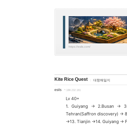
https://esils.com/
Kite Rice Quest
대항해일지
esils
*.188.232.161
Lv 40+
1. Guiyang -> 2.Busan -> 3
Tehran(Saffron discovery) -> 8
->13. Tianjin ->14.
Guiyang ->
F