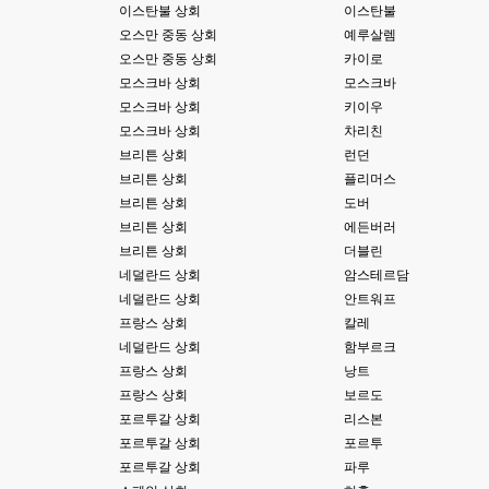
이스탄불 상회
이스탄불
고게임77
00:03
테스트하는동안 전 안나가고있겠습니다. ㅋㅋ
오스만 중동 상회
예루살렘
오스만 중동 상회
카이로
esils
00:03
모스크바 상회
모스크바
아녀요 하실꺼 하셔도 되요 ㅋ
모스크바 상회
키이우
모스크바 상회
차리친
esils
00:04
라이믹스로 갈아타야되나 말아야하나 심히 고민중입니다 ㅋ
브리튼 상회
런던
브리튼 상회
플리머스
esils
00:04
브리튼 상회
도버
워드프레스는 영 손에 안맞고 ..
브리튼 상회
에든버러
고게임77
브리튼 상회
더블린
00:05
이거 아직 xe1인가용
네덜란드 상회
암스테르담
네덜란드 상회
안트워프
esils
00:06
프랑스 상회
칼레
네
네덜란드 상회
함부르크
esils
프랑스 상회
낭트
00:06
이쪽 사이트는 웹호스팅 php5.5버전쪽 ,,
프랑스 상회
보르도
포르투갈 상회
리스본
고게임77
00:06
포르투갈 상회
포르투
라이믹스나 xe1이나 똑같은거같은데용 ㅎ-ㅎ;;; 중요한 데이트가있으면 옴기
포르투갈 상회
파루
기 골치 아프긴 한데 전 갈아업고 넘어가서