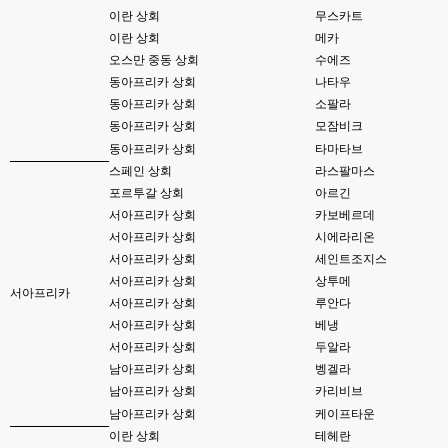
이란 상회
무스카트
esils
23:53
오류 수정 ...
이란 상회
메카
오스만 중동 상회
수에즈
esils
23:54
동아프리카 상회
나타우
수정이 됬을려나요 ;ㅁ ;
동아프리카 상회
소팔라
고게임77
동아프리카 상회
모잠비크
23:54
머 수정하셨나요 ㅎ-ㅎ
동아프리카 상회
타마타브
스페인 상회
라스팔마스
고게임77
23:55
포르투갈 상회
아르긴
된거같긴한데용 ㅎㅎ
서아프리카 상회
카보베르데
서아프리카 상회
시에라리온
esils
23:55
위에 접속자 2로 나와야하는데
서아프리카 상회
세인트조지스
서아프리카 상회
상투메
서아프리카
고게임77
00:00
서아프리카 상회
루안다
그건 아직 그대로 인데용 ㅎㅎ
서아프리카 상회
베냉
서아프리카 상회
두알라
esils
00:00
이거나 수정해야겟어요 하핫 ;;
남아프리카 상회
벵겔라
남아프리카 상회
카리비브
esils
00:01
남아프리카 상회
케이프타운
다른기능은 다 잘 작동중이니 털썩 ...
이란 상회
테헤란