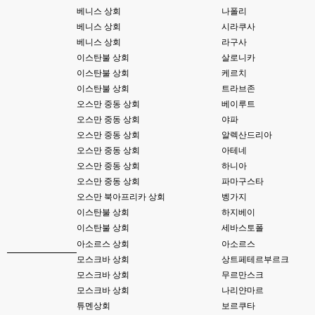
베니스 상회
나폴리
esils
00:09
베니스 상회
시라쿠사
xe3 같은경우엔 또 xe1하고 틀려서 적응안되서 갔다버린 하핫 ;;
베니스 상회
라구사
이스탄불 상회
살로니카
고게임77
00:10
이스탄불 상회
케르치
ㅋㅋㅋ 다 똑같은거같네여. 저도 xe3 가따가 하루만에 다시왔었는데
이스탄불 상회
트라브존
esils
00:11
오스만 중동 상회
베이루트
그러다가 xe1 8버전으로 만들다가
오스만 중동 상회
야파
오스만 중동 상회
알렉산드리아
esils
00:11
문뜩 라이믹스가있는데 내가왜 뻘짓중이지 하면서 집어치운 ..;
오스만 중동 상회
아테네
오스만 중동 상회
하니아
고게임77
00:12
오스만 중동 상회
파마구스타
예전에 xe다운 홈페이지에 php8 버전 공유 하신분은 아니시죠 ㅎㅎㅎ?
오스만 북아프리카 상회
벵가지
이스탄불 상회
하지베이
고게임77
00:12
이스탄불 상회
세바스토폴
8버전 공유하시는 분이 계셨는데
아소르스 상회
아소르스
esils
00:12
모스크바 상회
상트페테르부르크
전 아녀요
모스크바 상회
무르만스크
모스크바 상회
나리얀마르
고게임77
00:13
튜멘상회
보르쿠타
솔찍히 아직도 라이믹스보다 xe가 정이 더가긴합니다 ㅠ