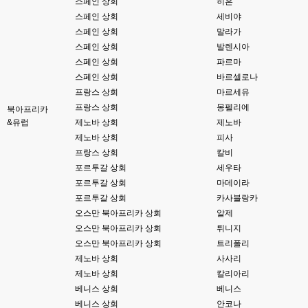
스페인 상회
히혼
고게임77
00:06
스페인 상회
세비야
아 ~~~
스페인 상회
말라가
스페인 상회
발렌시아
esils
00:06
스페인 상회
파르마
다른쪽에는 php8.4호스팅.
스페인 상회
바르셀로나
esils
00:07
프랑스 상회
마르세유
라이믹스가 가볍긴한데 기능이라던지 좀 빠진부분도많고 안되는부분도많고
프랑스 상회
몽펠리에
북아프리카
해서
&유럽
제노바 상회
제노바
제노바 상회
피사
고게임77
00:07
맞아요...
프랑스 상회
칼비
포르투갈 상회
세우타
고게임77
00:07
포르투갈 상회
마데이라
안되는거 진짜 많아요...
포르투갈 상회
카사블랑카
오스만 북아프리카 상회
알제
esils
00:08
비슷은한데 또 불편한부분도 많더라구요
오스만 북아프리카 상회
튀니지
오스만 북아프리카 상회
트리폴리
고게임77
00:08
제노바 상회
사사리
xe도 그래도 계속 비공식 패치 간혹 올라오긴 하던데요 아직까지
제노바 상회
칼리아리
베니스 상회
베니스
esils
00:08
베니스 상회
안코나
8버전쪽은 아에 지원을 안하니깐 .. 용량도 용량이고 ;;