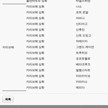
esils
00:17
울란바토르 상회
바얼스허탄
음
카리브해 상회
나소
카리브해 상회
포트 로얄
esils
00:18
폰으로 접속해보니 3이 되는데
카리브해 상회
아바나
카리브해 상회
산티아고
esils
00:18
카리브해 상회
산후안
나가도 3이네 하핫 ...
카리브해 상회
산토 도밍고
고게임77
00:18
카리브해 상회
자메이카
ㅋㅋㅋㅋㅋㅋㅋㅋ
카리브해 상회
그랜드 케이먼
카리브해
카리브해 상회
트루히요
esils
00:19
이게 db 접속자수로 잡는형태로 해서 그런가 ;;
카리브해 상회
포르토벨로
카리브해 상회
베라크루즈
고게임77
00:19
카리브해 상회
빌렘스타트
밑에 일반웹게임이 더있었네요
카리브해 상회
마라카이보
esils
00:19
카리브해 상회
카라카스
아 이제 2로 돌아왔군요
카리브해 상회
메리다
esils
00:19
다 펼쳐두면 너무길어서 ..
목록
esils
00:19