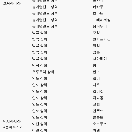
뉴네덜란드 상회
핀자라
뎅...
오세아니아
뉴네덜란드 상회
카카두
뉴네덜란드 상회
호바트
esils
23:46
상정제도 아실려나요?
뉴네덜란드 상회
프레이저섬
뉴네덜란드 상회
왕거누이
esils
23:46
방콕 상회
쿠칭
상정제도가 모형정원..
방콕 상회
반자르마신
esils
방콕 상회
딜리
23:48
구상의 모형정원 눌러보시면 아 저거구나 아실꺼에요 ㅎㅎ
방콕 상회
암본
방콕 상회
사마라이
고게임77
23:50
방콕 상회
괌
제가 상정제도는 해본거같은데 구상의 모영정원 누르면 나오는 페이지는 디게 
우루무치 상회
린즈
낮선디....
인도 상회
델리
esils
23:50
인도 상회
디우
메인으로 된거는 템플릿하고 현대식으로 수정한거라 ;;
인도 상회
캘리컷
인도 상회
치타공
esils
23:51
밑에 모형정원 php 본이나 cgi번역판본 보시면
인도 상회
코친
인도 상회
칸푸르
고게임77
23:53
인도 상회
콜롬보
채팅창 위에 갑자기 

남서아시아
이란 상회
호르무즈
빈 API 응답입니다. 라고 뜨는데 이건 머죵? 아무도 없어 뜬걸까용 ㅎ-ㅎ
&동아프리카
이란 상회
아덴