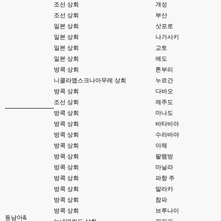
esils
23:37
조선 상회
개성
위에 접속자가 1로 한명만 보이는군요 하핫 ;;;
조선 상회
부산
일본 상회
삿포로
고게임77
23:37
일본 상회
나가사키
아 ㅋㅋㅋ
일본 상회
교토
esils
23:39
일본 상회
에도
사이트를 이전에 폐쇠하고 다시 열면서 어디도 안알렸다보니깐 ..;
방콕 상회
톤부리
니콜라옙스크나아무레 상회
누르간
고게임77
23:40
방콕 상회
다바오
그래도 이번에 사이트 방향 잘잡으셨네요!!! 저처럼 웹게임 좋아하는 연배..도 
있어용 ㅋㅋ
조선 상회
제주도
방콕 상회
마나도
esils
23:41
방콕 상회
바타비아
서버날려먹으면서 웹게임 소스들 분실도 많은데
방콕 상회
수라바야
방콕 상회
아체
esils
23:41
있는거가지고 일단은 추억으로 다시 돌리시거나 하시는분들위해서 수정해서 
방콕 상회
팔렘방
올려둔거라
방콕 상회
마닐라
방콕 상회
파항 주
esils
23:42
전 모형정원만 좋아해서 하핫 ;;;
방콕 상회
말라카
방콕 상회
참파
고게임77
23:46
방콕 상회
브루나이
모형정원은 무슨게임이에요?제가 웹게임 좋아하는편이라 앵간한건 해봤는
동남아&