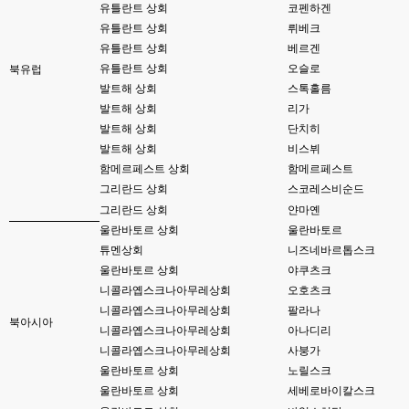
유틀란트 상회
코펜하겐
esils
00:13
유틀란트 상회
뤼베크
솔직히 적응이 xe1이다보니깐 라이믹스는 비슷하면서 틀리니 적응이 안되요 
유틀란트 상회
베르겐
ㅋ
유틀란트 상회
오슬로
북유럽
발트해 상회
스톡홀름
esils
00:14
그렇다고 코어랑 모듈 전부 마개조해버릴려니 난중 또 공식버전 올라오면 답
발트해 상회
리가
없을꺼같아서 ;;
발트해 상회
단치히
발트해 상회
비스뷔
esils
00:15
함메르페스트 상회
함메르페스트
이제 정상동작이겟지 !
그리란드 상회
스코레스비순드
고게임77
00:15
그리란드 상회
얀마옌
오 정상 이네요!
울란바토르 상회
울란바토르
튜멘상회
니즈네바르톱스크
비회원
00:16
울란바토르 상회
야쿠츠크
ㅇ
니콜라옙스크나아무레상회
오호츠크
esils
00:16
니콜라옙스크나아무레상회
팔라나
북아시아
채팅치믄 바로 반영 정상 ㅋ
니콜라옙스크나아무레상회
아나디리
니콜라옙스크나아무레상회
사붕가
고게임77
00:17
울란바토르 상회
노릴스크
접속자는 ip당 1명인가 보네요. 다른 브로우저로 접속해도 3명인거보면
울란바토르 상회
세베로바이칼스크