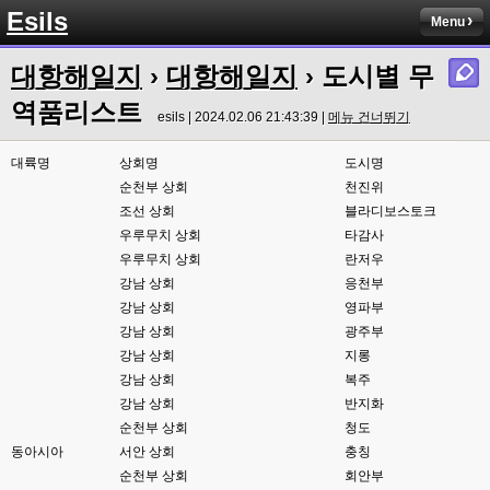
Esils
Menu
esils
23:34
아니면 실시간쳇으로 어딜 가입하고 그래야하고
대항해일지
›
대항해일지
› 도시별 무
esils
23:35
역품리스트
생각나는것중에 편의성좀 가춰볼려고했는데 만족 될련지는 몰겠습니다 하핫 
esils | 2024.02.06 21:43:39 |
메뉴 건너뛰기
;;;
대륙명
상회명
도시명
고게임77
23:36
순천부 상회
천진위
맞아요. 저도 실시간체팅 쓰는데 이게지원해주는곳에서 소켓끈키면 작동이 안
조선 상회
블라디보스토크
되서ㅎ-ㅎ 이건 나름대로 실시간 지원이 잘되는거같네요
우루무치 상회
타감사
esils
23:36
우루무치 상회
란저우
본인서버에 설치되서 부하받는거라서
강남 상회
응천부
강남 상회
영파부
고게임77
23:37
강남 상회
광주부
어짜피 접속자도 없어서,......쿨럭
강남 상회
지롱
esils
23:37
강남 상회
복주
덕분에 버그하나 발견햇네요 ㅠㅠ
강남 상회
반지화
순천부 상회
청도
esils
23:37
동아시아
전 혼자라 ..
서안 상회
충칭
순천부 상회
회안부