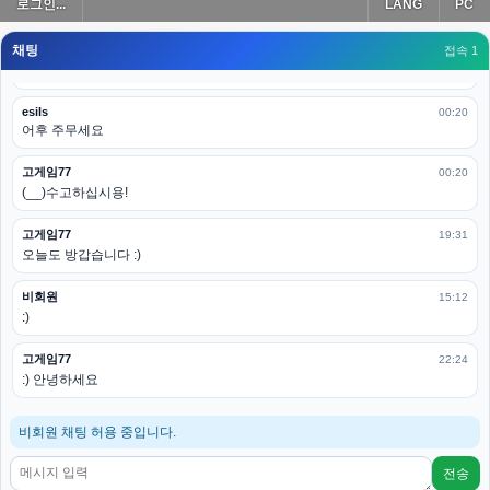
로그인...
LANG
PC
모바일로 보는데도 좀 불편하더라구요
채팅
고게임77
접속 1
00:19
아 ㅋㅋ 내일도 심심하면 들리겠습니다. 벌써 12시가 넘었었네요
esils
00:20
어후 주무세요
고게임77
00:20
(__)수고하십시용!
고게임77
19:31
오늘도 방갑습니다 :)
비회원
15:12
:)
고게임77
22:24
:) 안녕하세요
비회원 채팅 허용 중입니다.
전송