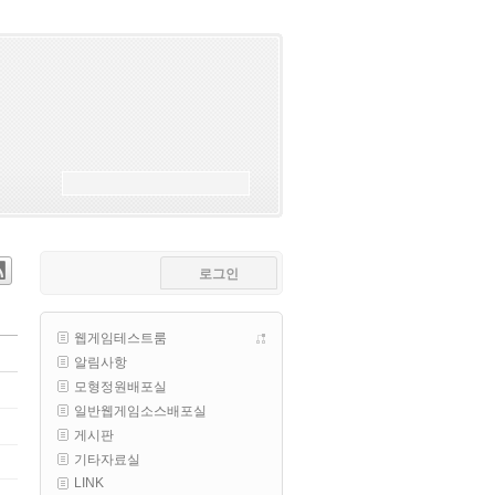
esils
00:18
폰으로 접속해보니 3이 되는데
esils
00:18
나가도 3이네 하핫 ...
고게임77
00:18
ㅋㅋㅋㅋㅋㅋㅋㅋ
esils
00:19
이게 db 접속자수로 잡는형태로 
해서 그런가 ;;
로그인
고게임77
00:19
밑에 일반웹게임이 더있었네요
웹게임테스트룸
esils
00:19
알림사항
아 이제 2로 돌아왔군요
모형정원배포실
esils
00:19
일반웹게임소스배포실
다 펼쳐두면 너무길어서 ..
게시판
기타자료실
esils
00:19
LINK
모바일로 보는데도 좀 불편하더라