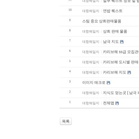
일부 퀘스트 정보 밑 
대항해일지
10
연밥 퀘스트
대항해일지
9
스팀 중요 상회판매물품
8
상회 판매 물품
대항해일지
7
남극 지도
대항해일지
6
카리브해 ss급 모집관
대항해일지
5
카리브해 도시별 
대항해일지
4
카리브해 지도
대항해일지
3
이미지 매크로
2
지식도 얻는곳 [ 남극
대항해일지
1
전체맵
대항해일지
목록