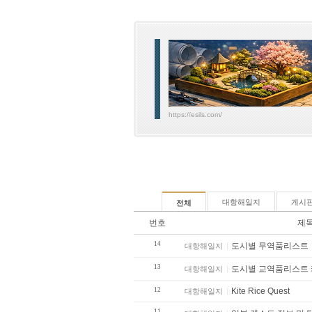
https://esils.com/
대항해일지
게시
전체
번호
제
14
도시별 무역품리스트
대항해일지
13
도시별 교역품리스트
대항해일지
12
Kite Rice Quest
대항해일지
11