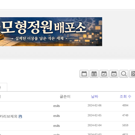
판
목
글쓴이
날짜
조회 수
esils
2024-02-06
4994
esils
2024-02-05
4749
 카리브제외
esils
2024-02-04
5059
2024-02-03
4821