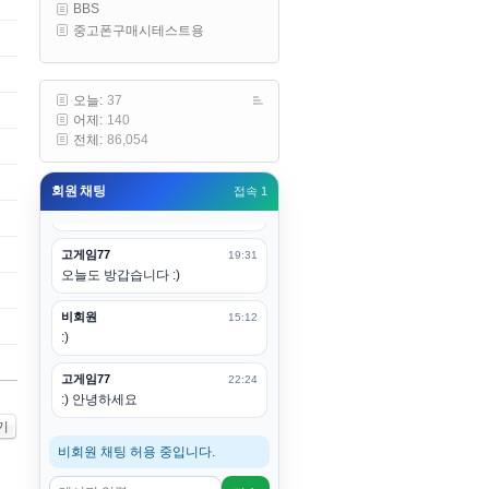
BBS
구요
중고폰구매시테스트용
고게임77
00:19
아 ㅋㅋ 내일도 심심하면 들리겠습
니다. 벌써 12시가 넘었었네요
오늘:
37
어제:
140
esils
00:20
전체:
86,054
어후 주무세요
회원 채팅
접속 1
고게임77
00:20
(__)수고하십시용!
고게임77
19:31
오늘도 방갑습니다 :)
비회원
15:12
:)
고게임77
22:24
:) 안녕하세요
기
비회원 채팅 허용 중입니다.