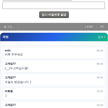
아 이제 2로 돌아왔군요
esils
00:19
다 펼쳐두면 너무길어서 ..
esils
00:19
로그인...
LANG
PC
모바일로 보는데도 좀 불편하더라구요
채팅
고게임77
접속 1
00:19
아 ㅋㅋ 내일도 심심하면 들리겠습니다. 벌써 12시가 넘었었네요
esils
00:20
어후 주무세요
고게임77
00:20
(__)수고하십시용!
고게임77
19:31
오늘도 방갑습니다 :)
비회원
15:12
:)
고게임77
22:24