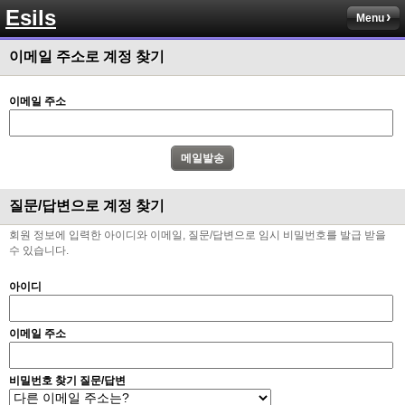
Esils
채팅치믄 바로 반영 정상 ㅋ
Menu
고게임77
00:17
이메일 주소로 계정 찾기
접속자는 ip당 1명인가 보네요. 다른 브로우저로 접속해도 3명인거보면
esils
00:17
이메일 주소
음
esils
00:18
폰으로 접속해보니 3이 되는데
esils
00:18
질문/답변으로 계정 찾기
나가도 3이네 하핫 ...
회원 정보에 입력한 아이디와 이메일, 질문/답변으로 임시 비밀번호를 발급 받을
고게임77
00:18
수 있습니다.
ㅋㅋㅋㅋㅋㅋㅋㅋ
아이디
esils
00:19
이게 db 접속자수로 잡는형태로 해서 그런가 ;;
이메일 주소
고게임77
00:19
밑에 일반웹게임이 더있었네요
비밀번호 찾기 질문/답변
esils
00:19