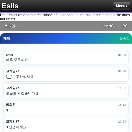
Esils
Menu
esils
00:19
다 펼쳐두면 너무길어서 ..
Err : './modules/member/m.skins/default/resend_auth_mail.html' template file does
not exists.
esils
00:19
로그인...
LANG
PC
모바일로 보는데도 좀 불편하더라구요
채팅
고게임77
접속 1
00:19
아 ㅋㅋ 내일도 심심하면 들리겠습니다. 벌써 12시가 넘었었네요
esils
00:20
어후 주무세요
고게임77
00:20
(__)수고하십시용!
고게임77
19:31
오늘도 방갑습니다 :)
비회원
15:12
:)
고게임77
22:24
:) 안녕하세요