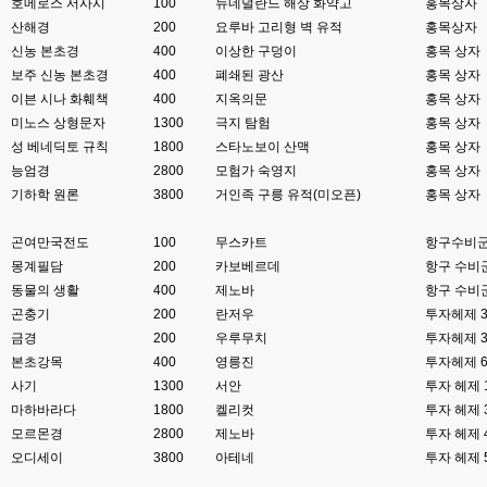
호메로스 서사시
100
뉴네덜란드 해상 화약고
홍목상자
산해경
esils
200
요루바 고리형 벽 유적
홍목상자
00:06
이쪽 사이트는 웹호스팅 php5.5버전쪽 ,,
신농 본초경
400
이상한 구덩이
홍목 상자
보주 신농 본초경
400
폐쇄된 광산
홍목 상자
고게임77
00:06
이븐 시나 화훼책
400
지옥의문
홍목 상자
라이믹스나 xe1이나 똑같은거같은데용 ㅎ-ㅎ;;; 중요한 데이트가있으면 옴기
미노스 상형문자
1300
극지 탐험
홍목 상자
기 골치 아프긴 한데 전 갈아업고 넘어가서
성 베네딕토 규칙
1800
스타노보이 산맥
홍목 상자
고게임77
00:06
능엄경
2800
모험가 숙영지
홍목 상자
아 ~~~
기하학 원론
3800
거인족 구릉 유적(미오픈)
홍목 상자
esils
00:06
곤여만국전도
100
무스카트
항구수비군
다른쪽에는 php8.4호스팅.
몽계필담
200
카보베르데
항구 수비군
esils
00:07
동물의 생활
400
제노바
항구 수비
라이믹스가 가볍긴한데 기능이라던지 좀 빠진부분도많고 안되는부분도많고
곤충기
200
란저우
투자헤제 
해서
금경
200
우루무치
투자헤제 
본초강목
400
영릉진
투자헤제 
고게임77
00:07
맞아요...
사기
1300
서안
투자 헤제 
마하바라다
1800
켈리컷
투자 헤제 
고게임77
00:07
모르몬경
2800
제노바
투자 헤제 
안되는거 진짜 많아요...
오디세이
3800
아테네
투자 헤제 