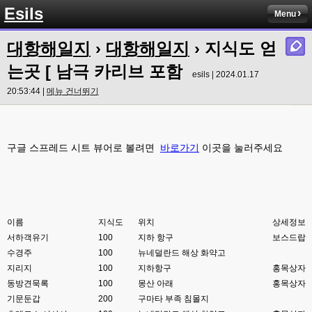
Esils
Menu
esils
00:00
이거나 수정해야겟어요 하핫 ;;
대항해일지
›
대항해일지
› 지식도 얻
esils
00:01
는곳 [ 남극 카리브 포함
다른기능은 다 잘 작동중이니 털썩 ...
esils | 2024.01.17
20:53:44 |
메뉴 건너뛰기
고게임77
00:03
테스트하는동안 전 안나가고있겠습니다. ㅋㅋ
esils
00:03
구글 스프레드 시트 뷰어로 볼려면
바로가기
이곳을 눌러주세요
아녀요 하실꺼 하셔도 되요 ㅋ
esils
00:04
라이믹스로 갈아타야되나 말아야하나 심히 고민중입니다 ㅋ
esils
00:04
이름
지식도
위치
상세정보
워드프레스는 영 손에 안맞고 ..
서하객유기
100
지하 항구
보스드랍
수경주
고게임77
100
뉴네덜란드 해상 화약고
00:05
이거 아직 xe1인가용
지리지
100
지하항구
홍목상자
동방견묵록
100
몽산 아래
홍목상자
esils
00:06
기문둔갑
200
구마타 부족 침몰지
네