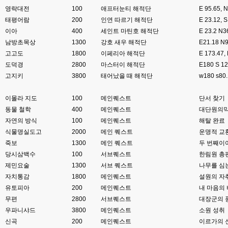
esils
00:08
영락대전
비슷은한데 또 불편한부분도 많더라구요
100
애프터눈티 해적단
E 95.65,
태평어람
200
인연 따르기 해적단
E 23.12
고게임77
00:08
이아
400
세인트 마틴호 해적단
E 23.2 
xe도 그래도 계속 비공식 패치 간혹 올라오긴 하던데요 아직까지
남방초목상
1300
강호 새우 해적단
E21.18 
고고도
1800
이페리아 해적단
E 173.4
esils
00:08
도덕경
2800
마스터이 해적단
E180 S 
8버전쪽은 아에 지원을 안하니깐 .. 용량도 용량이고 ;;
고지키
3800
태어났을 때 해적단
w180 s
esils
00:09
xe3 같은경우엔 또 xe1하고 틀려서 적응안되서 갔다버린 하핫 ;;
이몰라 지도
100
메인퀘스트
단서 찾기
동물 철학
400
메인퀘스트
대단원의막
고게임77
00:10
자연의 방식
100
메인퀘스트
해탈 완료
ㅋㅋㅋ 다 똑같은거같네여. 저도 xe3 가따가 하루만에 다시왔었는데
식물명실도고
2000
메인 퀘스트
운명적 교
esils
00:11
죽보
1300
메인 퀘스트
두 번째이
그러다가 xe1 8버전으로 만들다가
당시삼백수
100
서브퀘스트
한림원 총
제민요술
1300
서브 퀘스트
나무를 심
esils
00:11
자치통감
문뜩 라이믹스가있는데 내가왜 뻘짓중이지 하면서 집어치운 ..;
1800
메인퀘스트
설원의 자
유토피아
200
메인퀘스트
내 마음의
고게임77
00:12
무편
2800
서브퀘스트
대장군의 
예전에 xe다운 홈페이지에 php8 버전 공유 하신분은 아니시죠 ㅎㅎㅎ?
우파니샤드
3800
메인퀘스트
소원 성취
신곡
200
메인퀘스트
이르가의 
고게임77
00:12