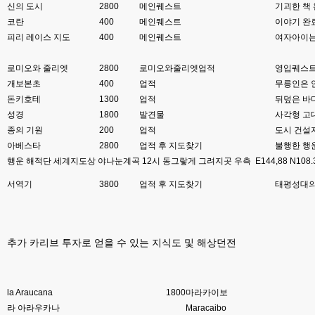
신의 도시
2800
메인퀘스트
기괴한 책
8버전 공유하시는 분이 계셨는데
코란
400
메인퀘스트
이야기 완
esils
00:12
피리 레이스 지도
400
메인퀘스트
여자아이는
전 아녀요
로미오와 줄리엣
2800
로미오와줄리엣업적
영입퀘스트
고게임77
00:13
개보본초
400
업적
무릉인은 안
솔찍히 아직도 라이믹스보다 xe가 정이 더가긴합니다 ㅠ
돈키호테
1300
업적
뒤덮은 바
esils
00:13
성경
1800
발견물
사각형 고대
솔직히 적응이 xe1이다보니깐 라이믹스는 비슷하면서 틀리니 적응이 안되요 
종의 기원
200
업적
도시 건설
ㅋ
아베스타
2800
업적 후 지도찾기
불행한 행
행운 해적단 세계지도상 야나눈계곡 12시 동그랗게 그려지곳 우측 E144,88 N108.
esils
00:14
그렇다고 코어랑 모듈 전부 마개조해버릴려니 난중 또 공식버전 올라오면 답
서역기
3800
업적 후 지도찾기
태평성대의
없을꺼같아서 ;;
esils
00:15
이제 정상동작이겟지 !
추가 카리브 투자로 얻을 수 있는 지식도 및 해상던전
고게임77
00:15
오 정상 이네요!
la Araucana
비회원
1800
마라카이보
00:16
ㅇ
라 아라우카나
Maracaibo