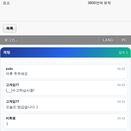
요소
3800
언덕 유적
esils
00:19
아 이제 2로 돌아왔군요
esils
00:19
다 펼쳐두면 너무길어서 ..
목록
esils
00:19
로그인...
LANG
PC
모바일로 보는데도 좀 불편하더라구요
채팅
고게임77
접속 1
00:19
아 ㅋㅋ 내일도 심심하면 들리겠습니다. 벌써 12시가 넘었었네요
esils
00:20
어후 주무세요
고게임77
00:20
(__)수고하십시용!
고게임77
19:31
오늘도 방갑습니다 :)
비회원
15:12
:)