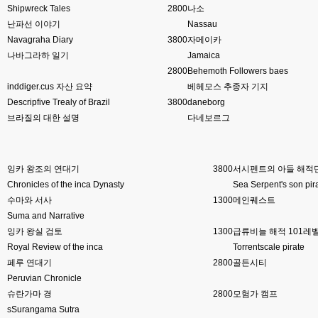
Shipwreck Tales
2800
나소
esils
00:16
난파선 이야기
Nassau
채팅치믄 바로 반영 정상 ㅋ
Navagraha Diary
3800
자메이카
나바그라하 일기
Jamaica
고게임77
00:17
접속자는 ip당 1명인가 보네요. 다른 브로우저로 접속해도 3명인거보면
2800
Behemoth Followers baes
inddiger.cus 자산 요약
베헤모스 추종자 기지
esils
00:17
Descripfive Trealy of Brazil
3800
daneborg
음
브라질의 대한 설명
다네보르그
esils
00:18
폰으로 접속해보니 3이 되는데
잉카 왕조의 연대기
3800
서시펜트의 아들 해적단
esils
00:18
나가도 3이네 하핫 ...
Chronicles of the inca Dynasty
Sea Serpent's son pir
수마와 서사
1300
메인퀘스트
고게임77
00:18
Suma and Narrative
ㅋㅋㅋㅋㅋㅋㅋㅋ
잉카 왕실 검토
1300
급류비늘 해적 101레
Royal Review of the inca
Torrentscale pirate
esils
00:19
페루 연대기
이게 db 접속자수로 잡는형태로 해서 그런가 ;;
2800
골든시티
Peruvian Chronicle
고게임77
00:19
슈란가마 경
2800
모험가 캠프
밑에 일반웹게임이 더있었네요
sSurangama Sutra