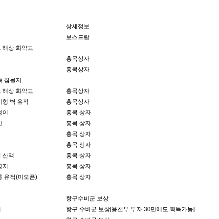
상세정보
보스드랍
 해상 화약고
홍목상자
홍목상자
족 침몰지
 해상 화약고
홍목상자
리형 벽 유적
홍목상자
덩이
홍목 상자
산
홍목 상자
홍목 상자
홍목 상자
 산맥
홍목 상자
영지
홍목 상자
 유적(미오픈)
홍목 상자
항구수비군 보상
데
항구 수비군 보상[응천부 투자 30만에도 획득가능]