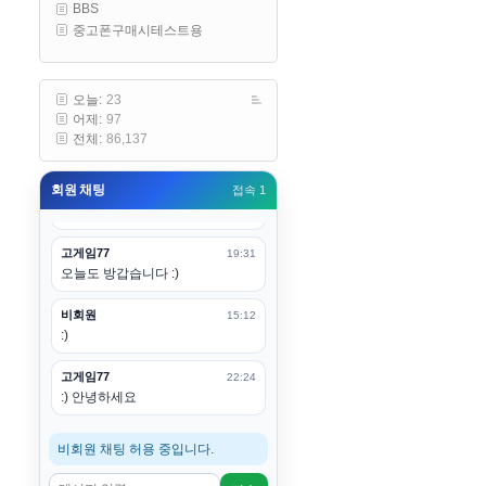
BBS
구요
중고폰구매시테스트용
고게임77
00:19
아 ㅋㅋ 내일도 심심하면 들리겠습
니다. 벌써 12시가 넘었었네요
오늘:
23
어제:
97
esils
00:20
전체:
86,137
어후 주무세요
회원 채팅
접속 1
고게임77
00:20
(__)수고하십시용!
고게임77
19:31
오늘도 방갑습니다 :)
비회원
15:12
:)
고게임77
22:24
:) 안녕하세요
비회원 채팅 허용 중입니다.