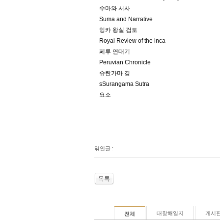
수마와 서사
Suma and Narrative
잉카 왕실 검토
Royal Review of the inca
페루 연대기
Peruvian Chronicle
슈란가마 경
sSurangama Sutra
요소
엮인글 :
목록
대항해일지
게시
전체