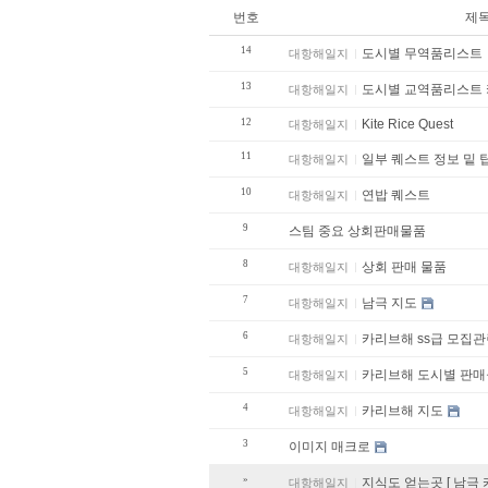
번호
제
14
도시별 무역품리스트
대항해일지
13
도시별 교역품리스트
대항해일지
12
Kite Rice Quest
대항해일지
11
일부 퀘스트 정보 밑 
대항해일지
10
연밥 퀘스트
대항해일지
9
스팀 중요 상회판매물품
8
상회 판매 물품
대항해일지
7
남극 지도
대항해일지
6
카리브해 ss급 모집관
대항해일지
5
카리브해 도시별 
대항해일지
4
카리브해 지도
대항해일지
3
이미지 매크로
»
지식도 얻는곳 [ 남극
대항해일지