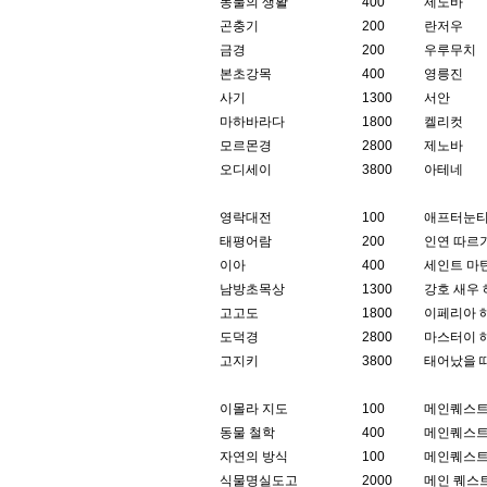
동물의 생활
400
제노바
곤충기
200
란저우
금경
200
우루무치
본초강목
400
영릉진
사기
1300
서안
마하바라다
1800
켈리컷
모르몬경
2800
제노바
오디세이
3800
아테네
영락대전
100
애프터눈티
태평어람
200
인연 따르
이아
400
세인트 마
남방초목상
1300
강호 새우
고고도
1800
이페리아 
도덕경
2800
마스터이 
고지키
3800
태어났을 
이몰라 지도
100
메인퀘스
동물 철학
400
메인퀘스
자연의 방식
100
메인퀘스
식물명실도고
2000
메인 퀘스