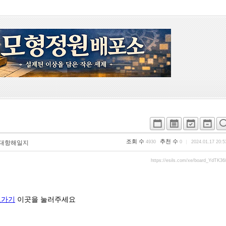
조회 수
추천 수
대항해일지
4930
0
2024.01.17 20:5
https://esils.com/xe/board_YdTK36
로가기
이곳을 눌러주세요