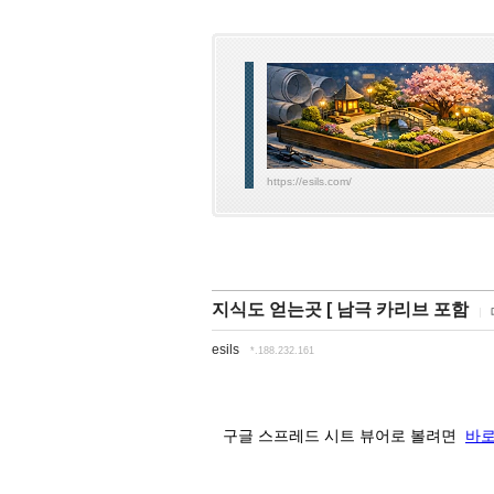
https://esils.com/
지식도 얻는곳 [ 남극 카리브 포함
esils
*.188.232.161
구글 스프레드 시트 뷰어로 볼려면
바