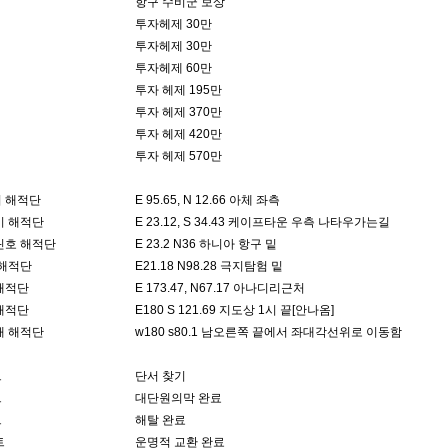
항구 수비군 보상
투자헤제 30만
투자헤제 30만
투자헤제 60만
투자 헤제 195만
투자 헤제 370만
투자 헤제 420만
투자 헤제 570만
 해적단
E 95.65, N 12.66 아체 좌측
기 해적단
E 23.12, S 34.43 케이프타운 우측 나타우가는길
틴호 해적단
E 23.2 N36 하니아 항구 밑
 해적단
E21.18 N98.28 극지탐험 밑
해적단
E 173.47, N67.17 아나디리근처
해적단
E180 S 121.69 지도상 1시 끝[안나옴]
때 해적단
w180 s80.1 남오른쪽 끝에서 좌대각선위로 이동함
트
단서 찾기
트
대단원의막 완료
트
해탈 완료
트
운명적 교환 완료