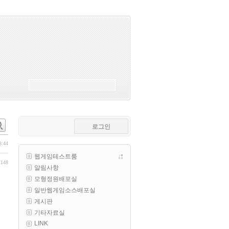
esils
00:18
폰으로 접속해보니 3이 되는데
esils
00:18
나가도 3이네 하핫 ...
고게임77
00:18
ㅋㅋㅋㅋㅋㅋㅋㅋ
esils
00:19
이게 db 접속자수로 잡는형태로 
해서 그런가 ;;
로그인
고게임77
00:19
밑에 일반웹게임이 더있었네요
3:44
웹게임테스트룸
esils
00:19
/148
알림사항
아 이제 2로 돌아왔군요
모형정원배포실
esils
00:19
일반웹게임소스배포실
다 펼쳐두면 너무길어서 ..
게시판
기타자료실
esils
00:19
LINK
모바일로 보는데도 좀 불편하더라