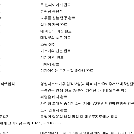
트
두 번째이야기 완료
트
한림원 총편찬
트
나무를 심는 맹공 완료
트
설원의 자취 완료
트
내 마음의 비상 완료
트
대장군의 풍모 완료
트
소원 성취
트
이르가의 신분 완료
트
기괴한 책 완료
트
이야기 완료
트
여자아이는 숨기는걸 좋아해 완료
줄리엣업적
영입퀘스트이후 업적보상(시작 베니스40이후서브퀘 3일걸
무릉인은 안 돼 완료 (무릉인 해적단 아테네 오른쪽 벽 )
뒤덮은 바다 완료
사각형 고대 밤송이게 화석 제출 (70후반 메인퀘진행중 얻음
도시 건설자 완료
지도찾기
불행한 행운의 해적 업적 후 액운도지도에서 획득
 그려지곳 우측 E144,88 N108.35
지도찾기
태평성대의 바다 업적후 프랭클린 해도 에서 획득 85메인