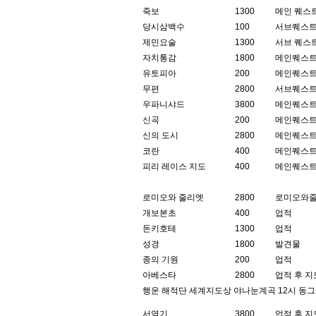
죽보
1300
메인 퀘스
당시삼백수
100
서브퀘스
제민요술
1300
서브 퀘스
자치통감
1800
메인퀘스
유토피아
200
메인퀘스
무편
2800
서브퀘스
우파니샤드
3800
메인퀘스
신곡
200
메인퀘스
신의 도시
2800
메인퀘스
코란
400
메인퀘스
피리 레이스 지도
400
메인퀘스
로미오와 줄리엣
2800
로미오와
개보본초
400
업적
돈키호테
1300
업적
성경
1800
발견물
종의 기원
200
업적
아베스타
2800
업적 후 
행운 해적단 세계지도상 야나눈계곡 12시 동그랗게
서역기
3800
업적 후 