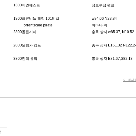
1300
메인퀘스트
정보수집 완료
1300
급류비늘 해적 101레벨
w84.06 N23.84
Torrentscale pirate
아바나 위
2800
골든시티
홍목 상자 w85.37, N10.52
2800
모험가 캠프
홍목 상자 E161.32 N122.2
3800
언덕 유적
홍목 상자 E71.67,S82.13
이 게시
판