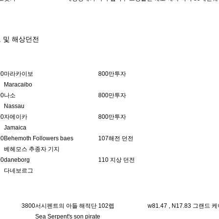
도 및 해상던전
00
마라카이보
800만투자
Maracaibo
00
나소
800만투자
Nassau
00
자메이카
800만투자
Jamaica
00
Behemoth Followers baes
107해전 던전
베헤모스 추종자 기지
00
daneborg
110 지상 던전
다네보르그
3800
서시펜트의 아들 해적단 102렙
w81.47 , N17.83 그랜
Sea Serpent's son pirate