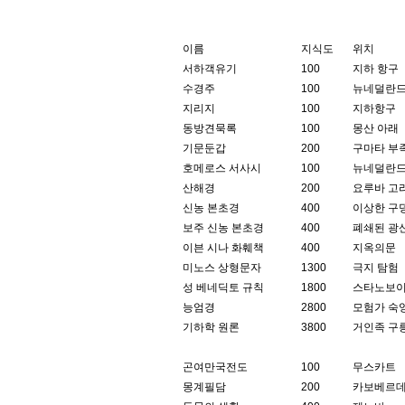
이름
지식도
위치
서하객유기
100
지하 항구
수경주
100
뉴네덜란드
지리지
100
지하항구
동방견묵록
100
몽산 아래
기문둔갑
200
구마타 부
호메로스 서사시
100
뉴네덜란드
산해경
200
요루바 고
신농 본초경
400
이상한 구
보주 신농 본초경
400
폐쇄된 광
이븐 시나 화훼책
400
지옥의문
미노스 상형문자
1300
극지 탐험
성 베네딕토 규칙
1800
스타노보이
능엄경
2800
모험가 숙
기하학 원론
3800
거인족 구릉
곤여만국전도
100
무스카트
몽계필담
200
카보베르