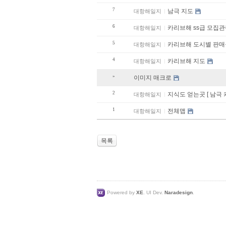
7
남극 지도
대항해일지
6
카리브해 ss급 모집관
대항해일지
5
카리브해 도시별 
대항해일지
4
카리브해 지도
대항해일지
»
이미지 매크로
2
지식도 얻는곳 [ 남극
대항해일지
1
전체맵
대항해일지
목록
Powered by
XE
. UI Dev.
Naradesign
.