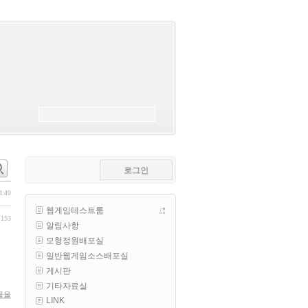
esils
00:18
폰으로 접속해보니 3이 되는데
esils
00:18
나가도 3이네 하핫 ...
고게임77
00:18
ㅋㅋㅋㅋㅋㅋㅋㅋ
esils
00:19
이게 db 접속자수로 잡는형태로 
해서 그런가 ;;
로그인
고게임77
00:19
밑에 일반웹게임이 더있었네요
4:49
웹게임테스트룸
esils
00:19
/153
알림사항
아 이제 2로 돌아왔군요
모형정원배포실
esils
00:19
일반웹게임소스배포실
다 펼쳐두면 너무길어서 ..
게시판
기타자료실
esils
00:19
물을
LINK
모바일로 보는데도 좀 불편하더라