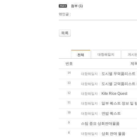
첨부 (1)
엮인글 :
목록
대항해일지
게시
전체
번호
제
14
도시별 무역품리스트
대항해일지
13
도시별 교역품리스트
대항해일지
12
Kite Rice Quest
대항해일지
11
일부 퀘스트 정보 밑 
대항해일지
10
연밥 퀘스트
대항해일지
9
스팀 중요 상회판매물품
8
상회 판매 물품
대항해일지