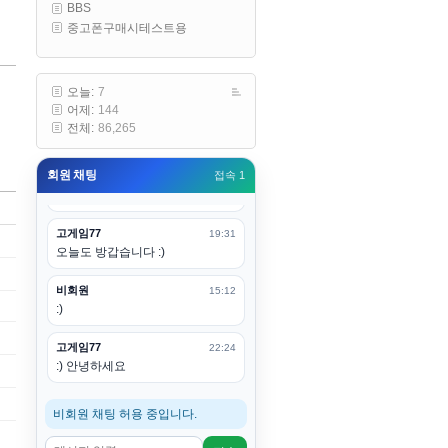
BBS
구요
중고폰구매시테스트용
고게임77
00:19
아 ㅋㅋ 내일도 심심하면 들리겠습
니다. 벌써 12시가 넘었었네요
오늘:
7
어제:
144
esils
00:20
전체:
86,265
어후 주무세요
회원 채팅
접속 1
고게임77
00:20
(__)수고하십시용!
고게임77
19:31
오늘도 방갑습니다 :)
비회원
15:12
:)
고게임77
22:24
:) 안녕하세요
비회원 채팅 허용 중입니다.