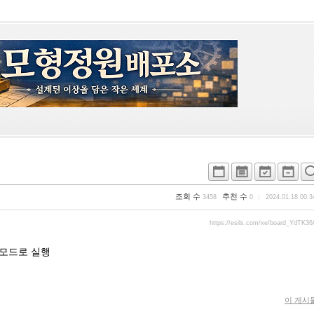
조회 수
추천 수
3458
0
2024.01.18 00:3
https://esils.com/xe/board_YdTK36
자모드로 실행
이 게시