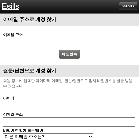
Esils
채팅치믄 바로 반영 정상 ㅋ
Menu
고게임77
00:17
이메일 주소로 계정 찾기
접속자는 ip당 1명인가 보네요. 다른 브로우저로 접속해도 3명인거보면
esils
00:17
이메일 주소
음
esils
00:18
폰으로 접속해보니 3이 되는데
esils
00:18
질문/답변으로 계정 찾기
나가도 3이네 하핫 ...
회원 정보에 입력한 아이디와 이메일, 질문/답변으로 임시 비밀번호를 발급 받을
고게임77
00:18
수 있습니다.
ㅋㅋㅋㅋㅋㅋㅋㅋ
아이디
esils
00:19
이게 db 접속자수로 잡는형태로 해서 그런가 ;;
이메일 주소
고게임77
00:19
밑에 일반웹게임이 더있었네요
비밀번호 찾기 질문/답변
esils
00:19