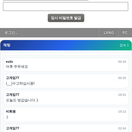
아 이제 2로 돌아왔군요
esils
00:19
다 펼쳐두면 너무길어서 ..
esils
00:19
로그인...
LANG
PC
모바일로 보는데도 좀 불편하더라구요
채팅
고게임77
접속 1
00:19
아 ㅋㅋ 내일도 심심하면 들리겠습니다. 벌써 12시가 넘었었네요
esils
00:20
어후 주무세요
고게임77
00:20
(__)수고하십시용!
고게임77
19:31
오늘도 방갑습니다 :)
비회원
15:12
:)
고게임77
22:24