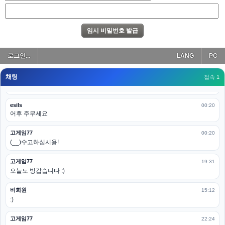
아 이제 2로 돌아왔군요
esils
00:19
다 펼쳐두면 너무길어서 ..
esils
00:19
로그인...
LANG
PC
모바일로 보는데도 좀 불편하더라구요
채팅
고게임77
접속 1
00:19
아 ㅋㅋ 내일도 심심하면 들리겠습니다. 벌써 12시가 넘었었네요
esils
00:20
어후 주무세요
고게임77
00:20
(__)수고하십시용!
고게임77
19:31
오늘도 방갑습니다 :)
비회원
15:12
:)
고게임77
22:24