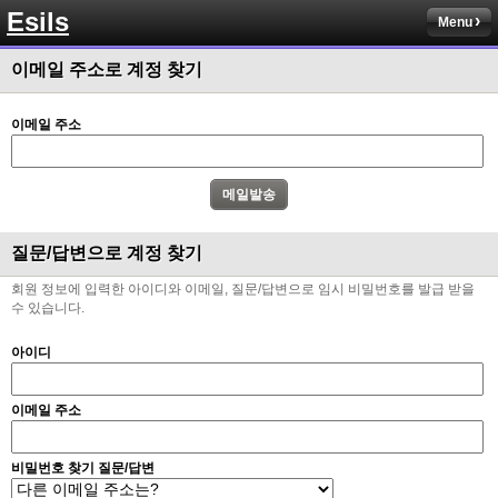
Esils
채팅치믄 바로 반영 정상 ㅋ
Menu
고게임77
00:17
이메일 주소로 계정 찾기
접속자는 ip당 1명인가 보네요. 다른 브로우저로 접속해도 3명인거보면
esils
00:17
이메일 주소
음
esils
00:18
폰으로 접속해보니 3이 되는데
esils
00:18
질문/답변으로 계정 찾기
나가도 3이네 하핫 ...
회원 정보에 입력한 아이디와 이메일, 질문/답변으로 임시 비밀번호를 발급 받을
고게임77
00:18
수 있습니다.
ㅋㅋㅋㅋㅋㅋㅋㅋ
아이디
esils
00:19
이게 db 접속자수로 잡는형태로 해서 그런가 ;;
이메일 주소
고게임77
00:19
밑에 일반웹게임이 더있었네요
비밀번호 찾기 질문/답변
esils
00:19