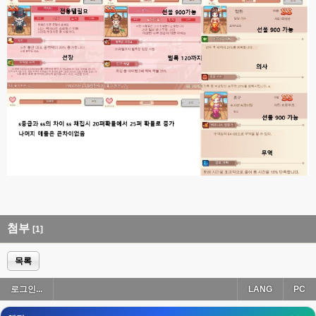
esils
00:18
폰으로 접속해보니 3이 되는데
esils
00:18
나가도 3이네 하핫 ...
고게임77
00:18
ㅋㅋㅋㅋㅋㅋㅋㅋ
esils
00:19
이게 db 접속자수로 잡는형태로 해서 그런가 ;;
고게임77
00:19
밑에 일반웹게임이 더있었네요
esils
00:19
아 이제 2로 돌아왔군요
첨부
[1]
esils
00:19
다 펼쳐두면 너무길어서 ..
목록
esils
00:19
로그인...
LANG
PC
모바일로 보는데도 좀 불편하더라구요