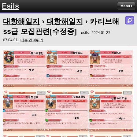
솔직히 적응이 xe1이다보니깐 라이믹스는 비슷하면서 틀리니 적응이 안되요 
Esils
Menu
ㅋ
esils
00:14
대항해일지
›
대항해일지
› 카리브해
그렇다고 코어랑 모듈 전부 마개조해버릴려니 난중 또 공식버전 올라오면 답
없을꺼같아서 ;;
ss급 모집관련[수정중]
esils | 2024.01.27
esils
00:15
07:04:01 |
메뉴 건너뛰기
이제 정상동작이겟지 !
고게임77
00:15
오 정상 이네요!
비회원
00:16
ㅇ
esils
00:16
채팅치믄 바로 반영 정상 ㅋ
고게임77
00:17
접속자는 ip당 1명인가 보네요. 다른 브로우저로 접속해도 3명인거보면
esils
00:17
음