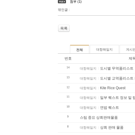
첨부 (1)
엮인글 :
목록
대항해일지
게시
전체
번호
제
14
도시별 무역품리스트
대항해일지
13
도시별 교역품리스트
대항해일지
12
Kite Rice Quest
대항해일지
11
일부 퀘스트 정보 밑 
대항해일지
10
연밥 퀘스트
대항해일지
9
스팀 중요 상회판매물품
8
상회 판매 물품
대항해일지