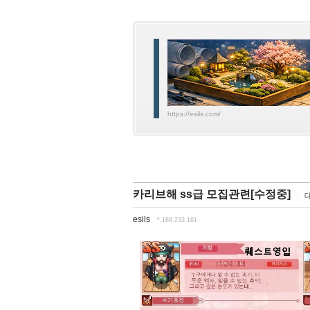
https://esils.com/
카리브해 ss급 모집관련[수정중]
esils
*.188.232.161