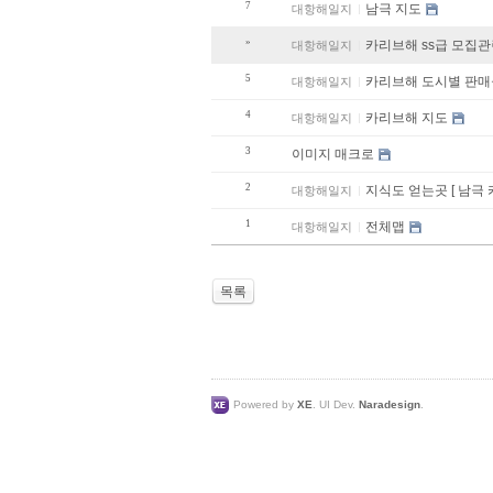
7
남극 지도
대항해일지
»
카리브해 ss급 모집관
대항해일지
5
카리브해 도시별 
대항해일지
4
카리브해 지도
대항해일지
3
이미지 매크로
2
지식도 얻는곳 [ 남극
대항해일지
1
전체맵
대항해일지
목록
Powered by
XE
. UI Dev.
Naradesign
.