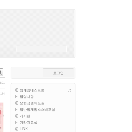
esils
00:18
폰으로 접속해보니 3이 되는데
esils
00:18
나가도 3이네 하핫 ...
고게임77
00:18
ㅋㅋㅋㅋㅋㅋㅋㅋ
esils
00:19
이게 db 접속자수로 잡는형태로 
해서 그런가 ;;
로그인
고게임77
00:19
밑에 일반웹게임이 더있었네요
4:01
웹게임테스트룸
esils
00:19
/174
알림사항
아 이제 2로 돌아왔군요
모형정원배포실
esils
00:19
일반웹게임소스배포실
다 펼쳐두면 너무길어서 ..
게시판
기타자료실
esils
00:19
LINK
모바일로 보는데도 좀 불편하더라