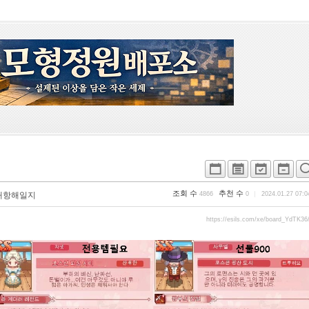
조회 수
추천 수
대항해일지
4866
0
2024.01.27 07:0
https://esils.com/xe/board_YdTK36