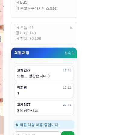
BBS
구요
중고폰구매시테스트용
고게임77
00:19
아 ㅋㅋ 내일도 심심하면 들리겠습
니다. 벌써 12시가 넘었었네요
오늘:
91
어제:
140
esils
00:20
전체:
86,108
어후 주무세요
회원 채팅
접속 1
고게임77
00:20
(__)수고하십시용!
고게임77
19:31
오늘도 방갑습니다 :)
비회원
15:12
:)
고게임77
22:24
:) 안녕하세요
비회원 채팅 허용 중입니다.