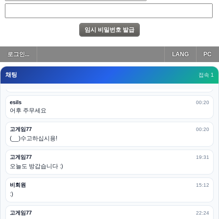
아 이제 2로 돌아왔군요
esils
00:19
다 펼쳐두면 너무길어서 ..
esils
00:19
로그인...
LANG
PC
모바일로 보는데도 좀 불편하더라구요
채팅
고게임77
접속 1
00:19
아 ㅋㅋ 내일도 심심하면 들리겠습니다. 벌써 12시가 넘었었네요
esils
00:20
어후 주무세요
고게임77
00:20
(__)수고하십시용!
고게임77
19:31
오늘도 방갑습니다 :)
비회원
15:12
:)
고게임77
22:24