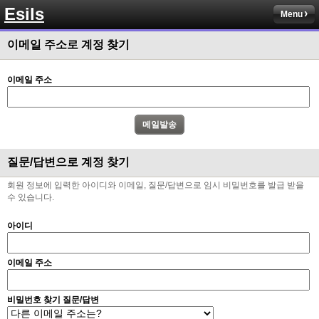
Esils
채팅치믄 바로 반영 정상 ㅋ
Menu
고게임77
00:17
이메일 주소로 계정 찾기
접속자는 ip당 1명인가 보네요. 다른 브로우저로 접속해도 3명인거보면
esils
00:17
이메일 주소
음
esils
00:18
폰으로 접속해보니 3이 되는데
esils
00:18
질문/답변으로 계정 찾기
나가도 3이네 하핫 ...
회원 정보에 입력한 아이디와 이메일, 질문/답변으로 임시 비밀번호를 발급 받을
고게임77
00:18
수 있습니다.
ㅋㅋㅋㅋㅋㅋㅋㅋ
아이디
esils
00:19
이게 db 접속자수로 잡는형태로 해서 그런가 ;;
이메일 주소
고게임77
00:19
밑에 일반웹게임이 더있었네요
비밀번호 찾기 질문/답변
esils
00:19