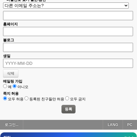
esils
00:18
폰으로 접속해보니 3이 되는데
esils
00:18
홈페이지
나가도 3이네 하핫 ...
고게임77
00:18
블로그
ㅋㅋㅋㅋㅋㅋㅋㅋ
esils
00:19
생일
이게 db 접속자수로 잡는형태로 해서 그런가 ;;
고게임77
00:19
밑에 일반웹게임이 더있었네요
메일링 가입
예
아니오
esils
00:19
아 이제 2로 돌아왔군요
쪽지 허용
모두 허용
등록된 친구들만 허용
모두 금지
esils
00:19
다 펼쳐두면 너무길어서 ..
esils
00:19
로그인...
LANG
PC
모바일로 보는데도 좀 불편하더라구요