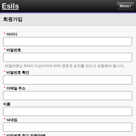
솔직히 적응이 xe1이다보니깐 라이믹스는 비슷하면서 틀리니 적응이 안되요 
Esils
ㅋ
Menu
esils
00:14
회원가입
그렇다고 코어랑 모듈 전부 마개조해버릴려니 난중 또 공식버전 올라오면 답
없을꺼같아서 ;;
*
아이디
esils
00:15
이제 정상동작이겟지 !
*
비밀번호
고게임77
00:15
오 정상 이네요!
비밀번호는 6자리 이상이어야 하며 영문과 숫자를 반드시 포함해야 합니다.
*
비회원
비밀번호 확인
00:16
ㅇ
*
이메일 주소
esils
00:16
채팅치믄 바로 반영 정상 ㅋ
이름
고게임77
00:17
접속자는 ip당 1명인가 보네요. 다른 브로우저로 접속해도 3명인거보면
*
닉네임
esils
00:17
음
*
비밀번호 찾기 질문/답변