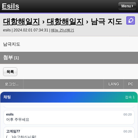
ㅋㅋㅋㅋㅋㅋㅋㅋ
Esils
Menu
esils
00:19
이게 db 접속자수로 잡는형태로 해서 그런가 ;;
대항해일지
›
대항해일지
› 남극 지도
고게임77
esils | 2024.02.01 07:34:31 |
메뉴 건너뛰기
00:19
밑에 일반웹게임이 더있었네요
남극지도
esils
00:19
아 이제 2로 돌아왔군요
첨부
[1]
esils
00:19
다 펼쳐두면 너무길어서 ..
목록
esils
00:19
로그인...
LANG
PC
모바일로 보는데도 좀 불편하더라구요
채팅
고게임77
접속 1
00:19
아 ㅋㅋ 내일도 심심하면 들리겠습니다. 벌써 12시가 넘었었네요
esils
00:20
어후 주무세요
고게임77
00:20
(__)수고하십시용!