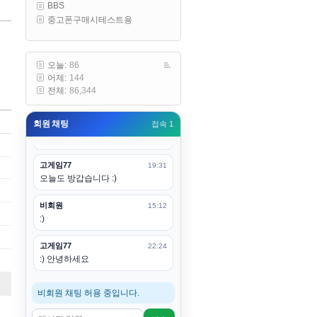
BBS
구요
중고폰구매시테스트용
고게임77
00:19
아 ㅋㅋ 내일도 심심하면 들리겠습
니다. 벌써 12시가 넘었었네요
오늘:
86
어제:
144
esils
00:20
전체:
86,344
어후 주무세요
회원 채팅
접속 1
고게임77
00:20
(__)수고하십시용!
고게임77
19:31
오늘도 방갑습니다 :)
비회원
15:12
:)
고게임77
22:24
:) 안녕하세요
비회원 채팅 허용 중입니다.