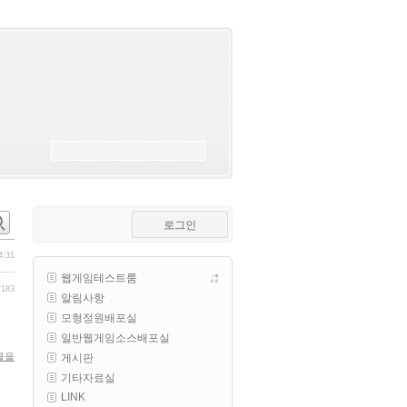
esils
00:18
폰으로 접속해보니 3이 되는데
esils
00:18
나가도 3이네 하핫 ...
고게임77
00:18
ㅋㅋㅋㅋㅋㅋㅋㅋ
esils
00:19
이게 db 접속자수로 잡는형태로 
해서 그런가 ;;
로그인
고게임77
00:19
밑에 일반웹게임이 더있었네요
4:31
웹게임테스트룸
esils
00:19
/183
알림사항
아 이제 2로 돌아왔군요
모형정원배포실
esils
00:19
일반웹게임소스배포실
다 펼쳐두면 너무길어서 ..
물을
게시판
기타자료실
esils
00:19
LINK
모바일로 보는데도 좀 불편하더라