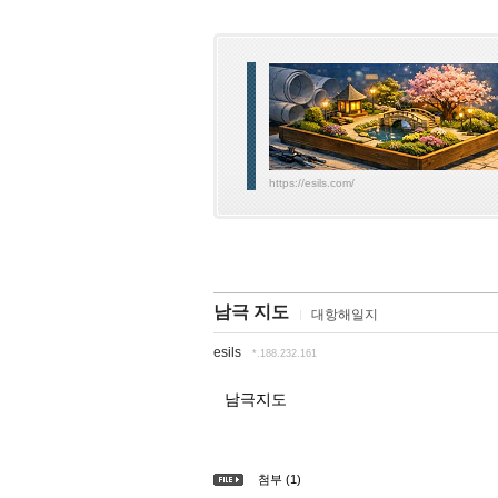
https://esils.com/
남극 지도
대항해일지
esils
*.188.232.161
남극지도
첨부 (1)