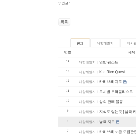
엮인글 :
목록
대항해일지
게시
전체
번호
제목
14
연밥 퀘스트
대항해일지
13
Kite Rice Quest
대항해일지
12
카리브해 지도
대항해일지
11
도시별 무역품리스트
대항해일지
10
상회 판매 물품
대항해일지
9
지식도 얻는곳 [ 남극 
대항해일지
»
남극 지도
대항해일지
7
카리브해 ss급 모집관
대항해일지