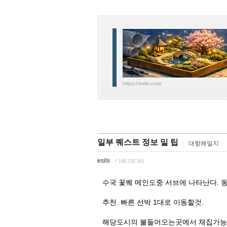
https://esils.com/
일부 퀘스트 정보 밑 팁
대항해일지
esils
*.188.232.161
수국 꽃퀘 메인도중 서브에 나타난다. 
추천. 빠른 선박 1대로 이동할것.
해당도시의 불들어오는곳에서 채집가능 