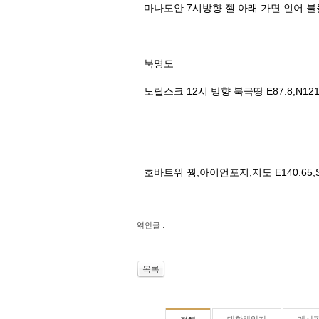
마나도안 7시방향 젤 아래 가면 인어 
북명도
노릴스크 12시 방향 북극땅 E87.8,N12
호바트위 꿩,아이언포지,지도 E140.65,S
엮인글 :
목록