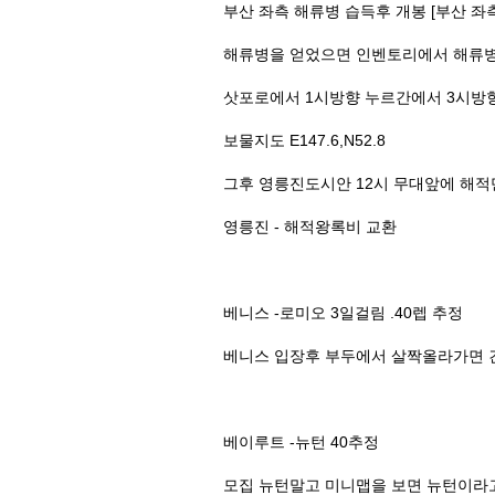
부산 좌측 해류병 습득후 개봉 [부산 좌
해류병을 얻었으면 인벤토리에서 해류병
삿포로에서 1시방향 누르간에서 3시방향
보물지도 E147.6,N52.8
그후 영릉진도시안 12시 무대앞에 해
영릉진 - 해적왕록비 교환
베니스 -로미오 3일걸림 .40렙 추정
베니스 입장후 부두에서 살짝올라가면 
베이루트 -뉴턴 40추정
모집 뉴턴말고 미니맵을 보면 뉴턴이라고