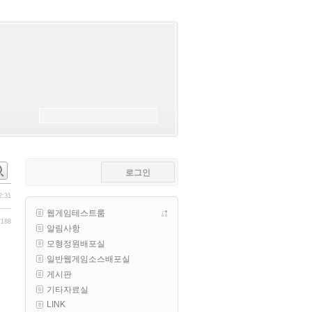
esils
00:18
폰으로 접속해보니 3이 되는데
esils
00:18
나가도 3이네 하핫 ...
고게임77
00:18
ㅋㅋㅋㅋㅋㅋㅋㅋ
esils
00:19
이게 db 접속자수로 잡는형태로 
해서 그런가 ;;
로그인
고게임77
00:19
밑에 일반웹게임이 더있었네요
2:31
웹게임테스트룸
esils
00:19
/188
알림사항
아 이제 2로 돌아왔군요
모형정원배포실
esils
00:19
일반웹게임소스배포실
다 펼쳐두면 너무길어서 ..
게시판
기타자료실
esils
00:19
LINK
모바일로 보는데도 좀 불편하더라