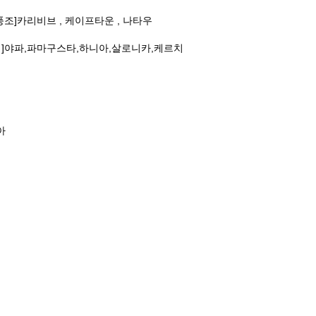
.[풍조]카리비브 , 케이프타운 , 나타우
란튤립]야파,파마구스타,하니아,살로니카,케르치
아