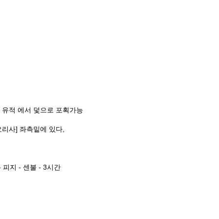
벽 유적 에서 덫으로 포획가능
리사] 좌측밑에 있다,
 피지 - 센불 - 3시간