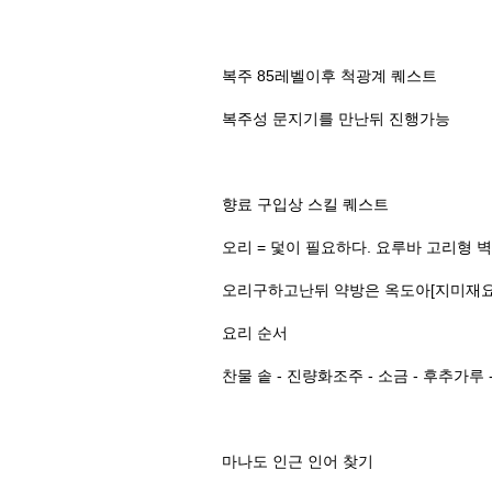
복주 85레벨이후 척광계 퀘스트
복주성 문지기를 만난뒤 진행가능
향료 구입상 스킬 퀘스트
오리 = 덫이 필요하다. 요루바 고리형 
오리구하고난뒤 약방은 옥도아[지미재요
요리 순서
찬물 솥 - 진량화조주 - 소금 - 후추가루 -
마나도 인근 인어 찾기