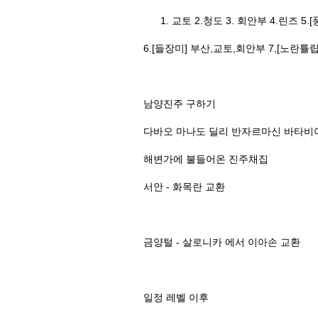
교토 2.청도 3. 회안부 4.린즈 5
6.[들장미] 부산,교토,회안부 7,[노
남양진주 구하기
다바오 마나도 딜리 반자르마신 바타비
해변가에 불들어온 진주채집
서안 - 화목란 교환
금양털 - 살로니카 에서 이아손 교환
일정 레벨 이후