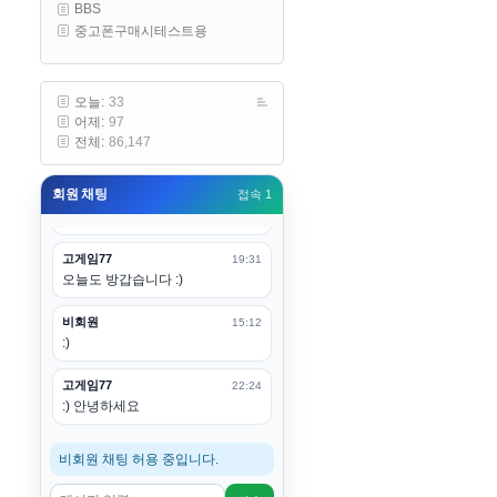
BBS
구요
중고폰구매시테스트용
고게임77
00:19
아 ㅋㅋ 내일도 심심하면 들리겠습
니다. 벌써 12시가 넘었었네요
오늘:
33
어제:
97
esils
00:20
전체:
86,147
어후 주무세요
회원 채팅
접속 1
고게임77
00:20
(__)수고하십시용!
고게임77
19:31
오늘도 방갑습니다 :)
비회원
15:12
:)
고게임77
22:24
:) 안녕하세요
비회원 채팅 허용 중입니다.