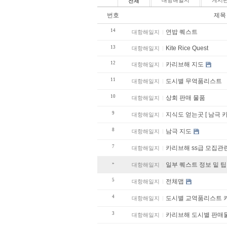
대항해일지
게시
전체
번호
제목
14
연밥 퀘스트
대항해일지
13
Kite Rice Quest
대항해일지
12
카리브해 지도
대항해일지
11
도시별 무역품리스트
대항해일지
10
상회 판매 물품
대항해일지
9
지식도 얻는곳 [ 남극 
대항해일지
8
남극 지도
대항해일지
7
카리브해 ss급 모집관
대항해일지
»
일부 퀘스트 정보 밑 팁
대항해일지
5
전체맵
대항해일지
4
도시별 교역품리스트 
대항해일지
3
카리브해 도시별 판
대항해일지