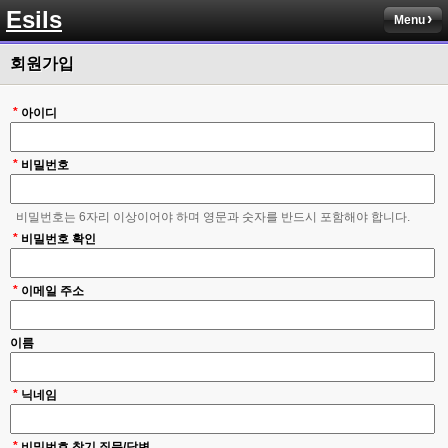
솔직히 적응이 xe1이다보니깐 라이믹스는 비슷하면서 틀리니 적응이 안되요 
Esils
ㅋ
Menu
esils
00:14
회원가입
그렇다고 코어랑 모듈 전부 마개조해버릴려니 난중 또 공식버전 올라오면 답
없을꺼같아서 ;;
*
아이디
esils
00:15
이제 정상동작이겟지 !
*
비밀번호
고게임77
00:15
오 정상 이네요!
비밀번호는 6자리 이상이어야 하며 영문과 숫자를 반드시 포함해야 합니다.
*
비회원
비밀번호 확인
00:16
ㅇ
*
이메일 주소
esils
00:16
채팅치믄 바로 반영 정상 ㅋ
이름
고게임77
00:17
접속자는 ip당 1명인가 보네요. 다른 브로우저로 접속해도 3명인거보면
*
닉네임
esils
00:17
음
*
비밀번호 찾기 질문/답변