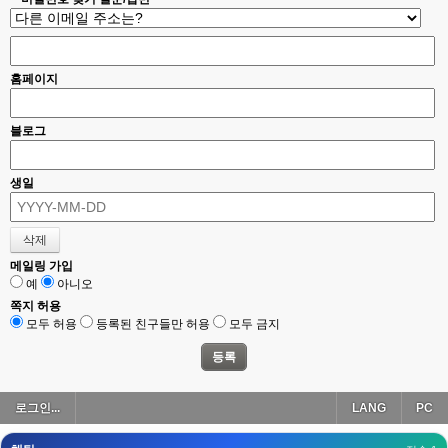
esils
00:18
폰으로 접속해보니 3이 되는데
esils
00:18
홈페이지
나가도 3이네 하핫 ...
고게임77
00:18
블로그
ㅋㅋㅋㅋㅋㅋㅋㅋ
esils
00:19
생일
이게 db 접속자수로 잡는형태로 해서 그런가 ;;
고게임77
00:19
밑에 일반웹게임이 더있었네요
메일링 가입
예
아니오
esils
00:19
아 이제 2로 돌아왔군요
쪽지 허용
모두 허용
등록된 친구들만 허용
모두 금지
esils
00:19
다 펼쳐두면 너무길어서 ..
esils
00:19
로그인...
LANG
PC
모바일로 보는데도 좀 불편하더라구요