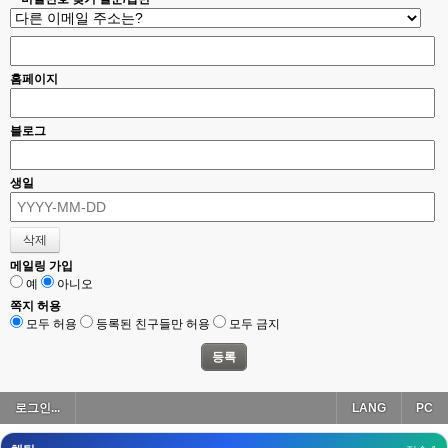
esils
00:18
폰으로 접속해보니 3이 되는데
esils
00:18
홈페이지
나가도 3이네 하핫 ...
고게임77
00:18
블로그
ㅋㅋㅋㅋㅋㅋㅋㅋ
esils
00:19
생일
이게 db 접속자수로 잡는형태로 해서 그런가 ;;
고게임77
00:19
밑에 일반웹게임이 더있었네요
메일링 가입
예
아니오
esils
00:19
아 이제 2로 돌아왔군요
쪽지 허용
모두 허용
등록된 친구들만 허용
모두 금지
esils
00:19
다 펼쳐두면 너무길어서 ..
esils
00:19
로그인...
LANG
PC
모바일로 보는데도 좀 불편하더라구요