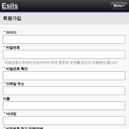
솔직히 적응이 xe1이다보니깐 라이믹스는 비슷하면서 틀리니 적응이 안되요 
Esils
ㅋ
Menu
esils
00:14
회원가입
그렇다고 코어랑 모듈 전부 마개조해버릴려니 난중 또 공식버전 올라오면 답
없을꺼같아서 ;;
*
아이디
esils
00:15
이제 정상동작이겟지 !
*
비밀번호
고게임77
00:15
오 정상 이네요!
비밀번호는 6자리 이상이어야 하며 영문과 숫자를 반드시 포함해야 합니다.
*
비회원
비밀번호 확인
00:16
ㅇ
*
이메일 주소
esils
00:16
채팅치믄 바로 반영 정상 ㅋ
이름
고게임77
00:17
접속자는 ip당 1명인가 보네요. 다른 브로우저로 접속해도 3명인거보면
*
닉네임
esils
00:17
음
*
비밀번호 찾기 질문/답변