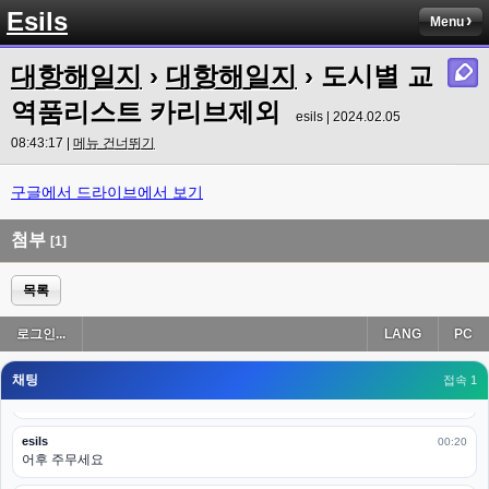
Esils
고게임77
Menu
00:18
ㅋㅋㅋㅋㅋㅋㅋㅋ
대항해일지
›
대항해일지
› 도시별 교
esils
00:19
이게 db 접속자수로 잡는형태로 해서 그런가 ;;
역품리스트 카리브제외
esils | 2024.02.05
고게임77
08:43:17 |
메뉴 건너뛰기
00:19
밑에 일반웹게임이 더있었네요
구글에서 드라이브에서 보기
esils
00:19
아 이제 2로 돌아왔군요
첨부
[1]
esils
00:19
다 펼쳐두면 너무길어서 ..
목록
esils
00:19
로그인...
LANG
PC
모바일로 보는데도 좀 불편하더라구요
채팅
고게임77
접속 1
00:19
아 ㅋㅋ 내일도 심심하면 들리겠습니다. 벌써 12시가 넘었었네요
esils
00:20
어후 주무세요