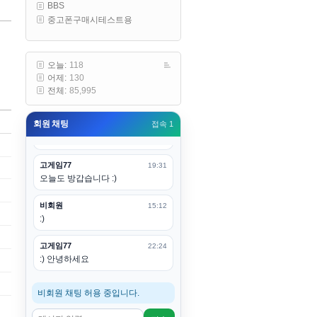
BBS
구요
중고폰구매시테스트용
고게임77
00:19
아 ㅋㅋ 내일도 심심하면 들리겠습
니다. 벌써 12시가 넘었었네요
오늘:
118
어제:
130
esils
00:20
전체:
85,995
어후 주무세요
회원 채팅
접속 1
고게임77
00:20
(__)수고하십시용!
고게임77
19:31
오늘도 방갑습니다 :)
비회원
15:12
:)
고게임77
22:24
:) 안녕하세요
비회원 채팅 허용 중입니다.