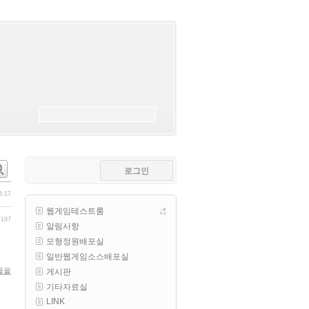
esils
00:18
폰으로 접속해보니 3이 되는데
esils
00:18
나가도 3이네 하핫 ...
고게임77
00:18
ㅋㅋㅋㅋㅋㅋㅋㅋ
esils
00:19
이게 db 접속자수로 잡는형태로 
해서 그런가 ;;
로그인
고게임77
00:19
밑에 일반웹게임이 더있었네요
3:17
웹게임테스트룸
esils
00:19
/197
알림사항
아 이제 2로 돌아왔군요
모형정원배포실
esils
00:19
일반웹게임소스배포실
다 펼쳐두면 너무길어서 ..
물을
게시판
기타자료실
esils
00:19
LINK
모바일로 보는데도 좀 불편하더라