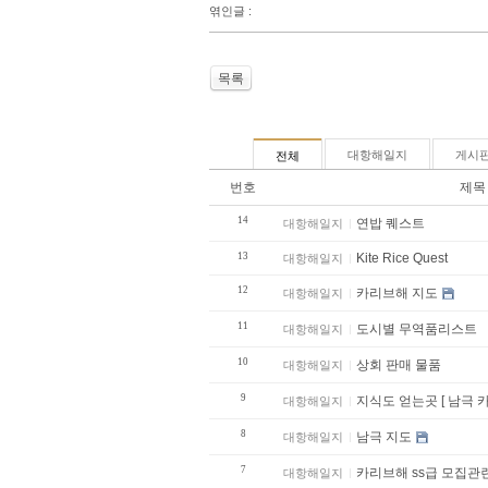
엮인글 :
목록
대항해일지
게시
전체
번호
제목
14
연밥 퀘스트
대항해일지
13
Kite Rice Quest
대항해일지
12
카리브해 지도
대항해일지
11
도시별 무역품리스트
대항해일지
10
상회 판매 물품
대항해일지
9
지식도 얻는곳 [ 남극 
대항해일지
8
남극 지도
대항해일지
7
카리브해 ss급 모집관
대항해일지