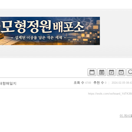
조회 수
추천 수
대항해일지
4749
0
2024.02.05 08:4
https://esils.com/xe/board_YdTK36
이 게시