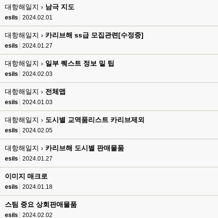
대항해일지 ›
esils
남극 지도
00:16
채팅치믄 바로 반영 정상 ㅋ
esils
2024.02.01
고게임77
00:17
대항해일지 ›
카리브해 ss급 모집관련[수정중]
접속자는 ip당 1명인가 보네요. 다른 브로우저로 접속해도 3명인거보면
esils
2024.01.27
esils
00:17
대항해일지 ›
일부 퀘스트 정보 밑 팁
음
esils
2024.02.03
esils
00:18
대항해일지 ›
전체맵
폰으로 접속해보니 3이 되는데
esils
2024.01.03
esils
00:18
대항해일지 ›
도시별 교역품리스트 카리브제외
나가도 3이네 하핫 ...
esils
2024.02.05
고게임77
00:18
대항해일지 ›
카리브해 도시별 판매물품
ㅋㅋㅋㅋㅋㅋㅋㅋ
esils
2024.01.27
esils
00:19
이게 db 접속자수로 잡는형태로 해서 그런가 ;;
이미지 매크로
esils
2024.01.18
고게임77
00:19
밑에 일반웹게임이 더있었네요
스팀 중요 상회판매물품
esils
2024.02.02