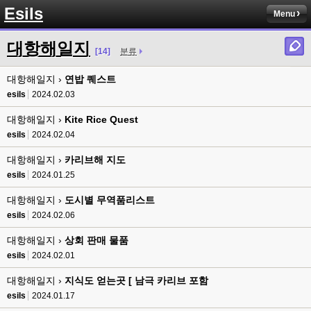
8버전 공유하시는 분이 계셨는데
Esils
Menu
esils
00:12
전 아녀요
대항해일지
[14]
분류
고게임77
00:13
대항해일지 ›
솔찍히 아직도 라이믹스보다 xe가 정이 더가긴합니다 ㅠ
연밥 퀘스트
esils
2024.02.03
esils
00:13
솔직히 적응이 xe1이다보니깐 라이믹스는 비슷하면서 틀리니 적응이 안되요 
대항해일지 ›
Kite Rice Quest
ㅋ
esils
2024.02.04
esils
00:14
대항해일지 ›
카리브해 지도
그렇다고 코어랑 모듈 전부 마개조해버릴려니 난중 또 공식버전 올라오면 답
esils
2024.01.25
없을꺼같아서 ;;
대항해일지 ›
도시별 무역품리스트
esils
00:15
이제 정상동작이겟지 !
esils
2024.02.06
대항해일지 ›
상회 판매 물품
고게임77
00:15
오 정상 이네요!
esils
2024.02.01
대항해일지 ›
지식도 얻는곳 [ 남극 카리브 포함
비회원
00:16
ㅇ
esils
2024.01.17