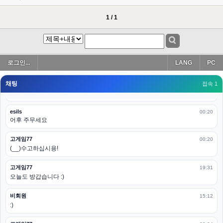
esils
00:19
아 이제 2로 돌아왔군요
1 / 1
esils
00:19
다 펼쳐두면 너무길어서 ..
esils
00:19
로그인...
LANG
PC
모바일로 보는데도 좀 불편하더라구요
채팅
고게임77
접속 1
00:19
아 ㅋㅋ 내일도 심심하면 들리겠습니다. 벌써 12시가 넘었었네요
esils
00:20
어후 주무세요
고게임77
00:20
(__)수고하십시용!
고게임77
19:31
오늘도 방갑습니다 :)
비회원
15:12
:)