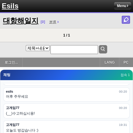
Esils
Menu
고게임77
00:19
밑에 일반웹게임이 더있었네요
대항해일지
[0]
분류
esils
00:19
아 이제 2로 돌아왔군요
1 / 1
esils
00:19
다 펼쳐두면 너무길어서 ..
esils
00:19
로그인...
LANG
PC
모바일로 보는데도 좀 불편하더라구요
채팅
고게임77
접속 1
00:19
아 ㅋㅋ 내일도 심심하면 들리겠습니다. 벌써 12시가 넘었었네요
esils
00:20
어후 주무세요
고게임77
00:20
(__)수고하십시용!
고게임77
19:31
오늘도 방갑습니다 :)