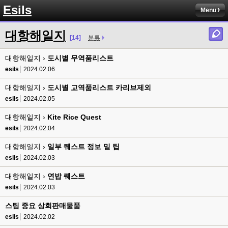
8버전 공유하시는 분이 계셨는데
Esils
Menu
esils
00:12
전 아녀요
대항해일지
[14]
분류
고게임77
00:13
대항해일지 ›
솔찍히 아직도 라이믹스보다 xe가 정이 더가긴합니다 ㅠ
도시별 무역품리스트
esils
2024.02.06
esils
00:13
솔직히 적응이 xe1이다보니깐 라이믹스는 비슷하면서 틀리니 적응이 안되요 
대항해일지 ›
도시별 교역품리스트 카리브제외
ㅋ
esils
2024.02.05
esils
00:14
대항해일지 ›
Kite Rice Quest
그렇다고 코어랑 모듈 전부 마개조해버릴려니 난중 또 공식버전 올라오면 답
esils
2024.02.04
없을꺼같아서 ;;
대항해일지 ›
일부 퀘스트 정보 밑 팁
esils
00:15
이제 정상동작이겟지 !
esils
2024.02.03
대항해일지 ›
연밥 퀘스트
고게임77
00:15
오 정상 이네요!
esils
2024.02.03
스팀 중요 상회판매물품
비회원
00:16
ㅇ
esils
2024.02.02