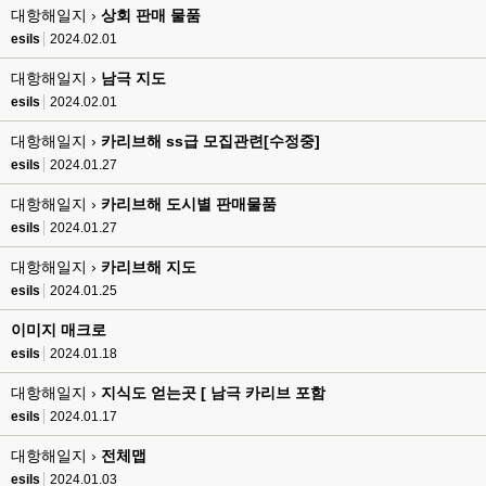
대항해일지 ›
esils
상회 판매 물품
00:16
채팅치믄 바로 반영 정상 ㅋ
esils
2024.02.01
고게임77
00:17
대항해일지 ›
남극 지도
접속자는 ip당 1명인가 보네요. 다른 브로우저로 접속해도 3명인거보면
esils
2024.02.01
esils
00:17
대항해일지 ›
카리브해 ss급 모집관련[수정중]
음
esils
2024.01.27
esils
00:18
대항해일지 ›
카리브해 도시별 판매물품
폰으로 접속해보니 3이 되는데
esils
2024.01.27
esils
00:18
대항해일지 ›
카리브해 지도
나가도 3이네 하핫 ...
esils
2024.01.25
고게임77
00:18
이미지 매크로
ㅋㅋㅋㅋㅋㅋㅋㅋ
esils
2024.01.18
esils
00:19
이게 db 접속자수로 잡는형태로 해서 그런가 ;;
대항해일지 ›
지식도 얻는곳 [ 남극 카리브 포함
esils
2024.01.17
고게임77
00:19
밑에 일반웹게임이 더있었네요
대항해일지 ›
전체맵
esils
2024.01.03