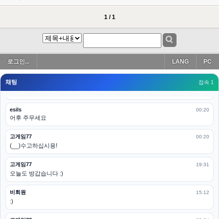
esils
00:19
아 이제 2로 돌아왔군요
1 / 1
esils
00:19
다 펼쳐두면 너무길어서 ..
esils
00:19
로그인...
LANG
PC
모바일로 보는데도 좀 불편하더라구요
채팅
고게임77
접속 1
00:19
아 ㅋㅋ 내일도 심심하면 들리겠습니다. 벌써 12시가 넘었었네요
esils
00:20
어후 주무세요
고게임77
00:20
(__)수고하십시용!
고게임77
19:31
오늘도 방갑습니다 :)
비회원
15:12
:)