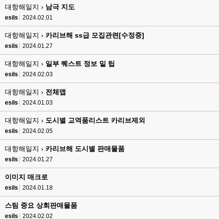
대항해일지 ›
esils
남극 지도
00:16
채팅치믄 바로 반영 정상 ㅋ
esils
2024.02.01
고게임77
00:17
대항해일지 ›
카리브해 ss급 모집관련[수정중]
접속자는 ip당 1명인가 보네요. 다른 브로우저로 접속해도 3명인거보면
esils
2024.01.27
esils
00:17
대항해일지 ›
일부 퀘스트 정보 밑 팁
음
esils
2024.02.03
esils
00:18
대항해일지 ›
전체맵
폰으로 접속해보니 3이 되는데
esils
2024.01.03
esils
00:18
대항해일지 ›
도시별 교역품리스트 카리브제외
나가도 3이네 하핫 ...
esils
2024.02.05
고게임77
00:18
대항해일지 ›
카리브해 도시별 판매물품
ㅋㅋㅋㅋㅋㅋㅋㅋ
esils
2024.01.27
esils
00:19
이게 db 접속자수로 잡는형태로 해서 그런가 ;;
이미지 매크로
esils
2024.01.18
고게임77
00:19
밑에 일반웹게임이 더있었네요
스팀 중요 상회판매물품
esils
2024.02.02