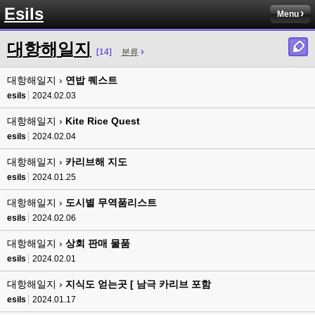
8버전 공유하시는 분이 계셨는데
Esils
Menu
esils
00:12
전 아녀요
대항해일지
[14]
분류
고게임77
00:13
대항해일지 ›
솔찍히 아직도 라이믹스보다 xe가 정이 더가긴합니다 ㅠ
연밥 퀘스트
esils
2024.02.03
esils
00:13
솔직히 적응이 xe1이다보니깐 라이믹스는 비슷하면서 틀리니 적응이 안되요 
대항해일지 ›
Kite Rice Quest
ㅋ
esils
2024.02.04
esils
00:14
대항해일지 ›
카리브해 지도
그렇다고 코어랑 모듈 전부 마개조해버릴려니 난중 또 공식버전 올라오면 답
esils
2024.01.25
없을꺼같아서 ;;
대항해일지 ›
도시별 무역품리스트
esils
00:15
이제 정상동작이겟지 !
esils
2024.02.06
대항해일지 ›
상회 판매 물품
고게임77
00:15
오 정상 이네요!
esils
2024.02.01
대항해일지 ›
지식도 얻는곳 [ 남극 카리브 포함
비회원
00:16
ㅇ
esils
2024.01.17