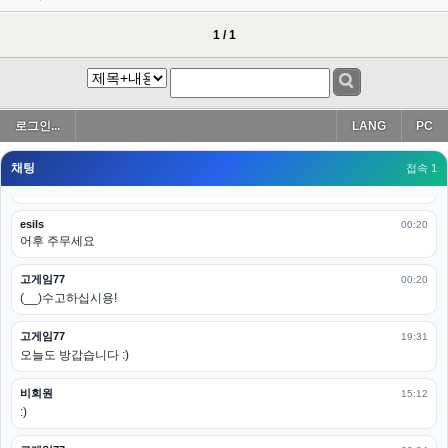
esils
00:19
아 이제 2로 돌아왔군요
1 / 1
esils
00:19
다 펼쳐두면 너무길어서 ..
esils
00:19
로그인...
LANG
PC
모바일로 보는데도 좀 불편하더라구요
채팅
고게임77
접속 1
00:19
아 ㅋㅋ 내일도 심심하면 들리겠습니다. 벌써 12시가 넘었었네요
esils
00:20
어후 주무세요
고게임77
00:20
(__)수고하십시용!
고게임77
19:31
오늘도 방갑습니다 :)
비회원
15:12
:)