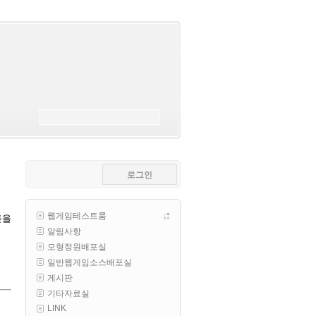
esils
00:18
폰으로 접속해보니 3이 되는데
esils
00:18
나가도 3이네 하핫 ...
고게임77
00:18
ㅋㅋㅋㅋㅋㅋㅋㅋ
esils
00:19
이게 db 접속자수로 잡는형태로 
해서 그런가 ;;
로그인
고게임77
00:19
밑에 일반웹게임이 더있었네요
웹게임테스트룸
튼을
esils
00:19
알림사항
아 이제 2로 돌아왔군요
모형정원배포실
esils
00:19
일반웹게임소스배포실
다 펼쳐두면 너무길어서 ..
게시판
기타자료실
esils
00:19
LINK
모바일로 보는데도 좀 불편하더라