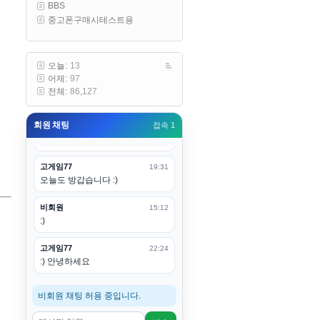
BBS
구요
중고폰구매시테스트용
고게임77
00:19
아 ㅋㅋ 내일도 심심하면 들리겠습
니다. 벌써 12시가 넘었었네요
오늘:
13
어제:
97
esils
00:20
전체:
86,127
어후 주무세요
회원 채팅
접속 1
고게임77
00:20
(__)수고하십시용!
고게임77
19:31
오늘도 방갑습니다 :)
비회원
15:12
:)
고게임77
22:24
:) 안녕하세요
비회원 채팅 허용 중입니다.