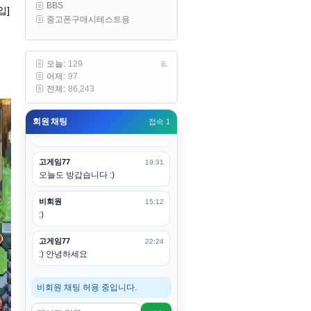
BBS
구요
입]
중고폰구매시테스트용
고게임77
00:19
아 ㅋㅋ 내일도 심심하면 들리겠습
니다. 벌써 12시가 넘었었네요
오늘:
129
어제:
97
esils
00:20
전체:
86,243
어후 주무세요
회원 채팅
접속 1
고게임77
00:20
(__)수고하십시용!
고게임77
19:31
오늘도 방갑습니다 :)
비회원
15:12
:)
고게임77
22:24
:) 안녕하세요
비회원 채팅 허용 중입니다.