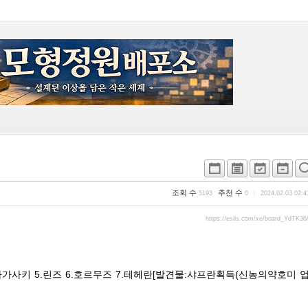
조회 수
추천 수
5193
0
2024.02.03 02:4
https://esils.com/xe/board_YdTK36
4.나가사키 5.린즈 6.호르무즈 7.테헤란[발견물:샤프란획득(신농의약호미 