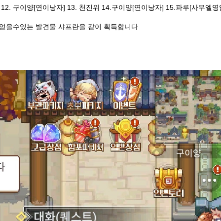
 12. 구이양[연이낭자] 13. 천진위 14.구이양[연이낭자] 15.파루[사무엘영
 얻을수있는 발견물 샤프란을 같이 획득합니다