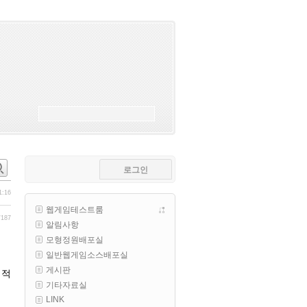
esils
00:18
폰으로 접속해보니 3이 되는데
esils
00:18
나가도 3이네 하핫 ...
고게임77
00:18
ㅋㅋㅋㅋㅋㅋㅋㅋ
esils
00:19
이게 db 접속자수로 잡는형태로 
해서 그런가 ;;
로그인
고게임77
00:19
밑에 일반웹게임이 더있었네요
1:16
웹게임테스트룸
esils
00:19
/187
알림사항
아 이제 2로 돌아왔군요
모형정원배포실
esils
00:19
일반웹게임소스배포실
다 펼쳐두면 너무길어서 ..
게시판
업적
기타자료실
esils
00:19
LINK
모바일로 보는데도 좀 불편하더라