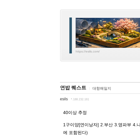
https://esils.com/
연밥 퀘스트
대항해일지
esils
*.188.232.161
40이상 추정
1구이양[연이낭자] 2.부산 3.영파부 
에 포함된다)