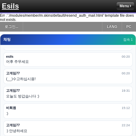
Esils
Menu
esils
00:19
다 펼쳐두면 너무길어서 ..
Err : './modules/member/m.skins/default/resend_auth_mail.html' template file does
not exists.
esils
00:19
로그인...
LANG
PC
모바일로 보는데도 좀 불편하더라구요
채팅
고게임77
접속 1
00:19
아 ㅋㅋ 내일도 심심하면 들리겠습니다. 벌써 12시가 넘었었네요
esils
00:20
어후 주무세요
고게임77
00:20
(__)수고하십시용!
고게임77
19:31
오늘도 방갑습니다 :)
비회원
15:12
:)
고게임77
22:24
:) 안녕하세요