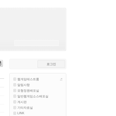
esils
00:18
폰으로 접속해보니 3이 되는데
esils
00:18
나가도 3이네 하핫 ...
고게임77
00:18
ㅋㅋㅋㅋㅋㅋㅋㅋ
esils
00:19
이게 db 접속자수로 잡는형태로 
해서 그런가 ;;
로그인
고게임77
00:19
밑에 일반웹게임이 더있었네요
웹게임테스트룸
esils
00:19
알림사항
아 이제 2로 돌아왔군요
모형정원배포실
esils
00:19
일반웹게임소스배포실
다 펼쳐두면 너무길어서 ..
게시판
기타자료실
esils
00:19
LINK
모바일로 보는데도 좀 불편하더라