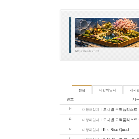
https://esils.com/
대항해일지
게시
전체
번호
제
14
도시별 무역품리스트
대항해일지
13
도시별 교역품리스트
대항해일지
12
Kite Rice Quest
대항해일지
11