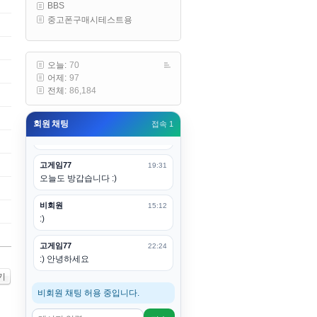
BBS
구요
중고폰구매시테스트용
고게임77
00:19
아 ㅋㅋ 내일도 심심하면 들리겠습
니다. 벌써 12시가 넘었었네요
오늘:
70
어제:
97
esils
00:20
전체:
86,184
어후 주무세요
회원 채팅
접속 1
고게임77
00:20
(__)수고하십시용!
고게임77
19:31
오늘도 방갑습니다 :)
비회원
15:12
:)
고게임77
22:24
:) 안녕하세요
기
비회원 채팅 허용 중입니다.