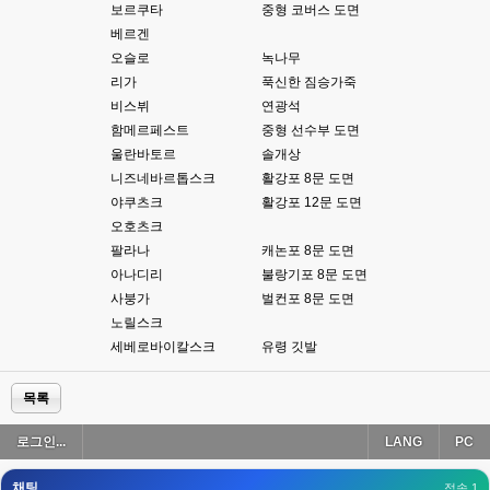
esils
00:18
보르쿠타
중형 코버스 도면
폰으로 접속해보니 3이 되는데
베르겐
오슬로
녹나무
esils
00:18
리가
푹신한 짐승가죽
나가도 3이네 하핫 ...
비스뷔
연광석
고게임77
00:18
함메르페스트
중형 선수부 도면
ㅋㅋㅋㅋㅋㅋㅋㅋ
울란바토르
솔개상
니즈네바르톱스크
활강포 8문 도면
esils
00:19
야쿠츠크
활강포 12문 도면
이게 db 접속자수로 잡는형태로 해서 그런가 ;;
오호츠크
고게임77
팔라나
캐논포 8문 도면
00:19
밑에 일반웹게임이 더있었네요
아나디리
불랑기포 8문 도면
사붕가
벌컨포 8문 도면
esils
00:19
노릴스크
아 이제 2로 돌아왔군요
세베로바이칼스크
유령 깃발
esils
00:19
다 펼쳐두면 너무길어서 ..
목록
esils
00:19
로그인...
LANG
PC
모바일로 보는데도 좀 불편하더라구요
채팅
고게임77
접속 1
00:19