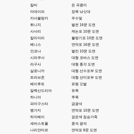
ㅋ
칼비
은 곡괭이
마데이라
장목 낚싯대
esils
00:14
카사블랑카
우수덫
그렇다고 코어랑 모듈 전부 마개조해버릴려니 난중 또 공식버전 올라오면 답
튀니지
벌컨 16문 도면
없을꺼같아서 ;;
사사리
캐논포 10문 도면
esils
00:15
칼리아리
불랑기포 10문 도면
이제 정상동작이겟지 !
베니스
연막포 16문 도면
안코나
벌칸 10문 도면
고게임77
00:15
시라쿠사
대형 코버스 도면
오 정상 이네요!
라구사
대형 충각 도면
비회원
00:16
살로니카
대형 선수포부 도면
ㅇ
트라브존
대형 선미포부 도면
베이루트
유령 깃발
esils
00:16
알렉산드리아
유목
채팅치믄 바로 반영 정상 ㅋ
하니아
추목
고게임77
파마구스타
금광석
00:17
접속자는 ip당 1명인가 보네요. 다른 브로우저로 접속해도 3명인거보면
벵가지
연막포 10문 도면
하지베이
검은색 짐승가죽
esils
00:17
세바스토폴
중석 광석
음
나리얀마르
연막포 8문 도면