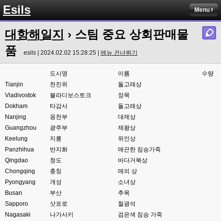
Esils
esils
00:03
Menu
아녀요 하실꺼 하셔도 되요 ㅋ
대항해일지
› 스팀 중요 상회판매물
esils
00:04
라이믹스로 갈아타야되나 말아야하나 심히 고민중입니다 ㅋ
품
esils | 2024.02.02 15:28:25 |
메뉴 건너뛰기
esils
00:04
워드프레스는 영 손에 안맞고 ..
도시명
이름
수량
Tianjin
천진위
돌고래상
고게임77
00:05
Vladivostok
블라디보스토크
장목
이거 아직 xe1인가용
Dokham
타감사
돌고래상
Nanjing
응천부
대제상
esils
00:06
네
Guangzhou
광주부
제왕상
Keelung
지롱
위인상
esils
00:06
Panzhihua
반지화
매끈한 짐승가죽
이쪽 사이트는 웹호스팅 php5.5버전쪽 ,,
Qingdao
청도
바다거북상
Chongqing
고게임77
충칭
매의 상
00:06
라이믹스나 xe1이나 똑같은거같은데용 ㅎ-ㅎ;;; 중요한 데이트가있으면 옴기
Pyongyang
개성
소녀상
기 골치 아프긴 한데 전 갈아업고 넘어가서
Busan
부산
추목
Sapporo
삿포로
철광석
고게임77
00:06
Nagasaki
나가사키
검은색 짐승 가죽
아 ~~~