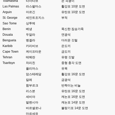
xe3 같은경우엔 또 xe1하고 틀려서 적응안되서 갔다버린 하핫 ;;
Toamasina
타마타브
은 곡괭이
Las Palmas
라스팔마스
활강포 10문 도면
고게임77
00:10
Arguin
아르긴
유탄포 10문 도면
ㅋㅋㅋ 다 똑같은거같네여. 저도 xe3 가따가 하루만에 다시왔었는데
St. George
세인트조지스
부적
Sao Tome
상투메
esils
00:11
그러다가 xe1 8버전으로 만들다가
Benin
베냉
푹신한 짐승가죽
Douala
두알라
연광석
esils
00:11
Benguela
벵겔라
더러운 깃털
문뜩 라이믹스가있는데 내가왜 뻘짓중이지 하면서 집어치운 ..;
Karibib
카리비브
은도끼
Cape Town
케이프타운
금도끼
고게임77
00:12
Tehran
예전에 xe다운 홈페이지에 php8 버전 공유 하신분은 아니시죠 ㅎㅎㅎ?
테헤란
유령 깃발
Tsaritsyn
차리친
중형 충각 도면
고게임77
00:12
플리머스
유목
8버전 공유하시는 분이 계셨는데
암스테레담
활강포 16문 도면
칼레
금광석
esils
00:12
함부르크
반짝이는 비늘
전 아녀요
리스본
유탄포 16문 도면
고게임77
00:13
세비야
캐논포 16문 도면
솔찍히 아직도 라이믹스보다 xe가 정이 더가긴합니다 ㅠ
발렌시아
캐논포 14문 도면
바르셀로나
불랑기포 14문 도면
esils
00:13
마르세유
솔직히 적응이 xe1이다보니깐 라이믹스는 비슷하면서 틀리니 적응이 안되요 