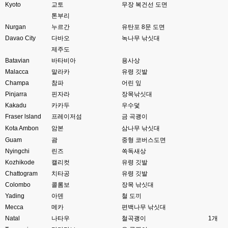
Kyoto
교토
무장 복건선 도면
esils
00:06
톤부리
다른쪽에는 php8.4호스팅.
Nurgan
누르간
유탄포 8문 도면
Davao City
다바오
녹나무 낚싯대
esils
00:07
제주도
라이믹스가 가볍긴한데 기능이라던지 좀 빠진부분도많고 안되는부분도많고
해서
Batavian
바타비아
용사상
Malacca
말라카
유령 깃발
고게임77
00:07
Champa
참파
어린 잎
맞아요...
Pinjarra
핀자라
장목낚싯대
Kakadu
카카두
우수덫
고게임77
00:07
Fraser lsland
프레이저섬
금 곡괭이
안되는거 진짜 많아요...
Kota Ambon
암본
삼나무 낚싯대
esils
00:08
Guam
괌
중형 코버스도면
비슷은한데 또 불편한부분도 많더라구요
Nyingchi
린즈
쏙독새상
Kozhikode
캘리컷
유령 깃발
고게임77
00:08
Chattogram
xe도 그래도 계속 비공식 패치 간혹 올라오긴 하던데요 아직까지
치타공
유령 깃발
Colombo
콜롬보
장목 낚싯대
esils
00:08
Yading
아덴
철 도끼
8버전쪽은 아에 지원을 안하니깐 .. 용량도 용량이고 ;;
Mecca
메카
편백나무 낚싯대
Natal
나타우
철곡괭이
1개
esils
00:09