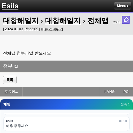
Esils
Menu
고게임77
00:18
ㅋㅋㅋㅋㅋㅋㅋㅋ
대항해일지
›
대항해일지
› 전체맵
esils
esils
00:19
이게 db 접속자수로 잡는형태로 해서 그런가 ;;
| 2024.01.03 15:22:09 |
메뉴 건너뛰기
고게임77
00:19
밑에 일반웹게임이 더있었네요
전체맵 첨부파일 받으세요
esils
00:19
아 이제 2로 돌아왔군요
첨부
[1]
esils
00:19
다 펼쳐두면 너무길어서 ..
목록
esils
00:19
로그인...
LANG
PC
모바일로 보는데도 좀 불편하더라구요
채팅
고게임77
접속 1
00:19
아 ㅋㅋ 내일도 심심하면 들리겠습니다. 벌써 12시가 넘었었네요
esils
00:20
어후 주무세요