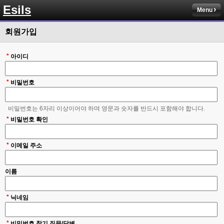
솔직히 적응이 xe1이다보니깐 라이믹스는 비슷하면서 틀리니 적응이 안되요 
Esils
ㅋ
Menu
esils
00:14
회원가입
그렇다고 코어랑 모듈 전부 마개조해버릴려니 난중 또 공식버전 올라오면 답
없을꺼같아서 ;;
*
아이디
esils
00:15
이제 정상동작이겟지 !
*
비밀번호
고게임77
00:15
오 정상 이네요!
비밀번호는 6자리 이상이어야 하며 영문과 숫자를 반드시 포함해야 합니다.
*
비회원
비밀번호 확인
00:16
ㅇ
*
이메일 주소
esils
00:16
채팅치믄 바로 반영 정상 ㅋ
이름
고게임77
00:17
접속자는 ip당 1명인가 보네요. 다른 브로우저로 접속해도 3명인거보면
*
닉네임
esils
00:17
음
*
비밀번호 찾기 질문/답변