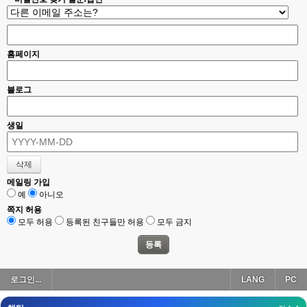
esils
00:18
폰으로 접속해보니 3이 되는데
esils
00:18
홈페이지
나가도 3이네 하핫 ...
고게임77
00:18
블로그
ㅋㅋㅋㅋㅋㅋㅋㅋ
esils
00:19
생일
이게 db 접속자수로 잡는형태로 해서 그런가 ;;
고게임77
00:19
밑에 일반웹게임이 더있었네요
메일링 가입
예
아니오
esils
00:19
아 이제 2로 돌아왔군요
쪽지 허용
모두 허용
등록된 친구들만 허용
모두 금지
esils
00:19
다 펼쳐두면 너무길어서 ..
esils
00:19
로그인...
LANG
PC
모바일로 보는데도 좀 불편하더라구요