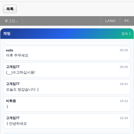
esils
00:19
다 펼쳐두면 너무길어서 ..
목록
esils
00:19
로그인...
LANG
PC
모바일로 보는데도 좀 불편하더라구요
채팅
고게임77
접속 1
00:19
아 ㅋㅋ 내일도 심심하면 들리겠습니다. 벌써 12시가 넘었었네요
esils
00:20
어후 주무세요
고게임77
00:20
(__)수고하십시용!
고게임77
19:31
오늘도 방갑습니다 :)
비회원
15:12
:)
고게임77
22:24
:) 안녕하세요