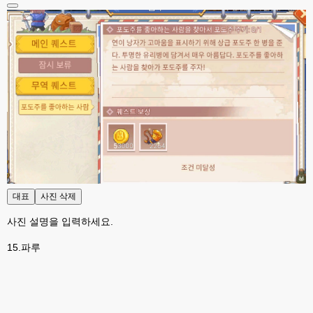
고게임77
00:13
솔찍히 아직도 라이믹스보다 xe가 정이 더가긴합니다 ㅠ
esils
00:13
솔직히 적응이 xe1이다보니깐 라이믹스는 비슷하면서 틀리니 적응이 안되요 
ㅋ
esils
00:14
그렇다고 코어랑 모듈 전부 마개조해버릴려니 난중 또 공식버전 올라오면 답
없을꺼같아서 ;;
esils
00:15
이제 정상동작이겟지 !
대표
사진 삭제
고게임77
00:15
오 정상 이네요!
사진 설명을 입력하세요.
비회원
00:16
15.파루
ㅇ
esils
00:16
채팅치믄 바로 반영 정상 ㅋ