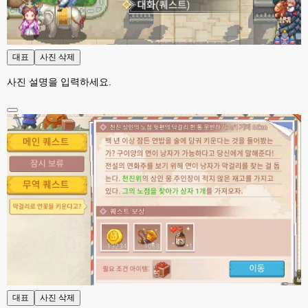
esils
00:01
다른기능은 다 잘 작동중이니 털썩 ...
고게임77
00:03
대표
사진 삭제
테스트하는동안 전 안나가고있겠습니다. ㅋㅋ
사진 설명을 입력하세요.
esils
00:03
아녀요 하실꺼 하셔도 되요 ㅋ
esils
00:04
라이믹스로 갈아타야되나 말아야하나 심히 고민중입니다 ㅋ
esils
00:04
워드프레스는 영 손에 안맞고 ..
고게임77
00:05
이거 아직 xe1인가용
esils
00:06
네
esils
00:06
이쪽 사이트는 웹호스팅 php5.5버전쪽 ,,
대표
사진 삭제