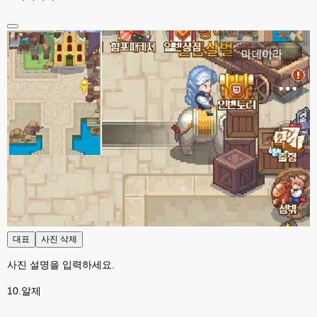
근데 이채팅방 진짜 좋네요.
esils
23:33
xe하고 찾아봐도 단순한쳇이 없더라구요..
esils
23:34
아니면 실시간쳇으로 어딜 가입하고 그래야하고
esils
23:35
생각나는것중에 편의성좀 가춰볼려고했는데 만족 될련지는 몰겠습니다 하핫 
;;;
고게임77
23:36
맞아요. 저도 실시간체팅 쓰는데 이게지원해주는곳에서 소켓끈키면 작동이 안
되서ㅎ-ㅎ 이건 나름대로 실시간 지원이 잘되는거같네요
esils
23:36
본인서버에 설치되서 부하받는거라서
대표
사진 삭제
고게임77
23:37
어짜피 접속자도 없어서,......쿨럭
사진 설명을 입력하세요.
esils
23:37
10.알제
덕분에 버그하나 발견햇네요 ㅠㅠ