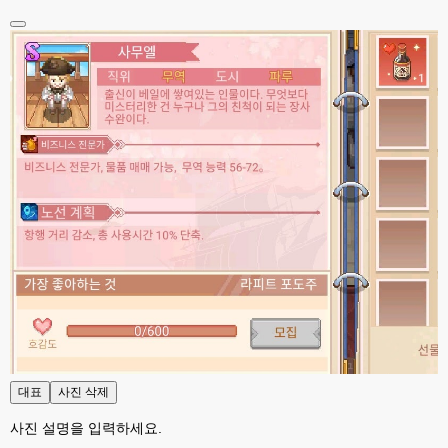
고게임77
00:17
접속자는 ip당 1명인가 보네요. 다른 브로우저로 접속해도 3명인거보면
esils
00:17
음
esils
00:18
폰으로 접속해보니 3이 되는데
esils
00:18
나가도 3이네 하핫 ...
고게임77
00:18
ㅋㅋㅋㅋㅋㅋㅋㅋ
esils
00:19
이게 db 접속자수로 잡는형태로 해서 그런가 ;;
고게임77
00:19
밑에 일반웹게임이 더있었네요
대표
사진 삭제
esils
00:19
아 이제 2로 돌아왔군요
사진 설명을 입력하세요.