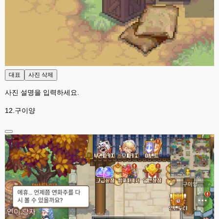
고게임77
23:53
채팅창 위에 갑자기 

빈 API 응답입니다. 라고 뜨는데 이건 머죵? 아무도 없어 뜬걸까용 ㅎ-ㅎ
esils
23:53
오류 수정 ...
esils
23:54
수정이 됬을려나요 ;ㅁ ;
대표
사진 삭제
사진 설명을 입력하세요.
고게임77
23:54
머 수정하셨나요 ㅎ-ㅎ
12.구이양
고게임77
23:55
된거같긴한데용 ㅎㅎ
esils
23:55
위에 접속자 2로 나와야하는데
고게임77
00:00
그건 아직 그대로 인데용 ㅎㅎ
esils
00:00
이거나 수정해야겟어요 하핫 ;;