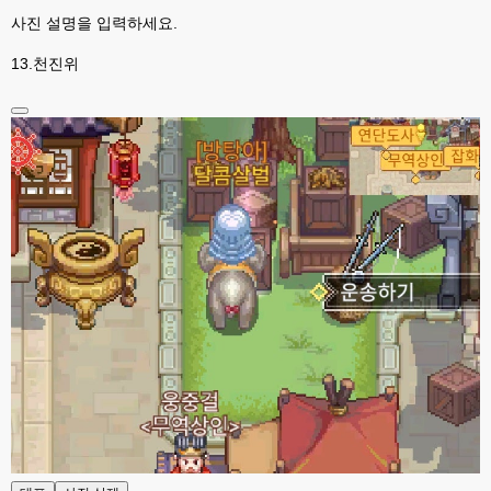
고게임77
00:06
사진 설명을 입력하세요.
라이믹스나 xe1이나 똑같은거같은데용 ㅎ-ㅎ;;; 중요한 데이트가있으면 옴기
기 골치 아프긴 한데 전 갈아업고 넘어가서
13.천진위
고게임77
00:06
아 ~~~
esils
00:06
다른쪽에는 php8.4호스팅.
esils
00:07
라이믹스가 가볍긴한데 기능이라던지 좀 빠진부분도많고 안되는부분도많고
해서
고게임77
00:07
맞아요...
고게임77
00:07
안되는거 진짜 많아요...
esils
00:08
비슷은한데 또 불편한부분도 많더라구요
고게임77
00:08