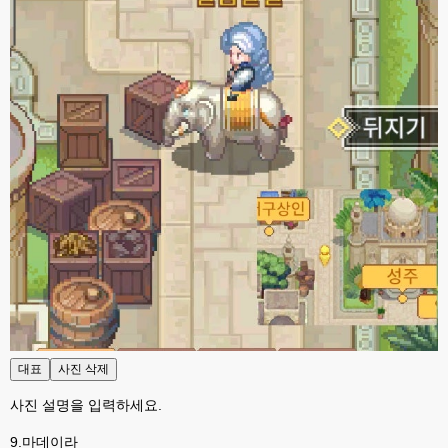
esils
23:19
php8.4버전 호환으로 수정좀 했는데 어떤오류가 있을지는 몰겠어요 ㅋ
고게임77
23:32
대표
사진 삭제
헙 그런 무서운말씀을.ㅋㅋ저같은 초보는 오류한번 뜨면 수리불가라 위험한건 
설치못해용ㅋ
사진 설명을 입력하세요.
고게임77
23:32
9.마데이라