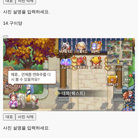
대표
사진 삭제
xe도 그래도 계속 비공식 패치 간혹 올라오긴 하던데요 아직까지
사진 설명을 입력하세요.
esils
00:08
8버전쪽은 아에 지원을 안하니깐 .. 용량도 용량이고 ;;
14.구이양
esils
00:09
xe3 같은경우엔 또 xe1하고 틀려서 적응안되서 갔다버린 하핫 ;;
고게임77
00:10
ㅋㅋㅋ 다 똑같은거같네여. 저도 xe3 가따가 하루만에 다시왔었는데
esils
00:11
그러다가 xe1 8버전으로 만들다가
esils
00:11
문뜩 라이믹스가있는데 내가왜 뻘짓중이지 하면서 집어치운 ..;
고게임77
00:12
예전에 xe다운 홈페이지에 php8 버전 공유 하신분은 아니시죠 ㅎㅎㅎ?
고게임77
00:12
대표
사진 삭제
8버전 공유하시는 분이 계셨는데
사진 설명을 입력하세요.
esils
00:12
전 아녀요