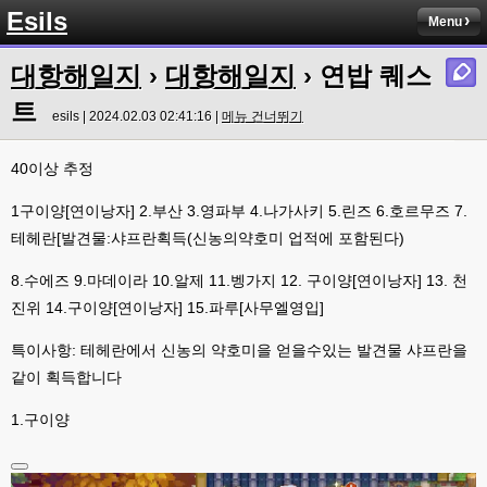
Esils
Menu
대항해일지
›
대항해일지
› 연밥 퀘스
트
esils | 2024.02.03 02:41:16 |
메뉴 건너뛰기
40이상 추정
1구이양[연이낭자] 2.부산 3.영파부 4.나가사키 5.린즈 6.호르무즈 7.
테헤란[발견물:샤프란획득(신농의약호미 업적에 포함된다)
8.수에즈 9.마데이라 10.알제 11.벵가지 12. 구이양[연이낭자] 13. 천
진위 14.구이양[연이낭자] 15.파루[사무엘영입]
특이사항: 테헤란에서 신농의 약호미을 얻을수있는 발견물 샤프란을
같이 획득합니다
1.구이양