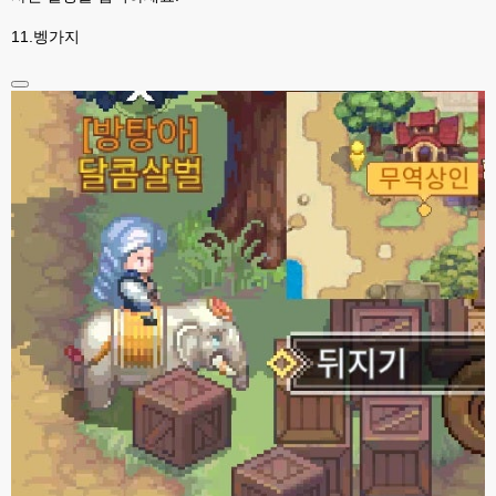
전 모형정원만 좋아해서 하핫 ;;;
11.벵가지
고게임77
23:46
모형정원은 무슨게임이에요?제가 웹게임 좋아하는편이라 앵간한건 해봤는
뎅...
esils
23:46
상정제도 아실려나요?
esils
23:46
상정제도가 모형정원..
esils
23:48
구상의 모형정원 눌러보시면 아 저거구나 아실꺼에요 ㅎㅎ
고게임77
23:50
제가 상정제도는 해본거같은데 구상의 모영정원 누르면 나오는 페이지는 디게 
낮선디....
esils
23:50
메인으로 된거는 템플릿하고 현대식으로 수정한거라 ;;
esils
23:51
밑에 모형정원 php 본이나 cgi번역판본 보시면