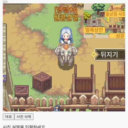
esils
23:37
전 혼자라 ..
esils
23:37
위에 접속자가 1로 한명만 보이는군요 하핫 ;;;
고게임77
23:37
아 ㅋㅋㅋ
esils
23:39
사이트를 이전에 폐쇠하고 다시 열면서 어디도 안알렸다보니깐 ..;
고게임77
23:40
그래도 이번에 사이트 방향 잘잡으셨네요!!! 저처럼 웹게임 좋아하는 연배..도 
있어용 ㅋㅋ
esils
23:41
서버날려먹으면서 웹게임 소스들 분실도 많은데
esils
23:41
있는거가지고 일단은 추억으로 다시 돌리시거나 하시는분들위해서 수정해서 
올려둔거라
대표
사진 삭제
esils
23:42
사진 설명을 입력하세요.