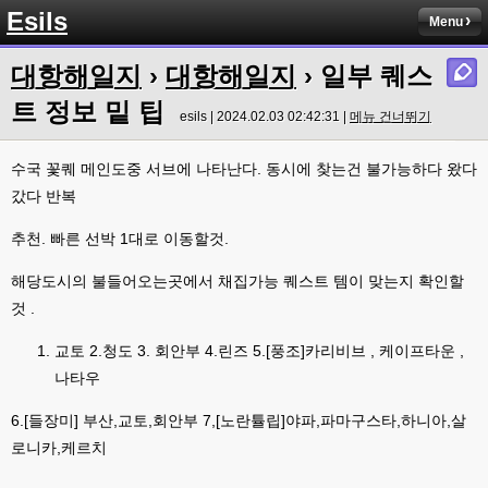
Esils
라이믹스로 갈아타야되나 말아야하나 심히 고민중입니다 ㅋ
Menu
esils
00:04
대항해일지
›
대항해일지
› 일부 퀘스
워드프레스는 영 손에 안맞고 ..
트 정보 밑 팁
고게임77
esils | 2024.02.03 02:42:31 |
메뉴 건너뛰기
00:05
이거 아직 xe1인가용
수국 꽃퀘 메인도중 서브에 나타난다. 동시에 찾는건 불가능하다 왔다
esils
00:06
갔다 반복
네
esils
00:06
추천. 빠른 선박 1대로 이동할것.
이쪽 사이트는 웹호스팅 php5.5버전쪽 ,,
해당도시의 불들어오는곳에서 채집가능 퀘스트 템이 맞는지 확인할
고게임77
00:06
것 .
라이믹스나 xe1이나 똑같은거같은데용 ㅎ-ㅎ;;; 중요한 데이트가있으면 옴기
기 골치 아프긴 한데 전 갈아업고 넘어가서
교토 2.청도 3. 회안부 4.린즈 5.[풍조]카리비브 , 케이프타운 ,
고게임77
나타우
00:06
아 ~~~
6.[들장미] 부산,교토,회안부 7,[노란튤립]야파,파마구스타,하니아,살
esils
00:06
로니카,케르치
다른쪽에는 php8.4호스팅.