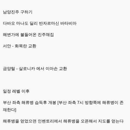
esils
00:07
라이믹스가 가볍긴한데 기능이라던지 좀 빠진부분도많고 안되는부분도많고
남양진주 구하기
해서
다바오 마나도 딜리 반자르마신 바타비아
고게임77
00:07
맞아요...
해변가에 불들어온 진주채집
고게임77
00:07
안되는거 진짜 많아요...
서안 - 화목란 교환
esils
00:08
비슷은한데 또 불편한부분도 많더라구요
금양털 - 살로니카 에서 이아손 교환
고게임77
00:08
xe도 그래도 계속 비공식 패치 간혹 올라오긴 하던데요 아직까지
esils
00:08
일정 레벨 이후
8버전쪽은 아에 지원을 안하니깐 .. 용량도 용량이고 ;;
부산 좌측 해류병 습득후 개봉 [부산 좌측 7시 방향쪽에 해류병이 존
esils
00:09
xe3 같은경우엔 또 xe1하고 틀려서 적응안되서 갔다버린 하핫 ;;
재한다]
고게임77
00:10
해류병을 얻었으면 인벤토리에서 해류병을 오픈해서 지도를 얻는다
ㅋㅋㅋ 다 똑같은거같네여. 저도 xe3 가따가 하루만에 다시왔었는데