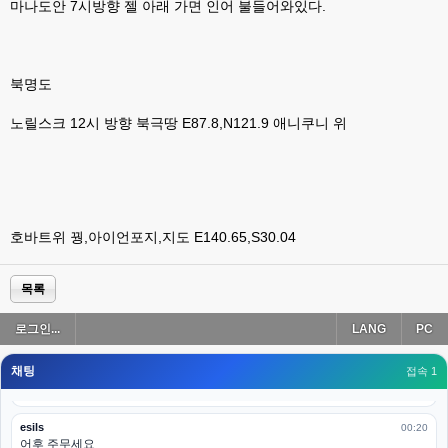
나가도 3이네 하핫 ...
마나도안 7시방향 젤 아래 가면 인어 불들어와있다.
고게임77
00:18
ㅋㅋㅋㅋㅋㅋㅋㅋ
북명도
esils
00:19
이게 db 접속자수로 잡는형태로 해서 그런가 ;;
노릴스크 12시 방향 북극땅 E87.8,N121.9 애니쿠니 위
고게임77
00:19
밑에 일반웹게임이 더있었네요
esils
00:19
아 이제 2로 돌아왔군요
호바트위 꿩,아이언포지,지도 E140.65,S30.04
esils
00:19
다 펼쳐두면 너무길어서 ..
목록
esils
00:19
로그인...
LANG
PC
모바일로 보는데도 좀 불편하더라구요
채팅
고게임77
접속 1
00:19
아 ㅋㅋ 내일도 심심하면 들리겠습니다. 벌써 12시가 넘었었네요
esils
00:20
어후 주무세요