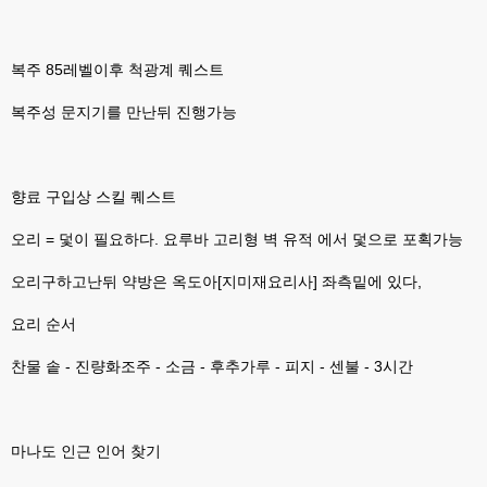
없을꺼같아서 ;;
esils
00:15
복주 85레벨이후 척광계 퀘스트
이제 정상동작이겟지 !
복주성 문지기를 만난뒤 진행가능
고게임77
00:15
오 정상 이네요!
비회원
00:16
ㅇ
향료 구입상 스킬 퀘스트
esils
00:16
오리 = 덫이 필요하다. 요루바 고리형 벽 유적 에서 덫으로 포획가능
채팅치믄 바로 반영 정상 ㅋ
오리구하고난뒤 약방은 옥도아[지미재요리사] 좌측밑에 있다,
고게임77
00:17
접속자는 ip당 1명인가 보네요. 다른 브로우저로 접속해도 3명인거보면
요리 순서
esils
00:17
찬물 솥 - 진량화조주 - 소금 - 후추가루 - 피지 - 센불 - 3시간
음
esils
00:18
폰으로 접속해보니 3이 되는데
마나도 인근 인어 찾기
esils
00:18