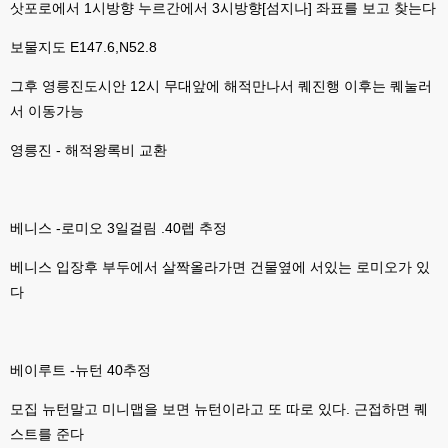
삿포로에서 1시방향 누르간에서 3시방향[섬지나] 좌표를 보고 찾는다
esils
00:11
그러다가 xe1 8버전으로 만들다가
보물지도 E147.6,N52.8
esils
00:11
그후 영릉진도시안 12시 무대앞에 해적만나서 퀘진행 이후는 퀘눌러
문뜩 라이믹스가있는데 내가왜 뻘짓중이지 하면서 집어치운 ..;
서 이동가능
고게임77
00:12
예전에 xe다운 홈페이지에 php8 버전 공유 하신분은 아니시죠 ㅎㅎㅎ?
영릉진 - 해적왕록비 교환
고게임77
00:12
8버전 공유하시는 분이 계셨는데
베니스 -로미오 3일걸림 .40렙 추정
esils
00:12
전 아녀요
베니스 입장후 부두에서 살짝올라가면 건물옆에 서있는 로미오가 있
다
고게임77
00:13
솔찍히 아직도 라이믹스보다 xe가 정이 더가긴합니다 ㅠ
esils
00:13
베이루트 -뉴턴 40추정
솔직히 적응이 xe1이다보니깐 라이믹스는 비슷하면서 틀리니 적응이 안되요 
ㅋ
모집 뉴턴말고 미니맵을 보면 뉴턴이라고 또 따로 있다. 근접하면 퀘
esils
00:14
스트를 준다
그렇다고 코어랑 모듈 전부 마개조해버릴려니 난중 또 공식버전 올라오면 답