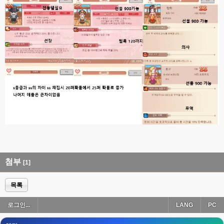
esils
00:18
폰으로 접속해보니 3이 되는데
esils
00:18
나가도 3이네 하핫 ...
고게임77
00:18
ㅋㅋㅋㅋㅋㅋㅋㅋ
esils
00:19
이게 db 접속자수로 잡는형태로 해서 그런가 ;;
고게임77
00:19
밑에 일반웹게임이 더있었네요
esils
00:19
아 이제 2로 돌아왔군요
첨부
[1]
esils
00:19
다 펼쳐두면 너무길어서 ..
목록
esils
00:19
로그인...
LANG
PC
모바일로 보는데도 좀 불편하더라구요