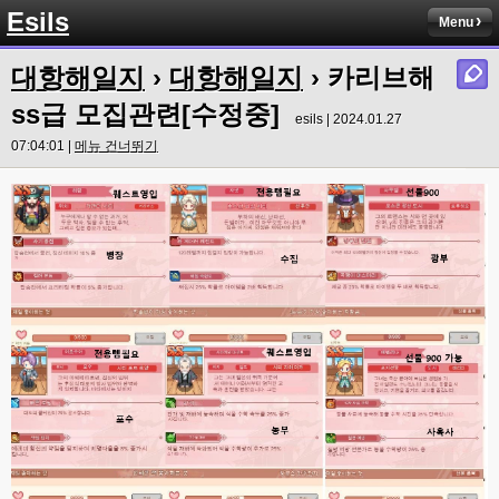
솔직히 적응이 xe1이다보니깐 라이믹스는 비슷하면서 틀리니 적응이 안되요 
Esils
Menu
ㅋ
esils
00:14
대항해일지
›
대항해일지
› 카리브해
그렇다고 코어랑 모듈 전부 마개조해버릴려니 난중 또 공식버전 올라오면 답
없을꺼같아서 ;;
ss급 모집관련[수정중]
esils | 2024.01.27
esils
00:15
07:04:01 |
메뉴 건너뛰기
이제 정상동작이겟지 !
고게임77
00:15
오 정상 이네요!
비회원
00:16
ㅇ
esils
00:16
채팅치믄 바로 반영 정상 ㅋ
고게임77
00:17
접속자는 ip당 1명인가 보네요. 다른 브로우저로 접속해도 3명인거보면
esils
00:17
음