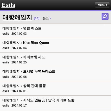
8버전 공유하시는 분이 계셨는데
Esils
Menu
esils
00:12
전 아녀요
대항해일지
[14]
분류
고게임77
00:13
대항해일지 ›
솔찍히 아직도 라이믹스보다 xe가 정이 더가긴합니다 ㅠ
연밥 퀘스트
esils
2024.02.03
esils
00:13
솔직히 적응이 xe1이다보니깐 라이믹스는 비슷하면서 틀리니 적응이 안되요 
대항해일지 ›
Kite Rice Quest
ㅋ
esils
2024.02.04
esils
00:14
대항해일지 ›
카리브해 지도
그렇다고 코어랑 모듈 전부 마개조해버릴려니 난중 또 공식버전 올라오면 답
esils
2024.01.25
없을꺼같아서 ;;
대항해일지 ›
도시별 무역품리스트
esils
00:15
이제 정상동작이겟지 !
esils
2024.02.06
대항해일지 ›
상회 판매 물품
고게임77
00:15
오 정상 이네요!
esils
2024.02.01
대항해일지 ›
지식도 얻는곳 [ 남극 카리브 포함
비회원
00:16
ㅇ
esils
2024.01.17