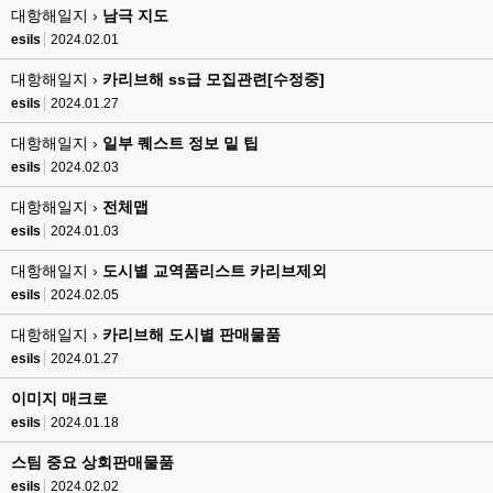
대항해일지 ›
esils
남극 지도
00:16
채팅치믄 바로 반영 정상 ㅋ
esils
2024.02.01
고게임77
00:17
대항해일지 ›
카리브해 ss급 모집관련[수정중]
접속자는 ip당 1명인가 보네요. 다른 브로우저로 접속해도 3명인거보면
esils
2024.01.27
esils
00:17
대항해일지 ›
일부 퀘스트 정보 밑 팁
음
esils
2024.02.03
esils
00:18
대항해일지 ›
전체맵
폰으로 접속해보니 3이 되는데
esils
2024.01.03
esils
00:18
대항해일지 ›
도시별 교역품리스트 카리브제외
나가도 3이네 하핫 ...
esils
2024.02.05
고게임77
00:18
대항해일지 ›
카리브해 도시별 판매물품
ㅋㅋㅋㅋㅋㅋㅋㅋ
esils
2024.01.27
esils
00:19
이게 db 접속자수로 잡는형태로 해서 그런가 ;;
이미지 매크로
esils
2024.01.18
고게임77
00:19
밑에 일반웹게임이 더있었네요
스팀 중요 상회판매물품
esils
2024.02.02