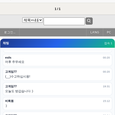
esils
00:19
아 이제 2로 돌아왔군요
1 / 1
esils
00:19
다 펼쳐두면 너무길어서 ..
esils
00:19
로그인...
LANG
PC
모바일로 보는데도 좀 불편하더라구요
채팅
고게임77
접속 1
00:19
아 ㅋㅋ 내일도 심심하면 들리겠습니다. 벌써 12시가 넘었었네요
esils
00:20
어후 주무세요
고게임77
00:20
(__)수고하십시용!
고게임77
19:31
오늘도 방갑습니다 :)
비회원
15:12
:)