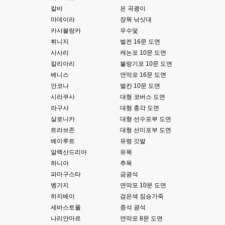
ㅋ
칼비
은 곡괭이
마데이라
장목 낚싯대
esils
00:14
카사블랑카
우수덫
그렇다고 코어랑 모듈 전부 마개조해버릴려니 난중 또 공식버전 올라오면 답
튀니지
벌컨 16문 도면
없을꺼같아서 ;;
사사리
캐논포 10문 도면
esils
00:15
칼리아리
불랑기포 10문 도면
이제 정상동작이겟지 !
베니스
연막포 16문 도면
안코나
벌칸 10문 도면
고게임77
00:15
시라쿠사
대형 코버스 도면
오 정상 이네요!
라구사
대형 충각 도면
비회원
00:16
살로니카
대형 선수포부 도면
ㅇ
트라브존
대형 선미포부 도면
베이루트
유령 깃발
esils
00:16
알렉산드리아
유목
채팅치믄 바로 반영 정상 ㅋ
하니아
추목
고게임77
파마구스타
금광석
00:17
접속자는 ip당 1명인가 보네요. 다른 브로우저로 접속해도 3명인거보면
벵가지
연막포 10문 도면
하지베이
검은색 짐승가죽
esils
00:17
세바스토폴
중석 광석
음
나리얀마르
연막포 8문 도면