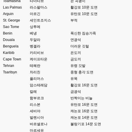
xe3 같은경우엔 또 xe1하고 틀려서 적응안되서 갔다버린 하핫 ;;
Toamasina
타마타브
은 곡괭이
Las Palmas
라스팔마스
활강포 10문 도면
고게임77
00:10
Arguin
아르긴
유탄포 10문 도면
ㅋㅋㅋ 다 똑같은거같네여. 저도 xe3 가따가 하루만에 다시왔었는데
St. George
세인트조지스
부적
Sao Tome
상투메
esils
00:11
그러다가 xe1 8버전으로 만들다가
Benin
베냉
푹신한 짐승가죽
Douala
두알라
연광석
esils
00:11
Benguela
벵겔라
더러운 깃털
문뜩 라이믹스가있는데 내가왜 뻘짓중이지 하면서 집어치운 ..;
Karibib
카리비브
은도끼
Cape Town
케이프타운
금도끼
고게임77
00:12
Tehran
예전에 xe다운 홈페이지에 php8 버전 공유 하신분은 아니시죠 ㅎㅎㅎ?
테헤란
유령 깃발
Tsaritsyn
차리친
중형 충각 도면
고게임77
00:12
플리머스
유목
8버전 공유하시는 분이 계셨는데
암스테레담
활강포 16문 도면
칼레
금광석
esils
00:12
함부르크
반짝이는 비늘
전 아녀요
리스본
유탄포 16문 도면
고게임77
00:13
세비야
캐논포 16문 도면
솔찍히 아직도 라이믹스보다 xe가 정이 더가긴합니다 ㅠ
발렌시아
캐논포 14문 도면
바르셀로나
불랑기포 14문 도면
esils
00:13
마르세유
솔직히 적응이 xe1이다보니깐 라이믹스는 비슷하면서 틀리니 적응이 안되요 