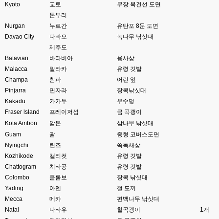
Kyoto
교토
무장 복건선 도면
esils
00:06
톤부리
다른쪽에는 php8.4호스팅.
Nurgan
누르간
유탄포 8문 도면
Davao City
다바오
녹나무 낚싯대
esils
00:07
제주도
라이믹스가 가볍긴한데 기능이라던지 좀 빠진부분도많고 안되는부분도많고
해서
Batavian
바타비아
용사상
Malacca
말라카
유령 깃발
고게임77
00:07
Champa
참파
어린 잎
맞아요...
Pinjarra
핀자라
장목낚싯대
Kakadu
카카두
우수덫
고게임77
00:07
Fraser lsland
프레이저섬
금 곡괭이
안되는거 진짜 많아요...
Kota Ambon
암본
삼나무 낚싯대
esils
00:08
Guam
괌
중형 코버스도면
비슷은한데 또 불편한부분도 많더라구요
Nyingchi
린즈
쏙독새상
Kozhikode
캘리컷
유령 깃발
고게임77
00:08
Chattogram
xe도 그래도 계속 비공식 패치 간혹 올라오긴 하던데요 아직까지
치타공
유령 깃발
Colombo
콜롬보
장목 낚싯대
esils
00:08
Yading
아덴
철 도끼
8버전쪽은 아에 지원을 안하니깐 .. 용량도 용량이고 ;;
Mecca
메카
편백나무 낚싯대
Natal
나타우
철곡괭이
1개
esils
00:09