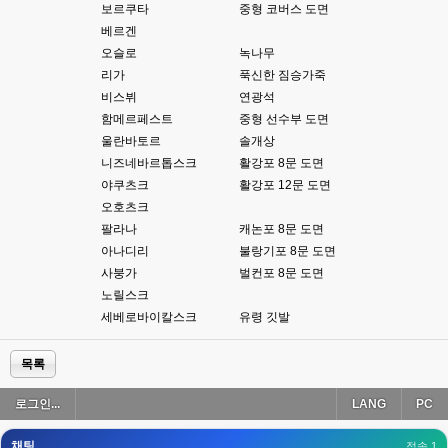
esils
00:18
보르쿠타
중형 코버스 도면
폰으로 접속해보니 3이 되는데
베르겐
오슬로
녹나무
esils
00:18
리가
푹신한 짐승가죽
나가도 3이네 하핫 ...
비스뷔
연광석
고게임77
00:18
함메르페스트
중형 선수부 도면
ㅋㅋㅋㅋㅋㅋㅋㅋ
울란바토르
솔개상
니즈네바르톱스크
활강포 8문 도면
esils
00:19
야쿠츠크
활강포 12문 도면
이게 db 접속자수로 잡는형태로 해서 그런가 ;;
오호츠크
고게임77
팔라나
캐논포 8문 도면
00:19
밑에 일반웹게임이 더있었네요
아나디리
불랑기포 8문 도면
사붕가
벌컨포 8문 도면
esils
00:19
노릴스크
아 이제 2로 돌아왔군요
세베로바이칼스크
유령 깃발
esils
00:19
다 펼쳐두면 너무길어서 ..
목록
esils
00:19
로그인...
LANG
PC
모바일로 보는데도 좀 불편하더라구요
채팅
고게임77
접속 1
00:19