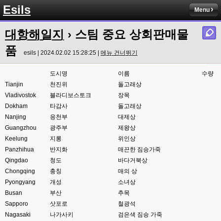
Esils
esils
00:03
Menu
아녀요 하실꺼 하셔도 되요 ㅋ
대항해일지
› 스팀 중요 상회판매물
esils
00:04
라이믹스로 갈아타야되나 말아야하나 심히 고민중입니다 ㅋ
품
esils | 2024.02.02 15:28:25 |
메뉴 건너뛰기
esils
00:04
워드프레스는 영 손에 안맞고 ..
도시명
이름
수량
Tianjin
천진위
돌고래상
고게임77
00:05
Vladivostok
블라디보스토크
장목
이거 아직 xe1인가용
Dokham
타감사
돌고래상
Nanjing
응천부
대제상
esils
00:06
네
Guangzhou
광주부
제왕상
Keelung
지롱
위인상
esils
00:06
Panzhihua
반지화
매끈한 짐승가죽
이쪽 사이트는 웹호스팅 php5.5버전쪽 ,,
Qingdao
청도
바다거북상
Chongqing
고게임77
충칭
매의 상
00:06
라이믹스나 xe1이나 똑같은거같은데용 ㅎ-ㅎ;;; 중요한 데이트가있으면 옴기
Pyongyang
개성
소녀상
기 골치 아프긴 한데 전 갈아업고 넘어가서
Busan
부산
추목
Sapporo
삿포로
철광석
고게임77
00:06
Nagasaki
나가사키
검은색 짐승 가죽
아 ~~~