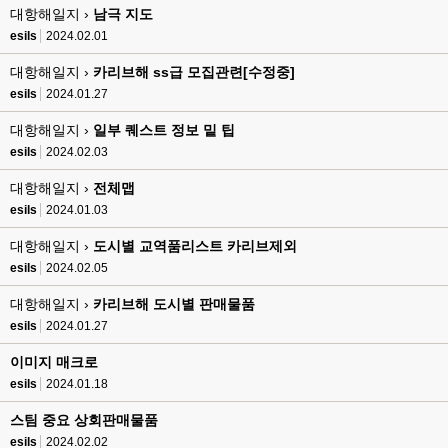
대항해일지 ›
esils
남극 지도
00:16
채팅치믄 바로 반영 정상 ㅋ
esils
2024.02.01
고게임77
00:17
대항해일지 ›
카리브해 ss급 모집관련[수정중]
접속자는 ip당 1명인가 보네요. 다른 브로우저로 접속해도 3명인거보면
esils
2024.01.27
esils
00:17
대항해일지 ›
일부 퀘스트 정보 밑 팁
음
esils
2024.02.03
esils
00:18
대항해일지 ›
전체맵
폰으로 접속해보니 3이 되는데
esils
2024.01.03
esils
00:18
대항해일지 ›
도시별 교역품리스트 카리브제외
나가도 3이네 하핫 ...
esils
2024.02.05
고게임77
00:18
대항해일지 ›
카리브해 도시별 판매물품
ㅋㅋㅋㅋㅋㅋㅋㅋ
esils
2024.01.27
esils
00:19
이게 db 접속자수로 잡는형태로 해서 그런가 ;;
이미지 매크로
esils
2024.01.18
고게임77
00:19
밑에 일반웹게임이 더있었네요
스팀 중요 상회판매물품
esils
2024.02.02