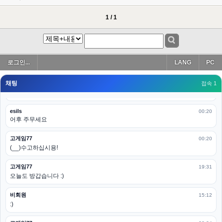
esils
00:19
아 이제 2로 돌아왔군요
1 / 1
esils
00:19
다 펼쳐두면 너무길어서 ..
esils
00:19
로그인...
LANG
PC
모바일로 보는데도 좀 불편하더라구요
채팅
고게임77
접속 1
00:19
아 ㅋㅋ 내일도 심심하면 들리겠습니다. 벌써 12시가 넘었었네요
esils
00:20
어후 주무세요
고게임77
00:20
(__)수고하십시용!
고게임77
19:31
오늘도 방갑습니다 :)
비회원
15:12
:)