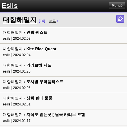
8버전 공유하시는 분이 계셨는데
Esils
Menu
esils
00:12
전 아녀요
대항해일지
[14]
분류
고게임77
00:13
대항해일지 ›
솔찍히 아직도 라이믹스보다 xe가 정이 더가긴합니다 ㅠ
연밥 퀘스트
esils
2024.02.03
esils
00:13
솔직히 적응이 xe1이다보니깐 라이믹스는 비슷하면서 틀리니 적응이 안되요 
대항해일지 ›
Kite Rice Quest
ㅋ
esils
2024.02.04
esils
00:14
대항해일지 ›
카리브해 지도
그렇다고 코어랑 모듈 전부 마개조해버릴려니 난중 또 공식버전 올라오면 답
esils
2024.01.25
없을꺼같아서 ;;
대항해일지 ›
도시별 무역품리스트
esils
00:15
이제 정상동작이겟지 !
esils
2024.02.06
대항해일지 ›
상회 판매 물품
고게임77
00:15
오 정상 이네요!
esils
2024.02.01
대항해일지 ›
지식도 얻는곳 [ 남극 카리브 포함
비회원
00:16
ㅇ
esils
2024.01.17