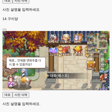
대표
사진 삭제
xe도 그래도 계속 비공식 패치 간혹 올라오긴 하던데요 아직까지
사진 설명을 입력하세요.
esils
00:08
8버전쪽은 아에 지원을 안하니깐 .. 용량도 용량이고 ;;
14.구이양
esils
00:09
xe3 같은경우엔 또 xe1하고 틀려서 적응안되서 갔다버린 하핫 ;;
고게임77
00:10
ㅋㅋㅋ 다 똑같은거같네여. 저도 xe3 가따가 하루만에 다시왔었는데
esils
00:11
그러다가 xe1 8버전으로 만들다가
esils
00:11
문뜩 라이믹스가있는데 내가왜 뻘짓중이지 하면서 집어치운 ..;
고게임77
00:12
예전에 xe다운 홈페이지에 php8 버전 공유 하신분은 아니시죠 ㅎㅎㅎ?
고게임77
00:12
대표
사진 삭제
8버전 공유하시는 분이 계셨는데
사진 설명을 입력하세요.
esils
00:12
전 아녀요