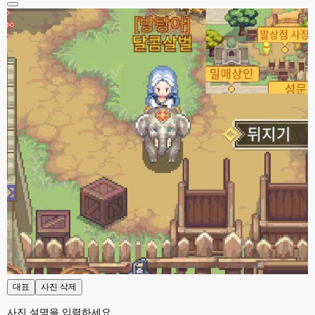
esils
23:37
전 혼자라 ..
esils
23:37
위에 접속자가 1로 한명만 보이는군요 하핫 ;;;
고게임77
23:37
아 ㅋㅋㅋ
esils
23:39
사이트를 이전에 폐쇠하고 다시 열면서 어디도 안알렸다보니깐 ..;
고게임77
23:40
그래도 이번에 사이트 방향 잘잡으셨네요!!! 저처럼 웹게임 좋아하는 연배..도 
있어용 ㅋㅋ
esils
23:41
서버날려먹으면서 웹게임 소스들 분실도 많은데
esils
23:41
있는거가지고 일단은 추억으로 다시 돌리시거나 하시는분들위해서 수정해서 
올려둔거라
대표
사진 삭제
esils
23:42
사진 설명을 입력하세요.