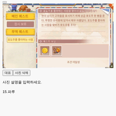
고게임77
00:13
솔찍히 아직도 라이믹스보다 xe가 정이 더가긴합니다 ㅠ
esils
00:13
솔직히 적응이 xe1이다보니깐 라이믹스는 비슷하면서 틀리니 적응이 안되요 
ㅋ
esils
00:14
그렇다고 코어랑 모듈 전부 마개조해버릴려니 난중 또 공식버전 올라오면 답
없을꺼같아서 ;;
esils
00:15
이제 정상동작이겟지 !
대표
사진 삭제
고게임77
00:15
오 정상 이네요!
사진 설명을 입력하세요.
비회원
00:16
15.파루
ㅇ
esils
00:16
채팅치믄 바로 반영 정상 ㅋ