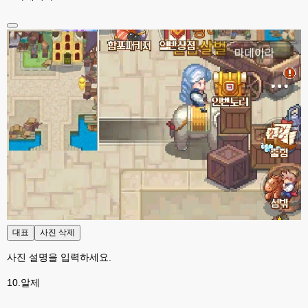
근데 이채팅방 진짜 좋네요.
esils
23:33
xe하고 찾아봐도 단순한쳇이 없더라구요..
esils
23:34
아니면 실시간쳇으로 어딜 가입하고 그래야하고
esils
23:35
생각나는것중에 편의성좀 가춰볼려고했는데 만족 될련지는 몰겠습니다 하핫 
;;;
고게임77
23:36
맞아요. 저도 실시간체팅 쓰는데 이게지원해주는곳에서 소켓끈키면 작동이 안
되서ㅎ-ㅎ 이건 나름대로 실시간 지원이 잘되는거같네요
esils
23:36
본인서버에 설치되서 부하받는거라서
대표
사진 삭제
고게임77
23:37
어짜피 접속자도 없어서,......쿨럭
사진 설명을 입력하세요.
esils
23:37
10.알제
덕분에 버그하나 발견햇네요 ㅠㅠ