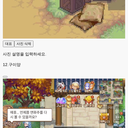
고게임77
23:53
채팅창 위에 갑자기 

빈 API 응답입니다. 라고 뜨는데 이건 머죵? 아무도 없어 뜬걸까용 ㅎ-ㅎ
esils
23:53
오류 수정 ...
esils
23:54
수정이 됬을려나요 ;ㅁ ;
대표
사진 삭제
사진 설명을 입력하세요.
고게임77
23:54
머 수정하셨나요 ㅎ-ㅎ
12.구이양
고게임77
23:55
된거같긴한데용 ㅎㅎ
esils
23:55
위에 접속자 2로 나와야하는데
고게임77
00:00
그건 아직 그대로 인데용 ㅎㅎ
esils
00:00
이거나 수정해야겟어요 하핫 ;;