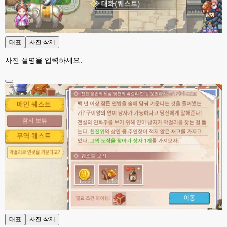
esils
00:01
다른기능은 다 잘 작동중이니 털썩 ...
고게임77
00:03
대표
사진 삭제
테스트하는동안 전 안나가고있겠습니다. ㅋㅋ
사진 설명을 입력하세요.
esils
00:03
아녀요 하실꺼 하셔도 되요 ㅋ
esils
00:04
라이믹스로 갈아타야되나 말아야하나 심히 고민중입니다 ㅋ
esils
00:04
워드프레스는 영 손에 안맞고 ..
고게임77
00:05
이거 아직 xe1인가용
esils
00:06
네
esils
00:06
이쪽 사이트는 웹호스팅 php5.5버전쪽 ,,
대표
사진 삭제