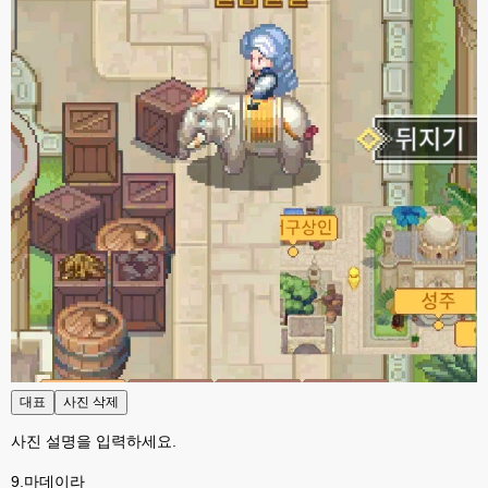
esils
23:19
php8.4버전 호환으로 수정좀 했는데 어떤오류가 있을지는 몰겠어요 ㅋ
고게임77
23:32
대표
사진 삭제
헙 그런 무서운말씀을.ㅋㅋ저같은 초보는 오류한번 뜨면 수리불가라 위험한건 
설치못해용ㅋ
사진 설명을 입력하세요.
고게임77
23:32
9.마데이라