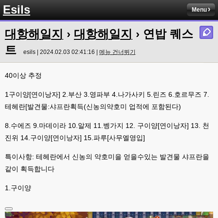
Esils
Menu
대항해일지
›
대항해일지
› 연밥 퀘스
트
esils | 2024.02.03 02:41:16 |
메뉴 건너뛰기
40이상 추정
1구이양[연이낭자] 2.부산 3.영파부 4.나가사키 5.린즈 6.호르무즈 7.
테헤란[발견물:샤프란획득(신농의약호미 업적에 포함된다)
8.수에즈 9.마데이라 10.알제 11.벵가지 12. 구이양[연이낭자] 13. 천
진위 14.구이양[연이낭자] 15.파루[사무엘영입]
특이사항: 테헤란에서 신농의 약호미을 얻을수있는 발견물 샤프란을
같이 획득합니다
1.구이양