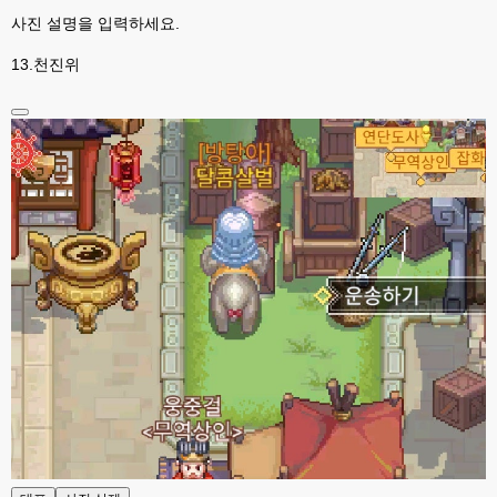
고게임77
00:06
사진 설명을 입력하세요.
라이믹스나 xe1이나 똑같은거같은데용 ㅎ-ㅎ;;; 중요한 데이트가있으면 옴기
기 골치 아프긴 한데 전 갈아업고 넘어가서
13.천진위
고게임77
00:06
아 ~~~
esils
00:06
다른쪽에는 php8.4호스팅.
esils
00:07
라이믹스가 가볍긴한데 기능이라던지 좀 빠진부분도많고 안되는부분도많고
해서
고게임77
00:07
맞아요...
고게임77
00:07
안되는거 진짜 많아요...
esils
00:08
비슷은한데 또 불편한부분도 많더라구요
고게임77
00:08