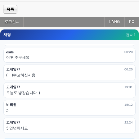
esils
00:19
다 펼쳐두면 너무길어서 ..
목록
esils
00:19
로그인...
LANG
PC
모바일로 보는데도 좀 불편하더라구요
채팅
고게임77
접속 1
00:19
아 ㅋㅋ 내일도 심심하면 들리겠습니다. 벌써 12시가 넘었었네요
esils
00:20
어후 주무세요
고게임77
00:20
(__)수고하십시용!
고게임77
19:31
오늘도 방갑습니다 :)
비회원
15:12
:)
고게임77
22:24
:) 안녕하세요