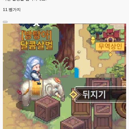
전 모형정원만 좋아해서 하핫 ;;;
11.벵가지
고게임77
23:46
모형정원은 무슨게임이에요?제가 웹게임 좋아하는편이라 앵간한건 해봤는
뎅...
esils
23:46
상정제도 아실려나요?
esils
23:46
상정제도가 모형정원..
esils
23:48
구상의 모형정원 눌러보시면 아 저거구나 아실꺼에요 ㅎㅎ
고게임77
23:50
제가 상정제도는 해본거같은데 구상의 모영정원 누르면 나오는 페이지는 디게 
낮선디....
esils
23:50
메인으로 된거는 템플릿하고 현대식으로 수정한거라 ;;
esils
23:51
밑에 모형정원 php 본이나 cgi번역판본 보시면