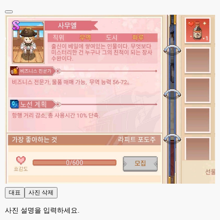
고게임77
00:17
접속자는 ip당 1명인가 보네요. 다른 브로우저로 접속해도 3명인거보면
esils
00:17
음
esils
00:18
폰으로 접속해보니 3이 되는데
esils
00:18
나가도 3이네 하핫 ...
고게임77
00:18
ㅋㅋㅋㅋㅋㅋㅋㅋ
esils
00:19
이게 db 접속자수로 잡는형태로 해서 그런가 ;;
고게임77
00:19
밑에 일반웹게임이 더있었네요
대표
사진 삭제
esils
00:19
아 이제 2로 돌아왔군요
사진 설명을 입력하세요.