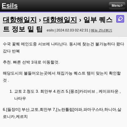
Esils
라이믹스로 갈아타야되나 말아야하나 심히 고민중입니다 ㅋ
Menu
esils
00:04
대항해일지
›
대항해일지
› 일부 퀘스
워드프레스는 영 손에 안맞고 ..
트 정보 밑 팁
고게임77
esils | 2024.02.03 02:42:31 |
메뉴 건너뛰기
00:05
이거 아직 xe1인가용
수국 꽃퀘 메인도중 서브에 나타난다. 동시에 찾는건 불가능하다 왔다
esils
00:06
갔다 반복
네
esils
00:06
추천. 빠른 선박 1대로 이동할것.
이쪽 사이트는 웹호스팅 php5.5버전쪽 ,,
해당도시의 불들어오는곳에서 채집가능 퀘스트 템이 맞는지 확인할
고게임77
00:06
것 .
라이믹스나 xe1이나 똑같은거같은데용 ㅎ-ㅎ;;; 중요한 데이트가있으면 옴기
기 골치 아프긴 한데 전 갈아업고 넘어가서
교토 2.청도 3. 회안부 4.린즈 5.[풍조]카리비브 , 케이프타운 ,
고게임77
나타우
00:06
아 ~~~
6.[들장미] 부산,교토,회안부 7,[노란튤립]야파,파마구스타,하니아,살
esils
00:06
로니카,케르치
다른쪽에는 php8.4호스팅.