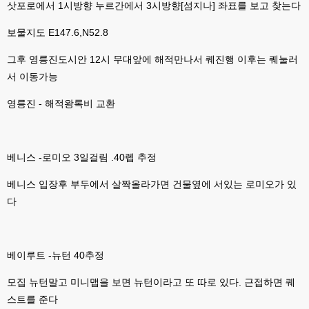
삿포로에서 1시방향 누르간에서 3시방향[섬지나] 좌표를 보고 찾는다
esils
00:11
그러다가 xe1 8버전으로 만들다가
보물지도 E147.6,N52.8
esils
00:11
그후 영릉진도시안 12시 무대앞에 해적만나서 퀘진행 이후는 퀘눌러
문뜩 라이믹스가있는데 내가왜 뻘짓중이지 하면서 집어치운 ..;
서 이동가능
고게임77
00:12
예전에 xe다운 홈페이지에 php8 버전 공유 하신분은 아니시죠 ㅎㅎㅎ?
영릉진 - 해적왕록비 교환
고게임77
00:12
8버전 공유하시는 분이 계셨는데
베니스 -로미오 3일걸림 .40렙 추정
esils
00:12
전 아녀요
베니스 입장후 부두에서 살짝올라가면 건물옆에 서있는 로미오가 있
다
고게임77
00:13
솔찍히 아직도 라이믹스보다 xe가 정이 더가긴합니다 ㅠ
esils
00:13
베이루트 -뉴턴 40추정
솔직히 적응이 xe1이다보니깐 라이믹스는 비슷하면서 틀리니 적응이 안되요 
ㅋ
모집 뉴턴말고 미니맵을 보면 뉴턴이라고 또 따로 있다. 근접하면 퀘
esils
00:14
스트를 준다
그렇다고 코어랑 모듈 전부 마개조해버릴려니 난중 또 공식버전 올라오면 답