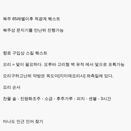
없을꺼같아서 ;;
esils
00:15
복주 85레벨이후 척광계 퀘스트
이제 정상동작이겟지 !
복주성 문지기를 만난뒤 진행가능
고게임77
00:15
오 정상 이네요!
비회원
00:16
ㅇ
향료 구입상 스킬 퀘스트
esils
00:16
오리 = 덫이 필요하다. 요루바 고리형 벽 유적 에서 덫으로 포획가능
채팅치믄 바로 반영 정상 ㅋ
오리구하고난뒤 약방은 옥도아[지미재요리사] 좌측밑에 있다,
고게임77
00:17
접속자는 ip당 1명인가 보네요. 다른 브로우저로 접속해도 3명인거보면
요리 순서
esils
00:17
찬물 솥 - 진량화조주 - 소금 - 후추가루 - 피지 - 센불 - 3시간
음
esils
00:18
폰으로 접속해보니 3이 되는데
마나도 인근 인어 찾기
esils
00:18