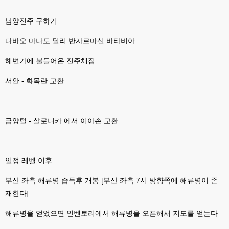
esils
00:07
라이믹스가 가볍긴한데 기능이라던지 좀 빠진부분도많고 안되는부분도많고
남양진주 구하기
해서
다바오 마나도 딜리 반자르마신 바타비아
고게임77
00:07
맞아요...
해변가에 불들어온 진주채집
고게임77
00:07
안되는거 진짜 많아요...
서안 - 화목란 교환
esils
00:08
비슷은한데 또 불편한부분도 많더라구요
금양털 - 살로니카 에서 이아손 교환
고게임77
00:08
xe도 그래도 계속 비공식 패치 간혹 올라오긴 하던데요 아직까지
esils
00:08
일정 레벨 이후
8버전쪽은 아에 지원을 안하니깐 .. 용량도 용량이고 ;;
부산 좌측 해류병 습득후 개봉 [부산 좌측 7시 방향쪽에 해류병이 존
esils
00:09
xe3 같은경우엔 또 xe1하고 틀려서 적응안되서 갔다버린 하핫 ;;
재한다]
고게임77
00:10
해류병을 얻었으면 인벤토리에서 해류병을 오픈해서 지도를 얻는다
ㅋㅋㅋ 다 똑같은거같네여. 저도 xe3 가따가 하루만에 다시왔었는데