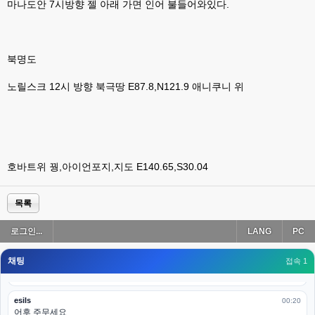
나가도 3이네 하핫 ...
마나도안 7시방향 젤 아래 가면 인어 불들어와있다.
고게임77
00:18
ㅋㅋㅋㅋㅋㅋㅋㅋ
북명도
esils
00:19
이게 db 접속자수로 잡는형태로 해서 그런가 ;;
노릴스크 12시 방향 북극땅 E87.8,N121.9 애니쿠니 위
고게임77
00:19
밑에 일반웹게임이 더있었네요
esils
00:19
아 이제 2로 돌아왔군요
호바트위 꿩,아이언포지,지도 E140.65,S30.04
esils
00:19
다 펼쳐두면 너무길어서 ..
목록
esils
00:19
로그인...
LANG
PC
모바일로 보는데도 좀 불편하더라구요
채팅
고게임77
접속 1
00:19
아 ㅋㅋ 내일도 심심하면 들리겠습니다. 벌써 12시가 넘었었네요
esils
00:20
어후 주무세요