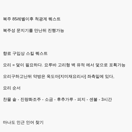
없을꺼같아서 ;;
esils
00:15
복주 85레벨이후 척광계 퀘스트
이제 정상동작이겟지 !
복주성 문지기를 만난뒤 진행가능
고게임77
00:15
오 정상 이네요!
비회원
00:16
ㅇ
향료 구입상 스킬 퀘스트
esils
00:16
오리 = 덫이 필요하다. 요루바 고리형 벽 유적 에서 덫으로 포획가능
채팅치믄 바로 반영 정상 ㅋ
오리구하고난뒤 약방은 옥도아[지미재요리사] 좌측밑에 있다,
고게임77
00:17
접속자는 ip당 1명인가 보네요. 다른 브로우저로 접속해도 3명인거보면
요리 순서
esils
00:17
찬물 솥 - 진량화조주 - 소금 - 후추가루 - 피지 - 센불 - 3시간
음
esils
00:18
폰으로 접속해보니 3이 되는데
마나도 인근 인어 찾기
esils
00:18