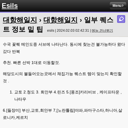
Esils
라이믹스로 갈아타야되나 말아야하나 심히 고민중입니다 ㅋ
Menu
esils
00:04
대항해일지
›
대항해일지
› 일부 퀘스
워드프레스는 영 손에 안맞고 ..
트 정보 밑 팁
고게임77
esils | 2024.02.03 02:42:31 |
메뉴 건너뛰기
00:05
이거 아직 xe1인가용
수국 꽃퀘 메인도중 서브에 나타난다. 동시에 찾는건 불가능하다 왔다
esils
00:06
갔다 반복
네
esils
00:06
추천. 빠른 선박 1대로 이동할것.
이쪽 사이트는 웹호스팅 php5.5버전쪽 ,,
해당도시의 불들어오는곳에서 채집가능 퀘스트 템이 맞는지 확인할
고게임77
00:06
것 .
라이믹스나 xe1이나 똑같은거같은데용 ㅎ-ㅎ;;; 중요한 데이트가있으면 옴기
기 골치 아프긴 한데 전 갈아업고 넘어가서
교토 2.청도 3. 회안부 4.린즈 5.[풍조]카리비브 , 케이프타운 ,
고게임77
나타우
00:06
아 ~~~
6.[들장미] 부산,교토,회안부 7,[노란튤립]야파,파마구스타,하니아,살
esils
00:06
로니카,케르치
다른쪽에는 php8.4호스팅.