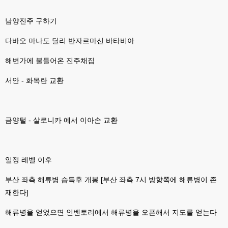
esils
00:07
라이믹스가 가볍긴한데 기능이라던지 좀 빠진부분도많고 안되는부분도많고
남양진주 구하기
해서
다바오 마나도 딜리 반자르마신 바타비아
고게임77
00:07
맞아요...
해변가에 불들어온 진주채집
고게임77
00:07
안되는거 진짜 많아요...
서안 - 화목란 교환
esils
00:08
비슷은한데 또 불편한부분도 많더라구요
금양털 - 살로니카 에서 이아손 교환
고게임77
00:08
xe도 그래도 계속 비공식 패치 간혹 올라오긴 하던데요 아직까지
esils
00:08
일정 레벨 이후
8버전쪽은 아에 지원을 안하니깐 .. 용량도 용량이고 ;;
부산 좌측 해류병 습득후 개봉 [부산 좌측 7시 방향쪽에 해류병이 존
esils
00:09
xe3 같은경우엔 또 xe1하고 틀려서 적응안되서 갔다버린 하핫 ;;
재한다]
고게임77
00:10
해류병을 얻었으면 인벤토리에서 해류병을 오픈해서 지도를 얻는다
ㅋㅋㅋ 다 똑같은거같네여. 저도 xe3 가따가 하루만에 다시왔었는데