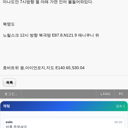
나가도 3이네 하핫 ...
마나도안 7시방향 젤 아래 가면 인어 불들어와있다.
고게임77
00:18
ㅋㅋㅋㅋㅋㅋㅋㅋ
북명도
esils
00:19
이게 db 접속자수로 잡는형태로 해서 그런가 ;;
노릴스크 12시 방향 북극땅 E87.8,N121.9 애니쿠니 위
고게임77
00:19
밑에 일반웹게임이 더있었네요
esils
00:19
아 이제 2로 돌아왔군요
호바트위 꿩,아이언포지,지도 E140.65,S30.04
esils
00:19
다 펼쳐두면 너무길어서 ..
목록
esils
00:19
로그인...
LANG
PC
모바일로 보는데도 좀 불편하더라구요
채팅
고게임77
접속 1
00:19
아 ㅋㅋ 내일도 심심하면 들리겠습니다. 벌써 12시가 넘었었네요
esils
00:20
어후 주무세요