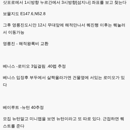
삿포로에서 1시방향 누르간에서 3시방향[섬지나] 좌표를 보고 찾는다
esils
00:11
그러다가 xe1 8버전으로 만들다가
보물지도 E147.6,N52.8
esils
00:11
그후 영릉진도시안 12시 무대앞에 해적만나서 퀘진행 이후는 퀘눌러
문뜩 라이믹스가있는데 내가왜 뻘짓중이지 하면서 집어치운 ..;
서 이동가능
고게임77
00:12
예전에 xe다운 홈페이지에 php8 버전 공유 하신분은 아니시죠 ㅎㅎㅎ?
영릉진 - 해적왕록비 교환
고게임77
00:12
8버전 공유하시는 분이 계셨는데
베니스 -로미오 3일걸림 .40렙 추정
esils
00:12
전 아녀요
베니스 입장후 부두에서 살짝올라가면 건물옆에 서있는 로미오가 있
다
고게임77
00:13
솔찍히 아직도 라이믹스보다 xe가 정이 더가긴합니다 ㅠ
esils
00:13
베이루트 -뉴턴 40추정
솔직히 적응이 xe1이다보니깐 라이믹스는 비슷하면서 틀리니 적응이 안되요 
ㅋ
모집 뉴턴말고 미니맵을 보면 뉴턴이라고 또 따로 있다. 근접하면 퀘
esils
00:14
스트를 준다
그렇다고 코어랑 모듈 전부 마개조해버릴려니 난중 또 공식버전 올라오면 답