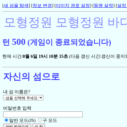
[
새 섬을 탐색
] [
정보 변경
] [
이미지 경로 설정
] [
동맹 설정
] [
설정
모형정원 모형정원 바
500
턴
(게임이 종료되었습니다)
현재 시간:
8월 6일 19시 10분 35초
(다음 갱신 시간:갱신이 중지
자신의 섬으로
내 섬 이름은?
비밀번호 입력
일반 모드(JS)
구 모드